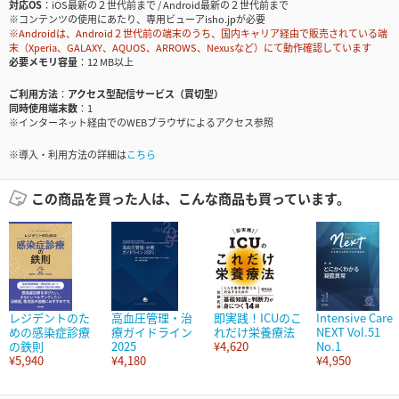
対応OS
iOS最新の２世代前まで / Android最新の２世代前まで
※コンテンツの使用にあたり、専用ビューアisho.jpが必要
※Androidは、Android２世代前の端末のうち、国内キャリア経由で販売されている端
末（Xperia、GALAXY、AQUOS、ARROWS、Nexusなど）にて動作確認しています
必要メモリ容量
12 MB以上
ご利用方法
アクセス型配信サービス（買切型）
同時使用端末数
1
※インターネット経由でのWEBブラウザによるアクセス参照
※導入・利用方法の詳細は
こちら
この商品を買った人は、こんな商品も買っています。
レジデントのた
高血圧管理・治
即実践！ICUのこ
Intensive Care
めの感染症診療
療ガイドライン
れだけ栄養療法
NEXT Vol.51
の鉄則
2025
¥4,620
No.1
¥5,940
¥4,180
¥4,950