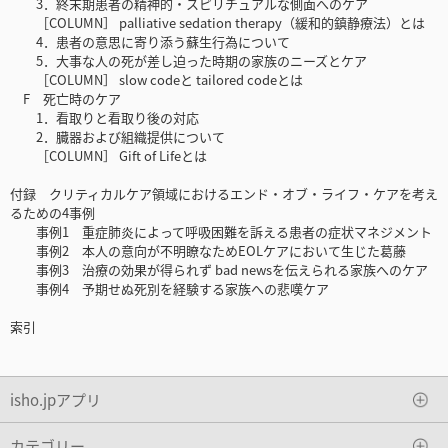
3．終末期患者の精神的・スピリチュアルな側面へのケア
［COLUMN］ palliative sedation therapy（緩和的鎮静療法）とは
4．患者の意思に寄り添う蘇生行為について
5．大事な人の死が差し迫った時期の家族のニーズとケア
［COLUMN］ slow codeと tailored codeとは
F 死亡時のケア
1．看取りと看取り後の対応
2．臓器および組織提供について
［COLUMN］ Gift of Lifeとは
付録 クリティカルケア領域におけるエンド・オブ・ライフ・ケアを考え
るための4事例
事例1 重症肺炎によって呼吸困難を訴える患者の症状マネジメント
事例2 本人の意向が不明瞭なためEOLケアにおいて生じた葛藤
事例3 治療の効果が得られず bad newsを伝えられる家族へのケア
事例4 予期せぬ死別を経験する家族への悲嘆ケア
索引
isho.jpアプリ
カテゴリー