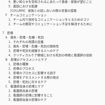
4．悪い知らせを告知されるにあたって患者・家族が望むこと
5．面談における配慮
［COLUMN］ 家族との話し合いの際の言葉の提案
F チームコミュニケーション
1．チーム内で良好なコミュニケーションをとるためのコツ
2．チームの衝突やコミュニケーション不足を解消するために
7 悲嘆
A 喪失・悲嘆・危機・死別
1．それぞれの用語の定義
2．喪失・悲嘆・危機・死別の関係性
3．悲嘆や死別を経験する人へのケア
4．クリティカルケア領域における死別の特徴と看護師の役割
B 悲嘆のアセスメントとケア
1．悲嘆の種類
2．悲嘆のプロセス
3．悲嘆のプロセスに影響する因子
4．悲嘆をアセスメントする際の視点
5．悲嘆・死別に対するケア
C 看護師自身の悲嘆とケア
1．看護師自身の悲嘆
2．看護師の悲嘆に影響すること
3．看護師自身の悲嘆のケア