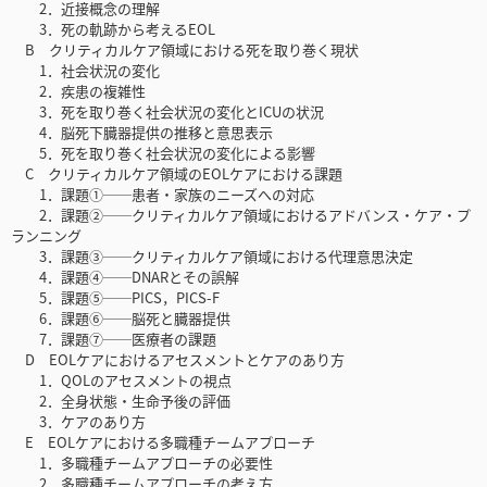
2．近接概念の理解
3．死の軌跡から考えるEOL
B クリティカルケア領域における死を取り巻く現状
1．社会状況の変化
2．疾患の複雑性
3．死を取り巻く社会状況の変化とICUの状況
4．脳死下臓器提供の推移と意思表示
5．死を取り巻く社会状況の変化による影響
C クリティカルケア領域のEOLケアにおける課題
1．課題①──患者・家族のニーズへの対応
2．課題②──クリティカルケア領域におけるアドバンス・ケア・プ
ランニング
3．課題③──クリティカルケア領域における代理意思決定
4．課題④──DNARとその誤解
5．課題⑤──PICS，PICS-F
6．課題⑥──脳死と臓器提供
7．課題⑦──医療者の課題
D EOLケアにおけるアセスメントとケアのあり方
1．QOLのアセスメントの視点
2．全身状態・生命予後の評価
3．ケアのあり方
E EOLケアにおける多職種チームアプローチ
1．多職種チームアプローチの必要性
2．多職種チームアプローチの考え方