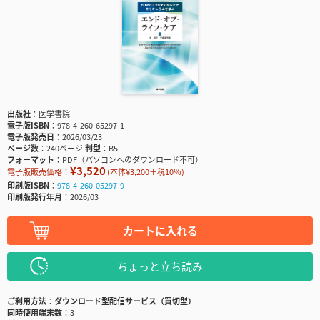
出版社
医学書院
電子版ISBN
978-4-260-65297-1
電子版発売日
2026/03/23
ページ数
240ページ
判型
B5
フォーマット
PDF（パソコンへのダウンロード不可）
¥3,520
電子版販売価格：
(本体¥3,200＋税10％)
印刷版ISBN
978-4-260-05297-9
印刷版発行年月
2026/03
カートに入れる
ちょっと立ち読み
ご利用方法
ダウンロード型配信サービス（買切型）
同時使用端末数
3