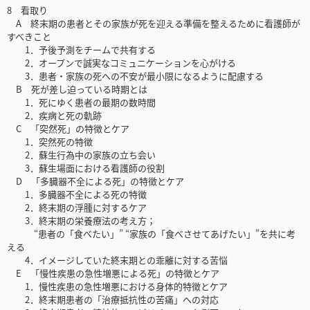
8 看取り
A 終末期の患者とその家族が死を迎える準備を整えるために看護師が
すべきこと
1．予後予測をチームで共有する
2．オープンで誠実なコミュニケーションを心がける
3．患者・家族の死への不安が最小限になるように配慮する
B 死が差し迫っている時期とは
1．死にゆく患者の最期の数時間
2．疾病と死の軌跡
C 「突然死」の特徴とケア
1．突然死の特徴
2．蘇生行為中の家族の立ち会い
3．蘇生場面における看護師の役割
D 「多臓器不全による死」の特徴とケア
1．多臓器不全による死の特徴
2．終末期の浮腫に対するケア
3．終末期の栄養療法の考え方；
“患者の「食べたい」” “家族の「食べさせてあげたい」”を共に考
える
4．イメージしていた終末期との乖離に対する苦悩
E 「慢性疾患の急性増悪による死」の特徴とケア
1．慢性疾患の急性増悪における身体的特徴とケア
2．終末期患者の「治療抵抗性の苦痛」への対応