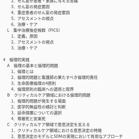
2．せん妄が患者・家族に与える苦痛
3．せん妄の発症要因
4．重症患者のせん妄の発症要因
5．アセスメントの視点
6．治療・ケア
L 集中治療後症候群（PICS）
1．定義，原因
2．アセスメントの視点
3．治療・ケア
4 倫理的実践
A 倫理の基本と倫理的問題
1．倫理とは
2．倫理的問題と看護師の果たすべき倫理的責任
3．生命医療倫理の4原則
4．倫理原則の臨床への適用と限界
B クリティカルケア領域における倫理的問題
1．倫理的問題が発生する場面
2．医学的無益性の検討と判断
3．延命措置についての選択
4．尊厳死と安楽死
C クリティカルケア領域で意思決定を支える
1．クリティカルケア領域における意思決定の特徴
2．意思決定のモデルとSDMの実現において有用なアプローチ