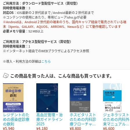
ご利用方法
ダウンロード型配信サービス（買切型）
同時使用端末数
3
対応OS
iOS最新の２世代前まで / Android最新の２世代前まで
※コンテンツの使用にあたり、専用ビューアisho.jpが必要
※Androidは、Android２世代前の端末のうち、国内キャリア経由で販売されている端
末（Xperia、GALAXY、AQUOS、ARROWS、Nexusなど）にて動作確認しています
必要メモリ容量
52 MB以上
ご利用方法
アクセス型配信サービス（買切型）
同時使用端末数
1
※インターネット経由でのWEBブラウザによるアクセス参照
※導入・利用方法の詳細は
こちら
この商品を買った人は、こんな商品も買っています。
レジデントのた
高血圧管理・治
ホスピタリスト
ジェネラリスト
めの感染症診療
療ガイドライン
のための内科診
のための内科外
の鉄則
2025
療フローチャ...
来マニュアル...
¥5,940
¥4,180
¥8,800
¥6,600