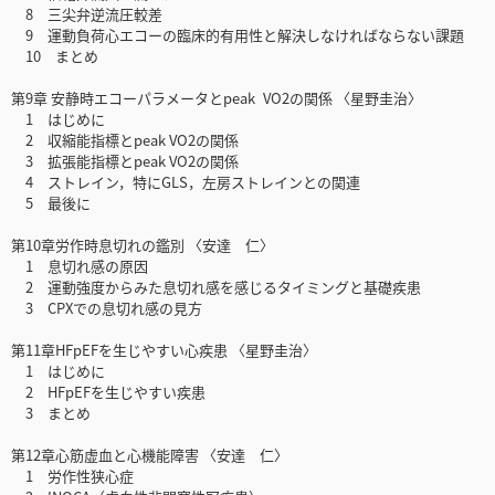
8 三尖弁逆流圧較差
9 運動負荷心エコーの臨床的有用性と解決しなければならない課題
10 まとめ
第9章 安静時エコーパラメータとpeak VO2の関係 〈星野圭治〉
1 はじめに
2 収縮能指標とpeak VO2の関係
3 拡張能指標とpeak VO2の関係
4 ストレイン，特にGLS，左房ストレインとの関連
5 最後に
第10章労作時息切れの鑑別 〈安達 仁〉
1 息切れ感の原因
2 運動強度からみた息切れ感を感じるタイミングと基礎疾患
3 CPXでの息切れ感の見方
第11章HFpEFを生じやすい心疾患 〈星野圭治〉
1 はじめに
2 HFpEFを生じやすい疾患
3 まとめ
第12章心筋虚血と心機能障害 〈安達 仁〉
1 労作性狭心症