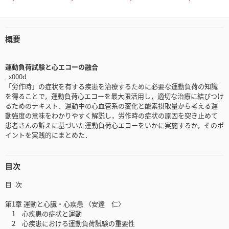
概要
運動負荷試験と心エコーの融合
_x000d_
「労作時」の症状を有する疾患を治療するために必要な運動負荷の知識
を得ることで，運動負荷心エコーを最大限活用し，適切な治療に結びつけ
るためのテキスト．運動中の心血管系の変化と酸素摂取量から考える運
動強度の意味をわかりやすく解説し，労作時の症状の原因を突き止めて
患者さんの訴えに基づいた運動負荷心エコーをいかに実施するか，そのポ
イントを実践的にまとめた．
目次
目 次
第1章 運動と心臓・心疾患 〈安達 仁〉
1 心疾患の症状と運動
2 心疾患における運動負荷試験の重要性