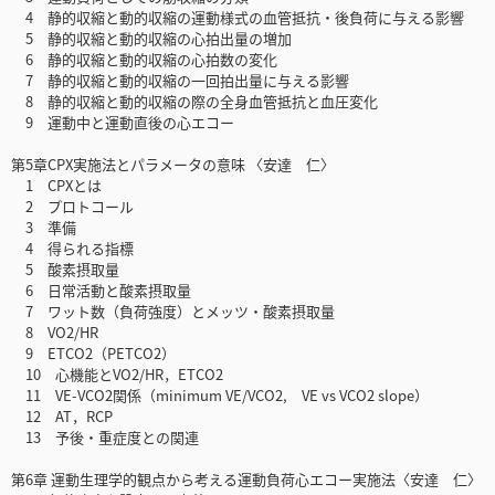
4 静的収縮と動的収縮の運動様式の血管抵抗・後負荷に与える影響
5 静的収縮と動的収縮の心拍出量の増加
6 静的収縮と動的収縮の心拍数の変化
7 静的収縮と動的収縮の一回拍出量に与える影響
8 静的収縮と動的収縮の際の全身血管抵抗と血圧変化
9 運動中と運動直後の心エコー
第5章CPX実施法とパラメータの意味 〈安達 仁〉
1 CPXとは
2 プロトコール
3 準備
4 得られる指標
5 酸素摂取量
6 日常活動と酸素摂取量
7 ワット数（負荷強度）とメッツ・酸素摂取量
8 VO2/HR
9 ETCO2（PETCO2）
10 心機能とVO2/HR，ETCO2
11 VE-VCO2関係（minimum VE/VCO2, VE vs VCO2 slope）
12 AT，RCP
13 予後・重症度との関連
第6章 運動生理学的観点から考える運動負荷心エコー実施法〈安達 仁〉