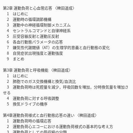
第2章 運動負荷と心血管応答 〈稗田道成〉
1 はじめに
2 運動時の循環調節機構
3 運動中の神経循環制御メカニズム
4 セントラルコマンドと自律神経系
5 圧受容器反射と運動圧反射
6 各血行動態パラメータの応答
7 嫌気性代謝閾値（AT）の生理学的意義と血行動態の変化
8 自覚症状出現強度と運動強度
9 まとめ
第3章 運動負荷と呼吸機能 〈稗田道成〉
1 はじめに
2 肺胞でのガス交換機構と換気/血流比
3 運動負荷時は死腔量を減少，呼吸回数を増加，分時換気量を増加さ
せる
4 運動負荷に対する呼吸調整
5 換気ドライブの機序
第4章運動負荷様式と血行動態応答の違い 〈稗田道成〉
1 運動負荷時の循環応答
2 運動負荷心エコーにおける運動負荷様式の基本的な考え方
3 運動負荷としての筋収縮の分類