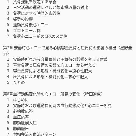
1 負荷強度を設定する意義
2 日常活動の運動レベルと酸素摂取量の対比
3 負荷に対する時間的応答性
4 姿勢の影響
5 運動負荷後心エコー
6 プロトコール例
7 負荷心エコー前のCPXの必要性
第7章 安静時心エコーで見る心臓容量負荷と圧負荷の影響の検出〈星野圭
治〉
1 安静時所見から容量負荷と圧負荷の影響を考える意義
2 容量負荷と圧負荷の影響を心エコーから考える
3 容量負荷による形態・機能変化＝遠心性肥大
4 圧負荷による形態・機能変化＝求心性肥大
5 まとめ
第8章血行動態変化時の心エコー所見の変化 〈稗田道成〉
1 はじめに
2 安静時および運動負荷時の血行動態変化と心エコー所見
3 心拍数応答
4 血圧応答
5 肺動脈楔入圧
6 肺動脈圧
7 僧帽弁流入血流パターン