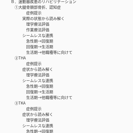
Ｂ．運動器疾患のリハビリテーション
①大腿骨頚部骨折、認知症
症例提示
実際の状態から読み解く
理学療法評価
作業療法評価
シームレスな連携
急性期→回復期
回復期→生活期
生活期→他職種等に向けて
②THA
症例提示
症状から読み解く
理学療法評価
シームレスな連携
急性期→回復期
回復期→生活期
生活期→他職種等に向けて
③TKA
症例提示
症状から読み解く
理学療法評価
シームレスな連携
急性期→回復期