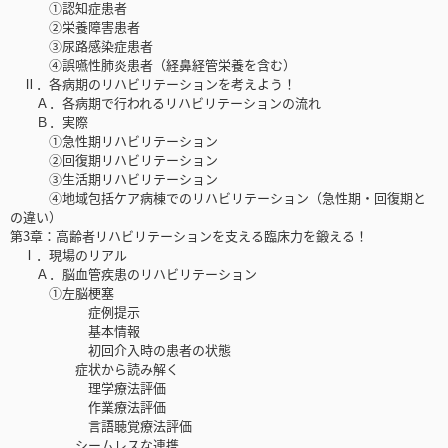
①認知症患者
②栄養障害患者
③尿路感染症患者
④誤嚥性肺炎患者（経鼻経管栄養を含む）
Ⅱ．各病期のリハビリテーションを考えよう！
Ａ．各病期で行われるリハビリテーションの流れ
Ｂ．実際
①急性期リハビリテーション
②回復期リハビリテーション
③生活期リハビリテーション
④地域包括ケア病棟でのリハビリテーション（急性期・回復期と
の違い）
第3章：高齢者リハビリテーションを支える臨床力を鍛える！
Ⅰ．現場のリアル
Ａ．脳血管疾患のリハビリテーション
①左脳梗塞
症例提示
基本情報
初回介入時の患者の状態
症状から読み解く
理学療法評価
作業療法評価
言語聴覚療法評価
シームレスな連携