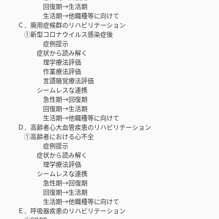
回復期→生活期
生活期→他職種等に向けて
Ｃ．廃用症候群のリハビリテーション
①新型コロナウイルス感染症後
症例提示
症状から読み解く
理学療法評価
作業療法評価
言語聴覚療法評価
シームレスな連携
急性期→回復期
回復期→生活期
生活期→他職種等に向けて
Ｄ．高齢者心大血管疾患のリハビリテーション
①高齢者における心不全
症例提示
症状から読み解く
理学療法評価
シームレスな連携
急性期→回復期
回復期→生活期
生活期→他職種等に向けて
Ｅ．呼吸器疾患のリハビリテーション