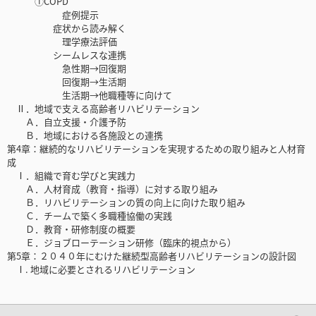
①COPD
症例提示
症状から読み解く
理学療法評価
シームレスな連携
急性期→回復期
回復期→生活期
生活期→他職種等に向けて
Ⅱ．地域で支える高齢者リハビリテーション
Ａ．自立支援・介護予防
Ｂ．地域における各施設との連携
第4章：継続的なリハビリテーションを実現するための取り組みと人材育
成
Ⅰ．組織で育む学びと実践力
Ａ．人材育成（教育・指導）に対する取り組み
Ｂ．リハビリテーションの質の向上に向けた取り組み
Ｃ．チームで築く多職種協働の実践
Ｄ．教育・研修制度の概要
Ｅ．ジョブローテーション研修（臨床的視点から）
第5章：２０４０年にむけた継続型高齢者リハビリテーションの設計図
Ⅰ. 地域に必要とされるリハビリテーション