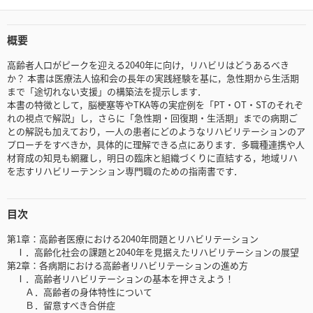
概要
高齢者人口がピークを迎える2040年に向け，リハビリはどうあるべき
か？ 本書は医療法人協和会の長年の実践経験を基に，急性期から生活期
まで「途切れない支援」の構築法を提示します．
本書の特徴として，脳梗塞等やTKA等の実症例を「PT・OT・STのそれぞ
れの視点で解説」し，さらに「急性期・回復期・生活期」までの病期ご
との解説も加えており，一人の患者にどのようなリハビリテーションのア
プローチをすべきか，具体的に理解できる点にあります．多職種連携や人
材育成の知見も網羅し，明日の臨床と組織づくりに直結する，地域リハ
を志すリハビリーテンション専門職のための指南書です．
目次
第1章：高齢者医療における2040年問題とリハビリテーション
Ⅰ．高齢化社会の課題と2040年を見据えたリハビリテーションの展望
第2章：各病期における高齢者リハビリテーションの進め方
Ⅰ．高齢者リハビリテーションの基本を押さえよう！
Ａ．高齢者の身体特性について
Ｂ．留意すべき合併症