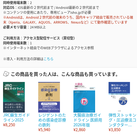
同時使用端末数
2
対応OS
iOS最新の２世代前まで / Android最新の２世代前まで
※コンテンツの使用にあたり、専用ビューアisho.jpが必要
※Androidは、Android２世代前の端末のうち、国内キャリア経由で販売されている端
末（Xperia、GALAXY、AQUOS、ARROWS、Nexusなど）にて動作確認しています
必要メモリ容量
24 MB以上
ご利用方法
アクセス型配信サービス（買切型）
同時使用端末数
1
※インターネット経由でのWEBブラウザによるアクセス参照
※導入・利用方法の詳細は
こちら
この商品を買った人は、こんな商品も買っています。
JRC蘇生ガイド
レジデントのた
大腸癌治療ガイ
弾性ストッキン
ライン2025
めの感染症診療
ドライン 医師用
グ・圧迫療法コ
¥8,250
の鉄則
2026年版
ンダクター...
¥5,940
¥2,860
¥3,850