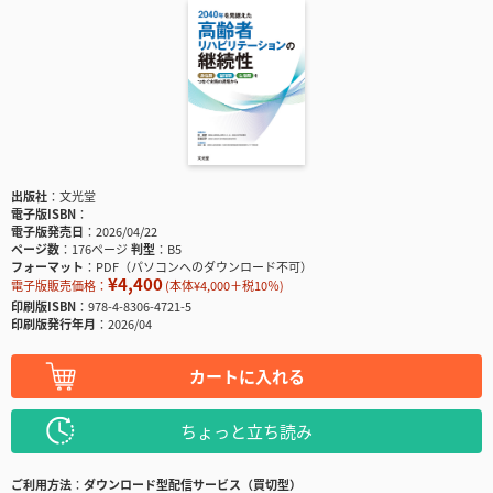
出版社
文光堂
電子版ISBN
電子版発売日
2026/04/22
ページ数
176ページ
判型
B5
フォーマット
PDF（パソコンへのダウンロード不可）
¥4,400
電子版販売価格：
(本体¥4,000＋税10％)
印刷版ISBN
978-4-8306-4721-5
印刷版発行年月
2026/04
カートに入れる
ちょっと立ち読み
ご利用方法
ダウンロード型配信サービス（買切型）