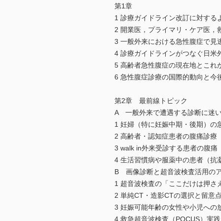
第1章
1 診療ガイドライン改訂に対する
2 開業医，プライマリ・ケア医，
3 一般外来における急性腹症で見
4 診療ガイドラインがつなぐ日米
5 高齢者急性腹症の現在地とこれ
6 急性腹症診療の国際的動向と今
第2章 最前線トピック
A 一般外来で遭遇する診断に迷
1 妊婦（特に妊娠中期・後期）の
2 高齢者・認知症患者の腹痛診療
3 walk in外来受診する患者の腹痛
4 生活習慣病や服薬中の患者（抗
B 画像診断と超音波検査活用の
1 超音波検査の「ここだけは押
2 単純CT・造影CTの選択と留意
3 妊娠可能年齢の女性や小児への
4 救急超音波検査（POCUS）実