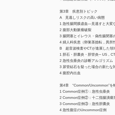
第3章 疾患別トピック
A 見逃しリスクの高い病態
1 急性腸間膜虚血―見逃すと大変
2 腹部大動脈瘤破裂
3 腸閉塞とイレウス・偽性腸閉塞
4 婦人科疾患（卵巣茎捻転，異所
B 超音波検査やCTが進展した領
1 胆石・胆囊炎・胆管炎─ US，C
2 急性虫垂炎の診断アルゴリズム
3 尿管結石を疑った場合の新たな
4 腹腔内出血
第4章 “Common/Uncomm
1 Common症例①：急性虫垂炎
2 Common症例②：十二指腸潰瘍
3 Common症例③：急性胆囊炎
4 急性腹症のUncommon症例