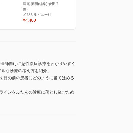
)
蓮尾 英明(編集) 倉田 宝保(監
修)
メジカルビュー社
¥4,400
手医師向けに急性腹症診療をわかりやすく
アルな診療の考え方を紹介。
則を目の前の患者にどのように当てはめる
ドラインをふだんの診療に落とし込むため