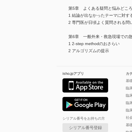
第5章 よくある疑問と悩みどこ
1 結論が出なかったテーマに対す
2 専門医が日頃よく質問される問
第6章 一般外来・救急現場での
1 2-step methodのおさらい
2 アルゴリズムの提示
isho.jpアプリ
カ
基
臨
臨
臨
臨
社
シリアル番号をお持ちの方
基
シリアル番号登録