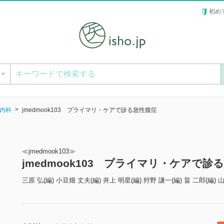
初め
ー
内科
jmedmook103 プライマリ・ケアで診る急性腹症
≪jmedmook103≫
jmedmook103 プライマリ・ケアで
三原 弘(編) 小豆畑 丈夫(編) 井上 明星(編) 狩野 謙一(編) 畠 二郎(編) 