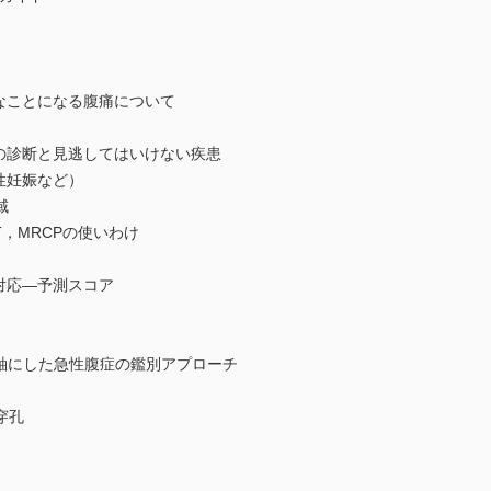
なことになる腹痛について
の診断と見逃してはいけない疾患
性妊娠など）
域
T，MRCPの使いわけ
対応―予測スコア
on”を軸にした急性腹症の鑑別アプローチ
穿孔