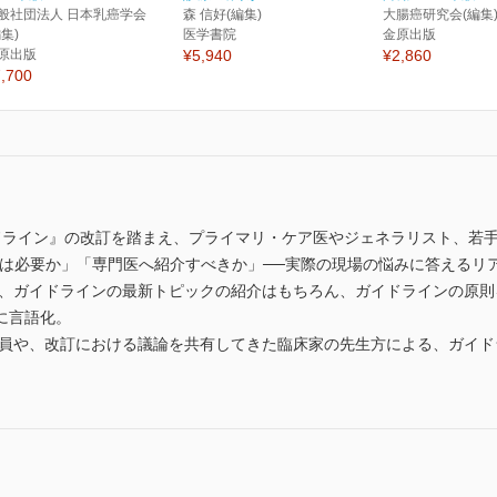
般社団法人 日本乳癌学会
森 信好(編集)
大腸癌研究会(編集
編集)
医学書院
金原出版
原出版
¥5,940
¥2,860
,700
イドライン』の改訂を踏まえ、プライマリ・ケア医やジェネラリスト、若
Tは必要か」「専門医へ紹介すべきか」──実際の現場の悩みに答えるリ
ど、ガイドラインの最新トピックの紹介はもちろん、ガイドラインの原
に言語化。
委員や、改訂における議論を共有してきた臨床家の先生方による、ガイ