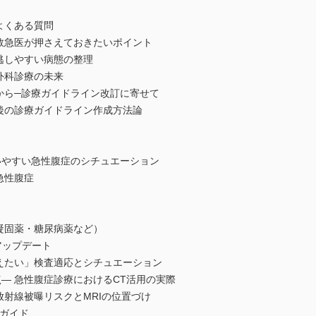
よくある質問
救急医が押さえておきたいポイント
逃しやすい病態の整理
外科診療の未来
から─診療ガイドライン改訂に寄せて
後の診療ガイドライン作成方法論
いやすい急性腹症のシチュエーション
急性腹症
凝固薬・糖尿病薬など）
アップデート
さえたい」検査適応とシチュエーション
点― 急性腹症診療におけるCT活用の実際
放射線被曝リスクとMRIの位置づけ
践ガイド