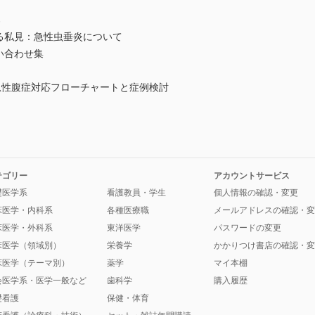
ろ
る私見：急性虫垂炎について
い合わせ集
急性腹症対応フローチャートと症例検討
テゴリー
アカウントサービス
礎医学系
看護教員・学生
個人情報の確認・変更
床医学・内科系
各種医療職
メールアドレスの確認・変
床医学・外科系
東洋医学
パスワードの変更
床医学（領域別）
栄養学
かかりつけ書店の確認・変
床医学（テーマ別）
薬学
マイ本棚
会医学系・医学一般など
歯科学
購入履歴
礎看護
保健・体育