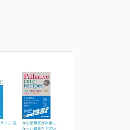
ライン 医
がん治療医が本当に知りた
かった緩和ケアのレシピ...