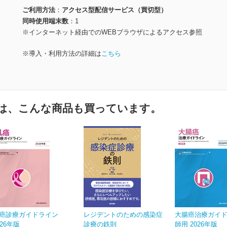
ご利用方法
アクセス型配信サービス（買切型）
同時使用端末数
1
※インターネット経由でのWEBブラウザによるアクセス参照
※導入・利用方法の詳細は
こちら
は、こんな商品も買っています。
癌診療ガイドライン
レジデントのための感染症
大腸癌治療ガイド
026年版
診療の鉄則
師用 2026年版