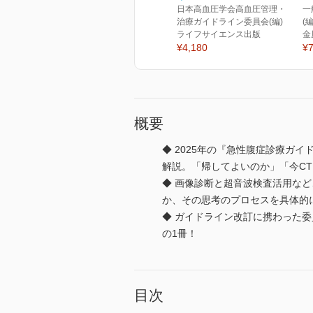
日本高血圧学会高血圧管理・
一
治療ガイドライン委員会(編)
(
ライフサイエンス出版
金
¥4,180
¥7
概要
◆ 2025年の『急性腹症診療ガ
解説。「帰してよいのか」「今C
◆ 画像診断と超音波検査活用な
か、その思考のプロセスを具体的
◆ ガイドライン改訂に携わった
の1冊！
目次