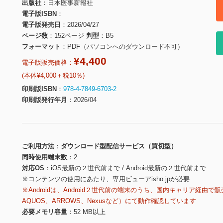
出版社
日本医事新報社
電子版ISBN
電子版発売日
2026/04/27
ページ数
152ページ
判型
B5
フォーマット
PDF（パソコンへのダウンロード不可）
¥4,400
電子版販売価格：
(本体¥4,000＋税10％)
印刷版ISBN
978-4-7849-6703-2
印刷版発行年月
2026/04
ご利用方法
ダウンロード型配信サービス（買切型）
同時使用端末数
2
対応OS
iOS最新の２世代前まで / Android最新の２世代前まで
※コンテンツの使用にあたり、専用ビューアisho.jpが必要
※Androidは、Android２世代前の端末のうち、国内キャリア経由で販
AQUOS、ARROWS、Nexusなど）にて動作確認しています
必要メモリ容量
52 MB以上