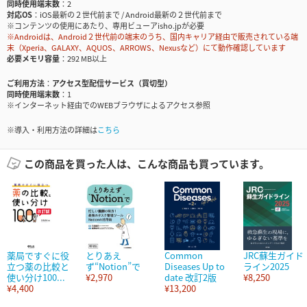
同時使用端末数
2
対応OS
iOS最新の２世代前まで / Android最新の２世代前まで
※コンテンツの使用にあたり、専用ビューアisho.jpが必要
※Androidは、Android２世代前の端末のうち、国内キャリア経由で販売されている端
末（Xperia、GALAXY、AQUOS、ARROWS、Nexusなど）にて動作確認しています
必要メモリ容量
292 MB以上
ご利用方法
アクセス型配信サービス（買切型）
同時使用端末数
1
※インターネット経由でのWEBブラウザによるアクセス参照
※導入・利用方法の詳細は
こちら
この商品を買った人は、こんな商品も買っています。
薬局ですぐに役
とりあえ
Common
JRC蘇生ガイド
立つ薬の比較と
ず“Notion”で
Diseases Up to
ライン2025
使い分け100...
¥2,970
date 改訂2版
¥8,250
¥4,400
¥13,200