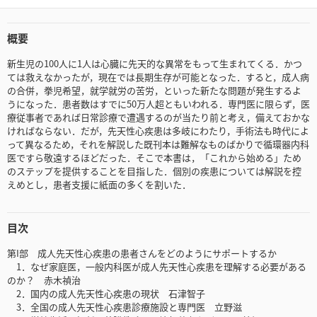
概要
新生児の100人に1人は心臓に先天的な異常をもって生まれてくる．かつ
ては救えなかったが，現在では長期生存が可能となった．すると，成人病
の合併，拳児希望，就学就労の苦労，といった新たな問題が発生するよ
うになった．患者数はすでに50万人超ともいわれる．専門医に限らず，医
療従事者であれば日常診療で遭遇するのが当たり前と考え，備えておかな
ければならない．だが，先天性心疾患は多岐にわたり，手術法も時代によ
って異なるため，それを解説した既刊本は難解なものばかりで循環器内科
医ですら敬遠するほどだった．そこで本書は，「これから始める」ため
のステップを提供することを目指した．個別の疾患については解説を控
えめとし，患者支援に紙面の多くを割いた．
目次
第I部 成人先天性心疾患の患者さんをどのようにサポートするか
1．なぜ家庭医，一般内科医が成人先天性心疾患を理解する必要がある
のか？ 赤木禎治
2．国内の成人先天性心疾患の現状 石津智子
3．全国の成人先天性心疾患診療施設と専門医 立野滋