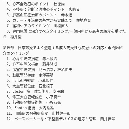
3．心不全治療のポイント 杜徳尚
4．不整脈：診断と治療のポイント 宮﨑文
5．肺高血圧症治療のポイント 赤木達
6．カテーテル治療の基本から実践まで 佐地真育
7．緩和ケアのタイミング 川松直人
8．専門施設に紹介すべきタイミング/一般内科から患者の紹介を受けた
ら 稲井慶
第Ⅳ部 日常診療でよく遭遇する成人先天性心疾患への対応と専門医紹
介のタイミング
1．心房中隔欠損症 赤木禎治
2．心室中隔欠損症 藤井隆成
3．房室中隔欠損 児玉浩幸，椎名由美
4．動脈管開存症 金澤英明
5．Fallot 四徴症 小暮智仁
6．大血管転位症 石北綾子
7．Ebstein 病 建部俊介，安田聡
8．修正大血管転位症 小平真幸
9．肺動脈閉鎖症術後 小谷恭弘
10．Fontan 術後 大内秀雄
11．川崎病の冠動脈病変 山村健一郎
12．ペースメーカーなど不整脈デバイスの適応と管理 西井伸洋