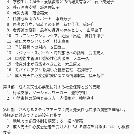
4．学校生活：担任・養護教諭との情報共有など 石戸美妃子
5．移行医療支援 城戸佐知子
6．就労支援 落合亮太
7．精神心理面のサポート 水野芳子
8．患者の自立，家族との関係 荻野佳代，脇研自
9．看護師の役割：患者の身近な存在として 山﨑啓子
10．プレコンセプションケア，妊娠・出産 神谷千津子
11．遺伝カウンセリング 桂木真司
12．予防接種への対応 安田謙二
13．レジャー・スポーツ・海外旅行への指導 武田充人
14．口腔衛生管理と感染性心内膜炎 大森一弘
15．救急外来が意識すべきこと 木島康文
16．モバイルアプリを用いた健康管理 石津智子
17．成人先天性心疾患診療に関する情報収集 福田旭伸
第Ⅱ部 成人先天性心疾患に対する社会保障と公的書類
1．行政支援，ソーシャルワーカー 豊野学朋
2．申請書類の説明と書き方 赤澤祐介，檜垣高史
第Ⅲ部 さらなるステップアップ：成人先天性心疾患の病態を理解し，
積極的に対応できる施設を目指す
1．地域での診療体制を構築する 松本賢亮
2．成人先天性心疾患患者を受け入れられる病院を目指すには 小板橋
俊美