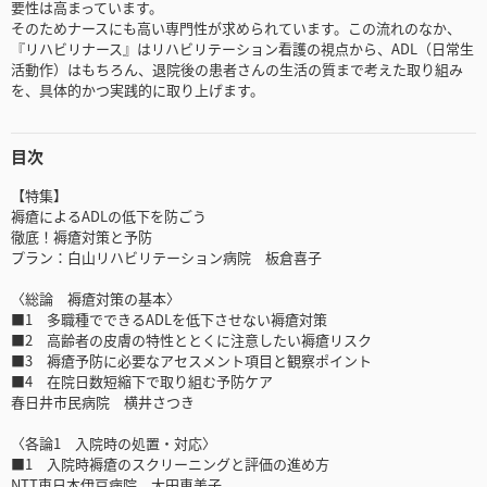
要性は高まっています。
そのためナースにも高い専門性が求められています。この流れのなか、
『リハビリナース』はリハビリテーション看護の視点から、ADL（日常生
活動作）はもちろん、退院後の患者さんの生活の質まで考えた取り組み
を、具体的かつ実践的に取り上げます。
目次
【特集】
褥瘡によるADLの低下を防ごう
徹底！褥瘡対策と予防
プラン：白山リハビリテーション病院 板倉喜子
〈総論 褥瘡対策の基本〉
■1 多職種でできるADLを低下させない褥瘡対策
■2 高齢者の皮膚の特性ととくに注意したい褥瘡リスク
■3 褥瘡予防に必要なアセスメント項目と観察ポイント
■4 在院日数短縮下で取り組む予防ケア
春日井市民病院 横井さつき
〈各論1 入院時の処置・対応〉
■1 入院時褥瘡のスクリーニングと評価の進め方
NTT東日本伊豆病院 大田恵美子