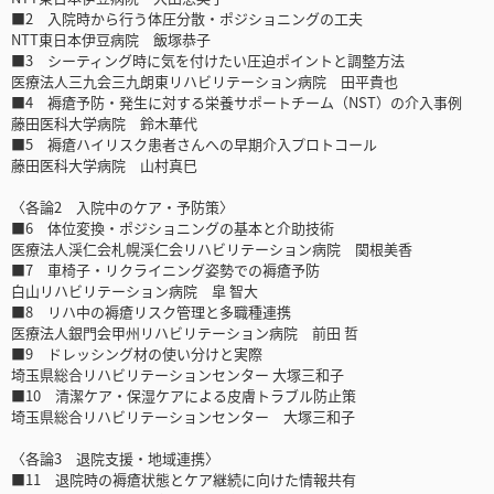
■2 入院時から行う体圧分散・ポジショニングの工夫
NTT東日本伊豆病院 飯塚恭子
■3 シーティング時に気を付けたい圧迫ポイントと調整方法
医療法人三九会三九朗東リハビリテーション病院 田平貴也
■4 褥瘡予防・発生に対する栄養サポートチーム（NST）の介入事例
藤田医科大学病院 鈴木華代
■5 褥瘡ハイリスク患者さんへの早期介入プロトコール
藤田医科大学病院 山村真巳
〈各論2 入院中のケア・予防策〉
■6 体位変換・ポジショニングの基本と介助技術
医療法人渓仁会札幌渓仁会リハビリテーション病院 関根美香
■7 車椅子・リクライニング姿勢での褥瘡予防
白山リハビリテーション病院 皐 智大
■8 リハ中の褥瘡リスク管理と多職種連携
医療法人銀門会甲州リハビリテーション病院 前田 哲
■9 ドレッシング材の使い分けと実際
埼玉県総合リハビリテーションセンター 大塚三和子
■10 清潔ケア・保湿ケアによる皮膚トラブル防止策
埼玉県総合リハビリテーションセンター 大塚三和子
〈各論3 退院支援・地域連携〉
■11 退院時の褥瘡状態とケア継続に向けた情報共有