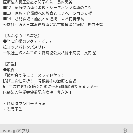
医療法人真正会霞ヶ関南病院 長内恵美
■12 家庭での体位変換・シーティング指導のコツ
■13 家族・介護職への教育とモチベーション支援
■14 訪問看護・施設との連携による再発予防
公益社団法人日本海員掖済会名古屋掖済会病院 櫻井美智
【みんなのリハ看護】
●当院自慢のアクティビティ
紙コップバトンパスリレー
一般社団法人みちのく愛隣協会東八幡平病院 長内 望
【連載】
●最終回
「勉強会で使える」スライド付き！
防げ二次性骨折！ 骨粗鬆症の治療と看護
6 二次性骨折を防ぐために～看護師の役割を考える～
医療法人健愛会健愛記念病院 豊永淳子
・資料ダウンロード方法
・次号予告
isho.jpアプリ