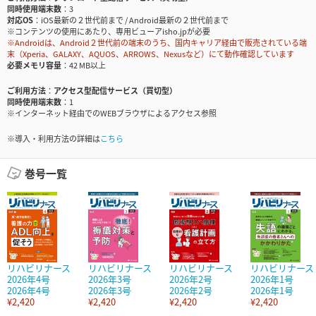
同時使用端末数
3
対応OS
iOS最新の２世代前まで / Android最新の２世代前まで
※コンテンツの使用にあたり、専用ビューアisho.jpが必要
※Androidは、Android２世代前の端末のうち、国内キャリア経由で販売されている端
末（Xperia、GALAXY、AQUOS、ARROWS、Nexusなど）にて動作確認しています
必要メモリ容量
42 MB以上
ご利用方法
アクセス型配信サービス（買切型）
同時使用端末数
1
※インターネット経由でのWEBブラウザによるアクセス参照
※導入・利用方法の詳細は
こちら
巻号一覧
リハビリナース
リハビリナース
リハビリナース
リハビリナース
2026年4号
2026年3号
2026年2号
2026年1号
2026年4号
2026年3号
2026年2号
2026年1号
¥2,420
¥2,420
¥2,420
¥2,420