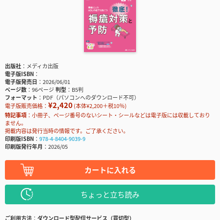
出版社
メディカ出版
電子版ISBN
電子版発売日
2026/06/01
ページ数
96ページ
判型
B5判
フォーマット
PDF（パソコンへのダウンロード不可）
¥2,420
電子版販売価格：
(本体¥2,200＋税10％)
特記事項
小冊子、ページ番号のないシート・シールなどは電子版には収載しており
ません。
掲載内容は発行当時の情報です。ご了承ください。
印刷版ISBN
978-4-8404-9039-9
印刷版発行年月
2026/05
カートに入れる
ちょっと立ち読み
ご利用方法
ダウンロード型配信サービス（買切型）