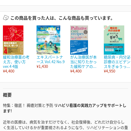
この商品を買った人は、こんな商品も買っています。
緩和治療薬の考
エキスパートナ
がん治療医が本
糖尿病・内分泌
え方、使い方
ース Vol.42 No.9
当に知りたかっ
診療のエビデン
ver.4 4版
¥1,430
た緩和ケアの...
スをぎゅうっ...
¥4,400
¥4,400
¥4,950
概要
特集：徹底！ 褥瘡対策と予防
リハビリ看護の実践力アップをサポートし
ます!
近年の医療は、病気を治すだけでなく、社会復帰後、どれだけ自分らし
く生活していけるかが重要視されるようになり、リハビリテーションの重