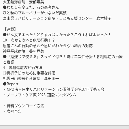
太田熱海病院 安部寿美
●わたしを変えた、あの患者さん
ひと粒のブルーベリーがつないだ笑顔
富山県リハビリテーション病院・こども支援センター 岩本妙子
【連載】
●せん妄で困った！どうすればよかった？こうすればよかった！
10 次から次へと危険行動！？
患者さんの行動の意図や思いがわからない場合の対応
神戸平成病院 谷村睦美
●「勉強会で使える」スライド付き！防げ二次性骨折！骨粗鬆症の治療
と看護
4 骨粗鬆症の評価方法
③骨折予防のために重要な評価
札幌円山整形外科病院 髙田潤一
●Report
・NPO法人日本リハビリテーション看護学会第37回学術大会
・ノーリフトケア(R)2025 国際シンポジウム
・資料ダウンロード方法
・次号予告