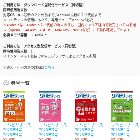
ご利用方法
ダウンロード型配信サービス（買切型）
同時使用端末数
3
対応OS
iOS最新の２世代前まで / Android最新の２世代前まで
※コンテンツの使用にあたり、専用ビューアisho.jpが必要
※Androidは、Android２世代前の端末のうち、国内キャリア経由で販売されている端
末（Xperia、GALAXY、AQUOS、ARROWS、Nexusなど）にて動作確認しています
必要メモリ容量
36 MB以上
ご利用方法
アクセス型配信サービス（買切型）
同時使用端末数
1
※インターネット経由でのWEBブラウザによるアクセス参照
※導入・利用方法の詳細は
こちら
巻号一覧
リハビリナース
リハビリナース
リハビリナース
リハビリナース
2026年4号
2026年3号
2026年2号
2026年1号
2026年4号
2026年3号
2026年2号
2026年1号
¥2,420
¥2,420
¥2,420
¥2,420