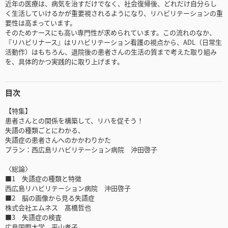
近年の医療は、病気を治すだけでなく、社会復帰後、どれだけ自分らし
く生活していけるかが重要視されるようになり、リハビリテーションの重
要性は高まっています。
そのためナースにも高い専門性が求められています。この流れのなか、
『リハビリナース』はリハビリテーション看護の視点から、ADL（日常生
活動作）はもちろん、退院後の患者さんの生活の質まで考えた取り組み
を、具体的かつ実践的に取り上げます。
目次
【特集】
患者さんとの関係を構築して、リハを促そう！
失語の種類ごとにわかる、
失語症の患者さんへのかかわりかた
プラン：西広島リハビリテーション病院 沖田啓子
〈総論〉
■1 失語症の種類と特徴
西広島リハビリテーション病院 沖田啓子
■2 脳の画像から見る失語症
株式会社エムネス 髙橋哲也
■3 失語症の検査
広島国際大学 平山孝子