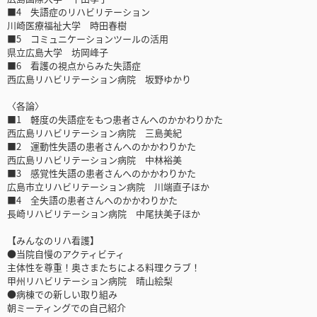
■4 失語症のリハビリテーション
川崎医療福祉大学 時田春樹
■5 コミュニケーションツールの活用
県立広島大学 坊岡峰子
■6 看護の視点からみた失語症
西広島リハビリテーション病院 坂野ゆかり
〈各論〉
■1 軽度の失語症をもつ患者さんへのかかわりかた
西広島リハビリテーション病院 三島美紀
■2 運動性失語の患者さんへのかかわりかた
西広島リハビリテーション病院 中林裕美
■3 感覚性失語の患者さんへのかかわりかた
広島市立リハビリテーション病院 川端直子ほか
■4 全失語の患者さんへのかかわりかた
長崎リハビリテーション病院 中尾扶美子ほか
【みんなのリハ看護】
●当院自慢のアクティビティ
主体性を尊重！奥さまたちによる料理クラブ！
甲州リハビリテーション病院 晴山絵梨
●病棟での新しい取り組み
朝ミーティングでの自己紹介