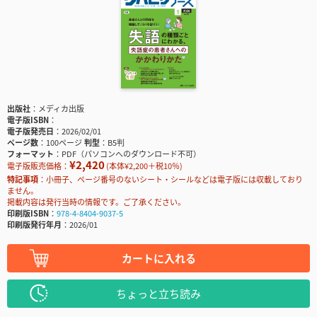
出版社
メディカ出版
電子版ISBN
電子版発売日
2026/02/01
ページ数
100ページ
判型
B5判
フォーマット
PDF（パソコンへのダウンロード不可）
¥2,420
電子版販売価格：
(本体¥2,200＋税10％)
特記事項
小冊子、ページ番号のないシート・シールなどは電子版には収載しており
ません。
掲載内容は発行当時の情報です。ご了承ください。
印刷版ISBN
978-4-8404-9037-5
印刷版発行年月
2026/01
カートに入れる
ちょっと立ち読み