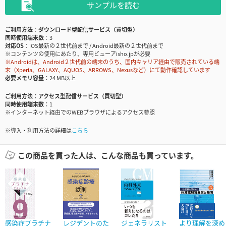
サンプルを読む
ご利用方法
ダウンロード型配信サービス（買切型）
同時使用端末数
3
対応OS
iOS最新の２世代前まで / Android最新の２世代前まで
※コンテンツの使用にあたり、専用ビューアisho.jpが必要
※Androidは、Android２世代前の端末のうち、国内キャリア経由で販売されている端
末（Xperia、GALAXY、AQUOS、ARROWS、Nexusなど）にて動作確認しています
必要メモリ容量
24 MB以上
ご利用方法
アクセス型配信サービス（買切型）
同時使用端末数
1
※インターネット経由でのWEBブラウザによるアクセス参照
※導入・利用方法の詳細は
こちら
この商品を買った人は、こんな商品も買っています。
感染症プラチナ
レジデントのた
ジェネラリスト
より理解を深め