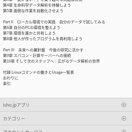
第4章 生命科学データ解析を体験しよう
第5章 面倒な作業を自動化させよう
Part II ローカル環境での実践 自分のデータで試してみる
第6章 自分のPCの環境を整えよう
第7章 環境を誰かと共有しよう
第8章 他人が作ったプログラムを再利用しよう
Part III 未来への羅針盤 今後の研究に活かす
第9章 スパコン・計算サーバーへの接続
第10章 そして次のステップへ：広がるデータ解析の世界
付録 Linuxコマンドの働きとUsage一覧表
おわりに
索引
isho.jpアプリ
カテゴリー
アカウントサービス