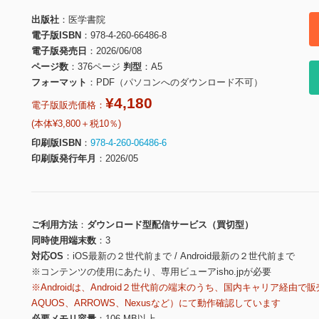
出版社
医学書院
電子版ISBN
978-4-260-66486-8
電子版発売日
2026/06/08
ページ数
376ページ
判型
A5
フォーマット
PDF（パソコンへのダウンロード不可）
¥4,180
電子版販売価格：
(本体¥3,800＋税10％)
印刷版ISBN
978-4-260-06486-6
印刷版発行年月
2026/05
ご利用方法
ダウンロード型配信サービス（買切型）
同時使用端末数
3
対応OS
iOS最新の２世代前まで / Android最新の２世代前まで
※コンテンツの使用にあたり、専用ビューアisho.jpが必要
※Androidは、Android２世代前の端末のうち、国内キャリア経由で販
AQUOS、ARROWS、Nexusなど）にて動作確認しています
必要メモリ容量
106 MB以上