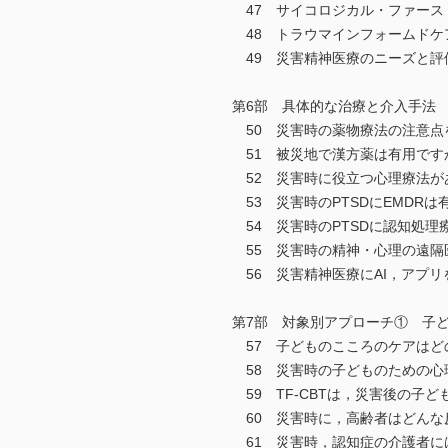
47 サイコロジカル・ファース
48 トラウマインフォームドケ
49 災害精神医療のニーズと評
第6部 具体的な治療と介入手法
50 災害時の薬物療法の注意点
51 被災地で漢方薬は有用です
52 災害時に役立つ心理療法が
53 災害時のPTSDにEMDRは
54 災害時のPTSDに認知処理
55 災害時の精神・心理の遠隔
56 災害精神医療にAI，アプリ
第7部 対象別アプローチ① 子
57 子どものこころのケアはど
58 災害時の子どものための心
59 TF-CBTは，災害後の子
60 災害時に，高齢者はどんな
61 災害時，認知症の介護者に