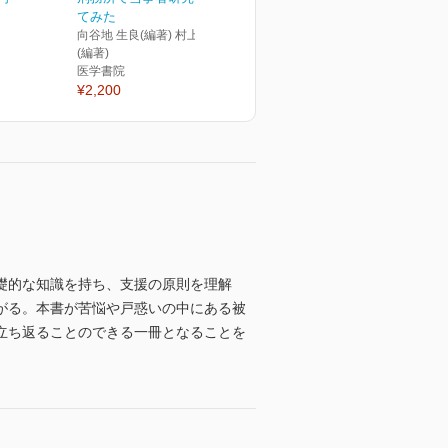
てみた
向谷地 生良(編著) 村上 靖彦
(編著)
医学書院
¥2,200
礎的な知識を持ち、支援の原則を理解
がる。本書が苦悩や戸惑いの中にある被
立ち返ることのできる一冊となることを