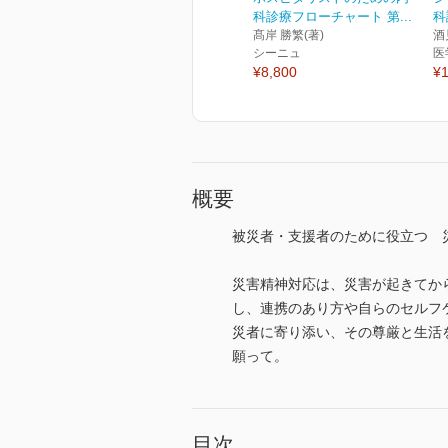
科診療フローチャート 第...
科
髙岸 勝繁(著)
酒
シーニュ
医
¥8,800
¥1
概要
被災者・支援者のために役立つ 
災害精神対応は、災害が起きてか
し、連携のあり方や自らのセルフ
災者に寄り添い、その尊厳と生活
願って。
目次