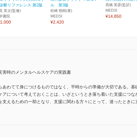
診断リファレンス 第2版
ル 第3版
髙橋 英彦(監訳)
MEDSI
見 英太(監修)
松崎 朝樹(著)
¥14,850
学書院
MEDSI
1,000
¥2,420
災害時のメンタルヘルスケアの実践書
らあわてて身につけるものではなく、平時からの準備が大切である。基
ケアについて考えておくことは、いざというとき落ち着いた支援につな
を支えるための一助となり、支援に関わる方々にとって、迷ったときに