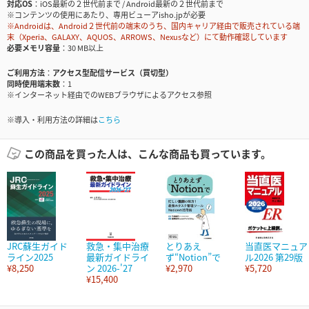
対応OS
iOS最新の２世代前まで / Android最新の２世代前まで
※コンテンツの使用にあたり、専用ビューアisho.jpが必要
※Androidは、Android２世代前の端末のうち、国内キャリア経由で販売されている端
末（Xperia、GALAXY、AQUOS、ARROWS、Nexusなど）にて動作確認しています
必要メモリ容量
30 MB以上
ご利用方法
アクセス型配信サービス（買切型）
同時使用端末数
1
※インターネット経由でのWEBブラウザによるアクセス参照
※導入・利用方法の詳細は
こちら
この商品を買った人は、こんな商品も買っています。
JRC蘇生ガイド
救急・集中治療
とりあえ
当直医マニュア
ライン2025
最新ガイドライ
ず“Notion”で
ル2026 第29版
¥8,250
ン 2026-'27
¥2,970
¥5,720
¥15,400