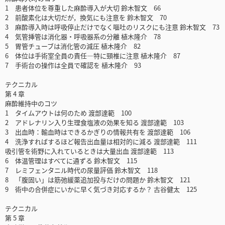
1 患者体位を尊重した麻酔導入が大切 鈴木智文 66
2 前酸素化は大切だが，換気にも注意を 鈴木智文 70
3 麻酔導入時は呼吸停止だけでなく嘔吐のリスクにも注意 鈴木智文 73
4 気管挿管は消化器・呼吸器系の分離 植木隆介 78
5 胃管チューブは消化管の減圧 植木隆介 82
6 体位は手術室全員の責任―特に頸椎に注意 植木隆介 87
7 手術台の操作は全員で確認を 植木隆介 93
テクニカル
第 4 章
麻酔維持中のコツ
1 タイムアウトは何のため 渡部達範 100
2 アドレナリン入り生理食塩液の効果を知る 渡部達範 103
3 出血時：輸血時はできるかぎりの情報共有を 渡部達範 106
4 洗浄すればするほど報告出血量は相対的に減る 渡部達範 111
吸引管を術野に入れているときは大量出血 渡部達範 113
6 体温管理はすべてに通ずる 鈴木智文 115
7 レミフェンタニル時代の尿量評価 鈴木智文 118
8 「腹固い」は筋弛緩薬追加投与だけの問題か 鈴木智文 121
9 術中の合併症にいかに早く気づき対応するか？ 古谷健太 125
テクニカル
第 5 章