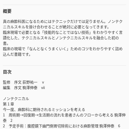
概要
真の麻酔科医になるためにはテクニックだけでは足りません。ノンテク
ニカルスキルを掛け合わせることが絶対に必要となってきます。
臨床現場で必要となる「技能的なことではない技術」をわかりやすく言
語化した、テクニカルスキルとノンテクニカルスキルを融合した初の
書。
臨床の現場で「なんとなくうまくいく」ためのコツをわかりやすく詰め
込んだ書籍です。
目次
監修 序文 荻野祐一 ⅴ
編集 序文 駒澤伸泰 ⅶ
ノンテクニカル
第 1 章
今一度、麻酔科に期待されるミッションを考える
1 周術期→回復期→生活期の流れを患者さんのフローから考える 駒澤伸
泰 2
2 予定手術：腹腔鏡下幽門側胃切除術における麻酔管理 駒澤伸泰 6