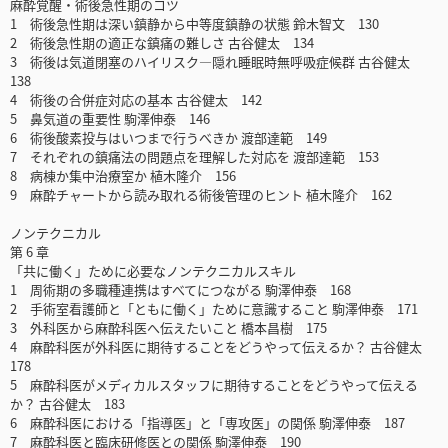
麻酔覚醒・術後急性期のコツ
1 術後急性期は深い鎮静から中等度鎮静の状態 鈴木智文 130
2 術後急性期の適正な鎮痛の難しさ 古谷健太 134
3 術後は気道閉塞のハイリスク―隠れ睡眠時無呼吸症候群 古谷健太
138
4 術後の合併症対応の基本 古谷健太 142
5 鼻気道の重要性 駒澤伸泰 146
6 術後酸素投与はいつまで行うべきか 渡部達範 149
7 それぞれの鎮痛法の問題点を理解した対応を 渡部達範 153
8 病棟か集中治療室か 植木隆介 156
9 麻酔チャートから読み取れる術後管理のヒント 植木隆介 162
ノンテクニカル
第 6 章
「共に働く」ために必要なノンテクニカルスキル
1 周術期の多職種連携はすべてにつながる 駒澤伸泰 168
2 手術室看護師と「ともに働く」ために意識すること 駒澤伸泰 171
3 外科医から麻酔科医へ伝えたいこと 橋本昌樹 175
4 麻酔科医が外科医に期待することをどうやって伝えるか？ 古谷健太
178
5 麻酔科医がメディカルスタッフに期待することをどうやって伝える
か？ 古谷健太 183
6 麻酔科医における「指導医」と「専攻医」の関係 駒澤伸泰 187
7 麻酔科医と臨床研修医との関係 駒澤伸泰 190