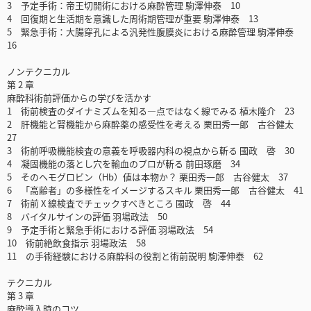
3 予定手術：帝王切開術における麻酔管理 駒澤伸泰 10
4 回復期と生活期を意識した周術期管理が重要 駒澤伸泰 13
5 緊急手術：大腸穿孔による汎発性腹膜炎における麻酔管理 駒澤伸泰
16
ノンテクニカル
第 2 章
麻酔科術前評価からの学びを活かす
1 術前検査のダイナミズムを知る―点ではなく線でみる 植木隆介 23
2 肝機能と腎機能から麻酔薬の感受性を考える 栗田秀一郎 古谷健太
27
3 術前呼吸機能検査の意義を呼吸器内科の視点から斬る 國政 啓 30
4 凝固機能の落とし穴を輸血のプロが斬る 前田琢磨 34
5 そのヘモグロビン（Hb）値は本物か？ 栗田秀一郎 古谷健太 37
6 「高齢者」の多様性をイメージするスキル 栗田秀一郎 古谷健太 41
7 術前 X 線検査でチェックすべきところ 國政 啓 44
8 バイタルサインの評価 羽場政法 50
9 予定手術と緊急手術における評価 羽場政法 54
10 術前絶飲食指示 羽場政法 58
11 の手術経験における麻酔科の役割と術前説明 駒澤伸泰 62
テクニカル
第 3 章
麻酔導入時のコツ