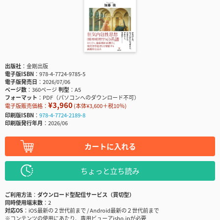
出版社
金剛出版
電子版ISBN
978-4-7724-9785-5
電子版発売日
2026/07/06
ページ数
360ページ
判型
A5
フォーマット
PDF（パソコンへのダウンロード不可）
¥3,960
電子版販売価格：
(本体¥3,600＋税10％)
印刷版ISBN
978-4-7724-2189-8
印刷版発行年月
2026/06
カートに入れる
ちょっと立ち読み
ご利用方法
ダウンロード型配信サービス（買切型）
同時使用端末数
2
対応OS
iOS最新の２世代前まで / Android最新の２世代前まで
※コンテンツの使用にあたり、専用ビューアisho.jpが必要