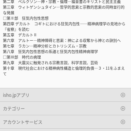
第二章 ベルクソン―神・宗教・倫理―福音書のキリストと民主主義
第三章 ウィトゲンシュタイン―哲学的思索と宗教的思索の同時並行的
な発展
□第Ⅱ部 狂気内包性思想
第四章 デカルト コギトにおける狂気内包性――精神病理学の見地から
『省察』を読む
第五章 デカルトⅡ
第六章 アルトー―精神障碍と思索：神による収奪から神との訣別へ
第七章 ラカン―精神分析とカトリシズム・宗教
第八章 狂気内包性思想の系譜と狂気内包性精神病理学
□第Ⅲ部 時代の病理
第九章 大震災に触発される宗教言説、科学言説、芸術
第十章 現代社会における精神病性構造と倫理的負債―３・11をふまえ
て
isho.jpアプリ
カテゴリー
アカウントサービス