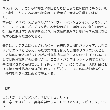
ヤスパース、ラカンら精神医学の巨匠たちは自らの臨床観察に基づき、彼
らの論証したこころの病の概念は、現代思想に大きな影響をおよぼし
た。
本書は、ヤスパースからベルクソン、ウィトゲンシュタイン、ラカン、ア
ルトー、ドゥルーズ、デリダ等、20世紀の新しい潮流まで、狂気内包性思
想（精神病理学）の系譜をたどり、臨床精神病理学と現代哲学思想とを架
橋する画期的な試みである。
著者は、ナチズムに代表される帝国主義思想を集団性パラノイア、悪性の
リジリエンスととらえ、かたや柔軟性を備えた良性のリジリエンスとし
て人格的に大きな成長を遂げた外傷後成長のケースを取り上げている。そ
して問題意識をさらに発展させ、コロナ・パンデミックや大震災など災
害に触発される宗教言説、科学的ディスクールにまで論及、現代社会にお
ける精神病性構造と倫理的負債までを詳述している。臨床精神病理学の
治療有効性を本書は改めて提示する。
目次
□第Ⅰ部 レジリアンス、スピリチュアリティ
第一章 ヤスパース―実存哲学からみるレジリアンス、スピリチュアリテ
ィ