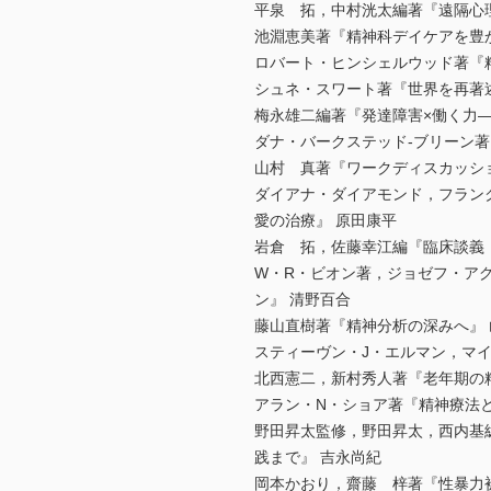
平泉 拓，中村洸太編著『遠隔心
池淵恵美著『精神科デイケアを豊
ロバート・ヒンシェルウッド著『
シュネ・スワート著『世界を再著
梅永雄二編著『発達障害×働く力
ダナ・バークステッド-ブリーン
山村 真著『ワークディスカッシ
ダイアナ・ダイアモンド，フラン
愛の治療』 原田康平
岩倉 拓，佐藤幸江編『臨床談義
W・R・ビオン著，ジョゼフ・ア
ン』 清野百合
藤山直樹著『精神分析の深みへ』 
スティーヴン・J・エルマン，マ
北西憲二，新村秀人著『老年期の
アラン・N・ショア著『精神療法
野田昇太監修，野田昇太，西内基
践まで』 吉永尚紀
岡本かおり，齋藤 梓著『性暴力