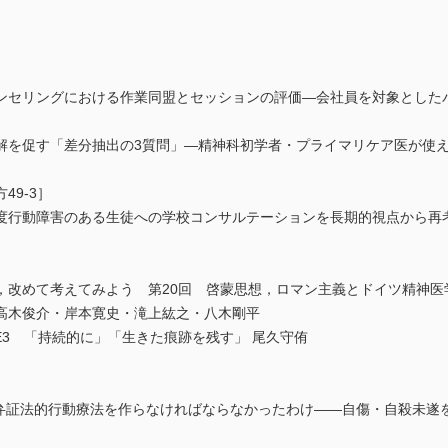
ンセリングにおける作業同盟とセッションの評価―会社員を対象とした
解を促す「差分抽出の3質問」―精神科初学者・プライマリケア医が使え
49-3］
度行動障害のある生徒への学校コンサルテーションを長期的視点から再
，改めて考えてみよう 第20回 啓蒙思想，ロマン主義とドイツ精神医
高木俊介・岸本寛史・滝上紘之・八木剛平
LE3 「持続的に」「生きた痕跡を残す」 尾久守侑
弁証法的行動療法を作らなければならなかったわけ――自傷・自殺未遂を