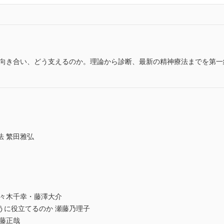
う向き合い、どう支えるのか。理論から診断、最新の精神療法までを第一
法 繁田雅弘
佐々木千幸・藤澤大介
うに役立てるのか 瀬藤乃理子
藤正哉