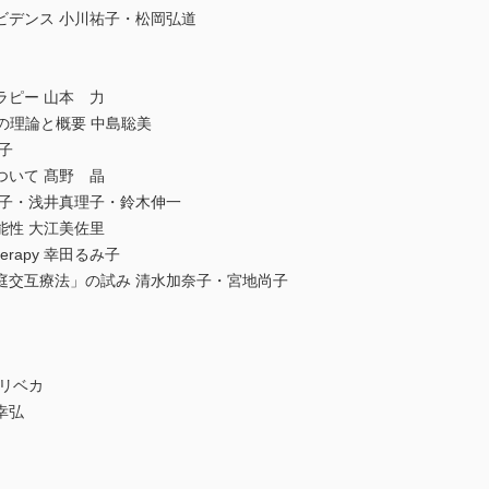
ビデンス 小川祐子・松岡弘道
ラピー 山本 力
の理論と概要 中島聡美
子
ついて 髙野 晶
祐子・浅井真理子・鈴木伸一
能性 大江美佐里
hotherapy 幸田るみ子
庭交互療法」の試み 清水加奈子・宮地尚子
リベカ
幸弘