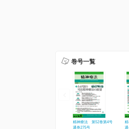
巻号一覧
精神療法 第52巻第4号
精
通巻275号
通