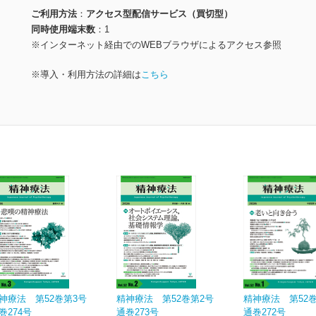
ご利用方法
アクセス型配信サービス（買切型）
同時使用端末数
1
※インターネット経由でのWEBブラウザによるアクセス参照
※導入・利用方法の詳細は
こちら
神療法 第52巻第3号
精神療法 第52巻第2号
精神療法 第52
巻274号
通巻273号
通巻272号