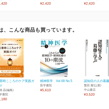
,420
¥2,420
¥2,420
は、こんな商品も買っています。
害時こころのケア実践ガ
精神医学 Vol.68 No.5
認知症の人の葛
ド
医学書院
繁田 雅弘(著)
¥5,610
中山書店
橋 晶(編集)
¥3,520
学書院
,180