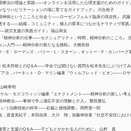
理療法の理論と実践――オンラインを活用した心理支援のためのガイド』
かなリハビリテーションの場に育てるガイドブック』 川合裕子
精神病というこころと出会う――ローゼンフェルド臨床の現在性』 武藤
述する――組織，コミュニティ，個人の変革につながるナラティヴ実践』
――就労支援の実践ガイド』 福山和女
著『精神分析の仕事――セクシュアリティ，時間，精神分析のこころ』 
ョン入門――精神分析の新たなる挑戦』 大橋良枝
ク・E・ヨーマンズ，バリー・L・スターン，オットー・F・カンバーグ
：松木邦裕とのQ＆A――学会では聞けない質問を松木先生にぶつけてみ
グアヨ，バーネット・D・マリン編著『ウィルフレッド・ビオン――ロ
山崎孝明
イケル・モスコウィッツ編著『エナクトメント――精神分析の新しい考え
精神療法――事例で学ぶ適応不安の理解と介入』 繁田雅弘
という治療技術の科学――右脳と感情調整』 岡野憲一郎
紘，渡邉美紀子，本田由美，大川 翔，加藤伸弥著『社交不安症におけ
被害と支援のQ＆A――子どもとかかわる人のために』 山村 真