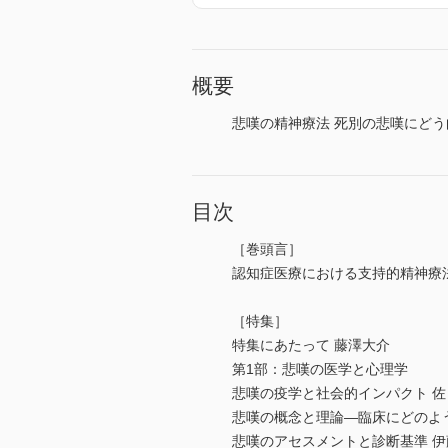
概要
悲嘆の精神療法 死別の悲嘆にど
目次
［巻頭言］
認知症医療における支持的精神療
［特集］
特集にあたって 藤澤大介
第1部：悲嘆の医学と心理学
悲嘆の疫学と社会的インパクト 
悲嘆の概念と理論―臨床にどのよ
悲嘆のアセスメントと診断基準 伊