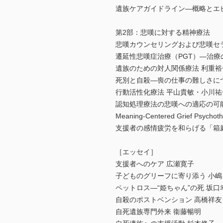
遺族ケアガイドライン―概略とエ
第2部：悲嘆に対する精神療法
悲嘆カウンセリングおよび悲嘆セ
遷延性悲嘆症治療（PGT）―治療
遺族のための対人関係療法 利重裕
死別と自殺―喪の仕事の難しさに
行動活性化療法 平山貴敏・小川
認知処理療法の悲嘆への適応の可
Meaning-Centered Grief Psyc
支援者の感情疲労を和らげる「箱
［エッセイ］
支援者へのケア 広瀬寛子
子どものグリーフに寄り添う 小嶋
ペットロス―“姫ちゃん”の死 坂口
自殺のポストベンション 高橋祥友
自死遺族専門外来 衞藤暢明