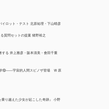
パイロット・テスト 北原祐理・下山晴彦
る質問セットの提案 猪野裕之
考する 井上雅彦・阪本清美・會田千重
学⑩――宇宙的人間スピノザ登場 Ⅶ 原
乗り越えた少女が起こした奇跡』 小野