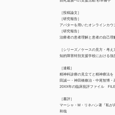
自死遺族への支援活動 杉本脩子
［投稿論文］
［研究報告］
アバターを用いたオンラインカウ
［研究報告］
治療者の患者理解と患者の自己理
［シリーズ／ケースの見方・考え方
知的障害特別支援学校における強
［連載］
精神科診療の見立てと精神療法を
田誠一・神田橋條治・中尾智博・
20XX年の臨床批評ファイル FI
［書評］
マーシャ・M・リネハン著『私が
和哉