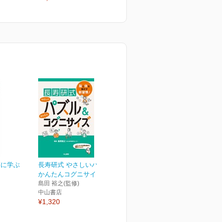
¥2,420
¥
藤に学ぶ
長寿研式 やさしいパズル＆
かんたんコグニサイズ
島田 裕之(監修)
中山書店
¥1,320