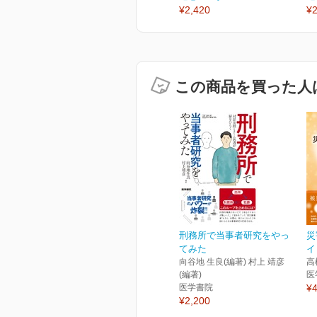
¥2,420
¥2
この商品を買った人
刑務所で当事者研究をやっ
災
てみた
イ
向谷地 生良(編著) 村上 靖彦
高
(編著)
医
医学書院
¥4
¥2,200