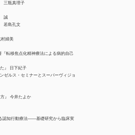
 三瓶真理子
 誠
 若島孔文
北村婦美
著『転移焦点化精神療法による病的自己
た』 日下紀子
サンゼルス・セミナーとスーパーヴィジョ
方』 今井たよか
る認知行動療法――基礎研究から臨床実