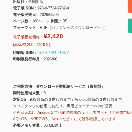
出版社
金剛出版
電子版ISBN
978-4-7724-9782-4
電子版発売日
2026/06/08
ページ数
180ページ
判型
B5
フォーマット
PDF（パソコンへのダウンロード不可）
¥2,420
電子版販売価格：
(本体¥2,200＋税10％)
印刷版ISBN
978-4-7724-2186-7
印刷版発行年月
2026/06
ご利用方法
ダウンロード型配信サービス（買切型）
同時使用端末数
3
対応OS
iOS最新の２世代前まで / Android最新の２世代前まで
※コンテンツの使用にあたり、専用ビューアisho.jpが必要
※Androidは、Android２世代前の端末のうち、国内キャリア経由で販
AQUOS、ARROWS、Nexusなど）にて動作確認しています
必要メモリ容量
36 MB以上