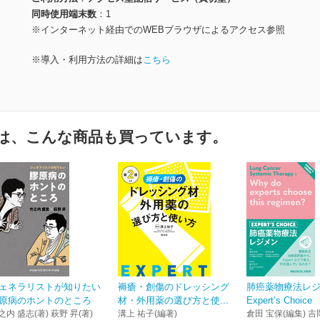
同時使用端末数
1
※インターネット経由でのWEBブラウザによるアクセス参照
※導入・利用方法の詳細は
こちら
は、こんな商品も買っています。
ェネラリストが知りたい
褥瘡・創傷のドレッシング
肺癌薬物療法レ
原病のホントのところ
材・外用薬の選び方と使...
Expert’s Choice
之内 盛志(著) 萩野 昇(著)
溝上 祐子(編著)
倉田 宝保(編集) 吉