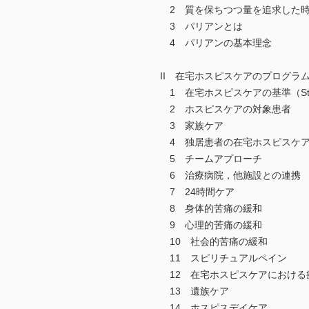
2 質を保ちつつ量を追求した時
3 パリアンとは
4 パリアンの基本理念
II 在宅ホスピスケアのプログラ
1 在宅ホスピスケアの基準（Standard
2 ホスピスケアの対象患者
3 家族ケア
4 独居患者の在宅ホスピスケ
5 チームアプローチ
6 治療病院，他施設との連携
7 24時間ケア
8 身体的苦痛の緩和
9 心理的苦痛の緩和
10 社会的苦痛の緩和
11 スピリチュアルペイン
12 在宅ホスピスケアにおける
13 遺族ケア
14 ホスピスデイケア