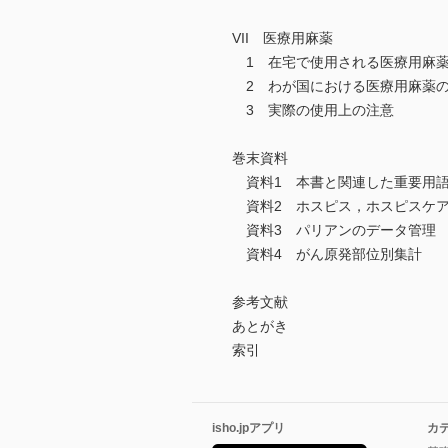
VII 医療用麻薬
1 在宅で使用される医療用麻薬
2 わが国における医療用麻薬
3 実際の使用上の注意
巻末資料
資料1 本書と関連した重要用
資料2 ホスピス，ホスピスケ
資料3 パリアンのデータ管理
資料4 がん原発部位別集計
参考文献
あとがき
索引
isho.jpアプリ
カ