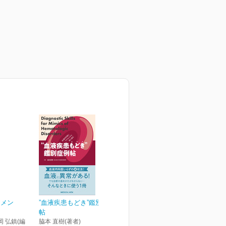
ジメン
”血液疾患もどき”鑑別症例
帖
岡 弘鎮(編
脇本 直樹(著者)