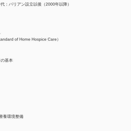
代：パリアン設立以後（2000年以降）
ム
 of Home Hospice Care）
アの基本
療養環境整備