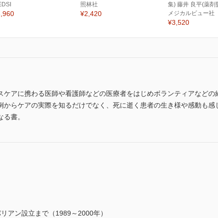
EDSI
照林社
集) 藤井 良平(薬剤
,960
¥2,420
メジカルビュー社
¥3,520
スケアに携わる医師や看護師などの医療者をはじめボランティアなどの
例からケアの実際を知るだけでなく、死に逝く患者の生き様や感動も感
なる書。
アン設立まで（1989～2000年）