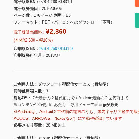
電子版ISBN
978-4-260-61831-1
電子版発売日
2016/06/06
ページ数
176ページ
判型
B5
フォーマット
PDF（パソコンへのダウンロード不可）
¥2,860
電子版販売価格：
(本体¥2,600＋税10％)
印刷版ISBN
978-4-260-01831-9
印刷版発行年月
2013/07
ご利用方法
ダウンロード型配信サービス（買切型）
同時使用端末数
3
対応OS
iOS最新の２世代前まで / Android最新の２世代前まで
※コンテンツの使用にあたり、専用ビューアisho.jpが必要
※Androidは、Android２世代前の端末のうち、国内キャリア経由で販
AQUOS、ARROWS、Nexusなど）にて動作確認しています
必要メモリ容量
28 MB以上
ご利用方法
アクセス型配信サービス（買切型）