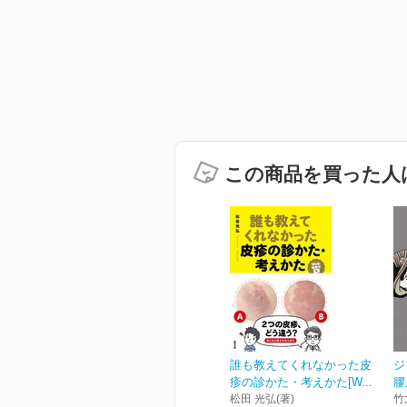
この商品を買った人
誰も教えてくれなかった皮
ジ
疹の診かた・考えかた[W...
膠
松田 光弘(著)
竹