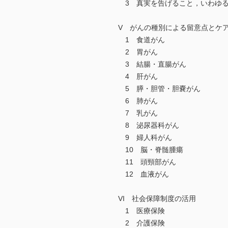
3 真実を告げること，いわゆる
V がんの種別による留意点とケ
1 食道がん
2 胃がん
3 結腸・直腸がん
4 肝がん
5 膵・胆管・胆嚢がん
6 肺がん
7 乳がん
8 泌尿器科がん
9 婦人科がん
10 脳・脊髄腫瘍
11 頭頸部がん
12 血液がん
VI 社会保障制度の活用
1 医療保険
2 介護保険