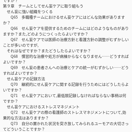
ですか？
第９章 チームとしてせん妄ケアに取り組もう
せん妄に強い組織をつくる
Q65 多職種チームにおけるせん妄ケアにはどんな効果があります
か？
Q66 せん妄ケアを提供するためのチームにはどのようなものがあり
ますか？また,どのようにつくったらよいですか？
Q67 せん妄ケアでは医師の治療方針と看護方針の調整がむずかしい
ことが多いのですが,
それはなぜですか？またどうしたらよいですか？
Q68 慣習的な治療や処方が病棟からなくなりません……どうすれば
よいですか？
Q69 せん妄の患者さんへの治療とケアの統一がむずかしい……どう
すればよいですか？
せん妄ケアの記録方法
Q70 継続的にせん妄ケアに関する記録を行うためにはどうしたらよ
いですか？
Q71 せん妄ケアにおいて,最低限記録しなければならない事柄は何
ですか？
せん妄ケアにおけるストレスマネジメント
Q72 せん妄ケアの際の看護師のストレスマネジメントについて,効
果的な方法はありますか？
Q73 自分の置かれた状況を突き放してみられるユーモアの大切さっ
てどういうことですか？