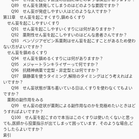
Q89 せん妄を誘発してしまうのはどのような要因ですか？
Q90 せん妄が発症しやすい人はどのような人ですか？
第11章 せん妄を起こすくすり,鎮めるくすり
せん妄を起こしやすいくすり
Q91 せん妄を起こしやすいくすりには何がありますか？
Q92 薬剤性せん妄を起こしやすいのはどんな患者さんですか？
Q93 ベンゾジアゼピン系薬剤はせん妄を起こすことがあるため使わ
ない方がよいですか？
せん妄を鎮めるくすり
Q94 せん妄を鎮めるくすりには何がありますか？
Q95 メジャートランキライザーって何ですか？
Q96 抗精神病薬で定型・非定型とは何ですか？
Q97 鎮静薬を使うタイミング,解除のタイミングはどう考えればよ
いですか？
Q98 せん妄状態が落ち着いている日は,くすりを使わなくてもよい
ですか？
薬剤の副作用をみる
Q99 せん妄の症状が薬剤による副作用なのかを見極めたいときはど
うすればよいですか？
Q100 せん妄を起こすので本当はこのくすりは使いたくないと思っ
ても,医師から投薬指示が出てしまって困っています．そのような場合,ど
うしたらよいですか？
索引