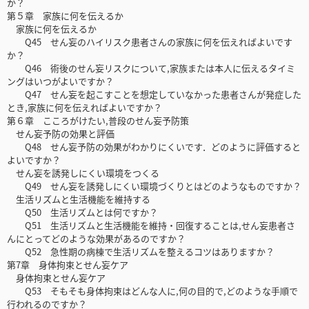
か？
第５章 家族に何を伝えるか
家族に何を伝えるか
Q45 せん妄のハイリスク患者さんの家族に何を伝えればよいです
か？
Q46 術後のせん妄リスクについて,家族または本人に伝えるタイミ
ングはいつがよいですか？
Q47 せん妄を起こすことを想定していなかった患者さんが発症した
とき,家族に何を伝えればよいですか？
第６章 こころがけたい,普段のせん妄予防策
せん妄予防の効果と評価
Q48 せん妄予防の効果がわかりにくいです．どのように評価すると
よいですか？
せん妄を誘発しにくい環境をつくる
Q49 せん妄を誘発しにくい環境づくりとはどのようなものですか？
生活リズムと生活機能を維持する
Q50 生活リズムとは何ですか？
Q51 生活リズムと生活機能を維持・回復することは,せん妄患者さ
んにとってどのような効果があるのですか？
Q52 急性期の病棟で生活リズムを整えるコツはありますか？
第7章 身体拘束とせん妄ケア
身体拘束とせん妄ケア
Q53 そもそも身体拘束はどんな人に,何の目的で,どのような手順で
行われるのですか？