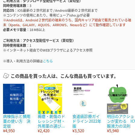
ご利用方法
ダウンロード型配信サービス（買切型）
同時使用端末数
3
対応OS
iOS最新の２世代前まで / Android最新の２世代前まで
※コンテンツの使用にあたり、専用ビューアisho.jpが必要
※Androidは、Android２世代前の端末のうち、国内キャリア経由で販売されている端
末（Xperia、GALAXY、AQUOS、ARROWS、Nexusなど）にて動作確認しています
必要メモリ容量
18 MB以上
ご利用方法
アクセス型配信サービス（買切型）
同時使用端末数
1
※インターネット経由でのWEBブラウザによるアクセス参照
※導入・利用方法の詳細は
こちら
この商品を買った人は、こんな商品も買っています。
病棟指示と頻用
褥瘡・創傷のド
食道癌診療ガイ
明日のアクショ
薬の使い方 決
レッシング材・
ドライン 2022年
ンが変わる IC
定版
外用薬の選び...
版
輸液力の法則
¥4,950
¥2,420
¥3,520
¥5,940