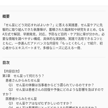
概要
「せん妄にどう対応すればよいか？」に答える実践書．せん妄ケアに先
駆的に取り組んできた執筆陣が，蓄積された臨床知や研究をまとめ，Q＆
A方式で解説．早期発見，対応，予防など目的・ケア別に章が分かれ，必
要な情報を調べやすい構成．具体的な実践例，実践で活用できるコツと
ともに，一歩進んだアドバンスな内容を「もっとくわしく」で紹介．初
心者からエキスパートまで，多様なニーズに応える一冊．
目次
【内容目次】
第1章 せん妄って何だろう？
患者さんからみたせん妄
Q1 せん妄の体験は当事者からどう語られているのですか？
Q2 せん妄は患者さんの回復や予後にどのような影響を及ぼすので
すか？
医療者からみたせん妄
Q3 せん妄ケアはなぜむずかしいのですか？
Q4 せん妄は看護師にとってどのような影響があるのですか？