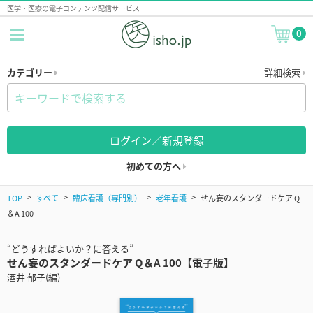
医学・医療の電子コンテンツ配信サービス
0
カテゴリー
詳細検索
ログイン／新規登録
初めての方へ
TOP
すべて
臨床看護（専門別）
老年看護
せん妄のスタンダードケア Q
＆A 100
“どうすればよいか？に答える”
せん妄のスタンダードケア Q＆A 100【電子版】
酒井 郁子(編)