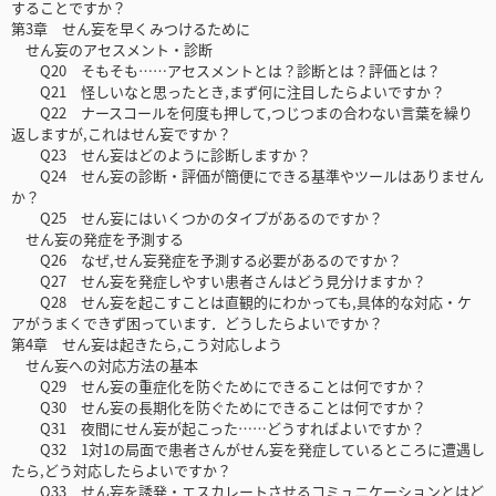
することですか？
第3章 せん妄を早くみつけるために
せん妄のアセスメント・診断
Q20 そもそも……アセスメントとは？診断とは？評価とは？
Q21 怪しいなと思ったとき,まず何に注目したらよいですか？
Q22 ナースコールを何度も押して,つじつまの合わない言葉を繰り
返しますが,これはせん妄ですか？
Q23 せん妄はどのように診断しますか？
Q24 せん妄の診断・評価が簡便にできる基準やツールはありません
か？
Q25 せん妄にはいくつかのタイプがあるのですか？
せん妄の発症を予測する
Q26 なぜ,せん妄発症を予測する必要があるのですか？
Q27 せん妄を発症しやすい患者さんはどう見分けますか？
Q28 せん妄を起こすことは直観的にわかっても,具体的な対応・ケ
アがうまくできず困っています．どうしたらよいですか？
第4章 せん妄は起きたら,こう対応しよう
せん妄への対応方法の基本
Q29 せん妄の重症化を防ぐためにできることは何ですか？
Q30 せん妄の長期化を防ぐためにできることは何ですか？
Q31 夜間にせん妄が起こった……どうすればよいですか？
Q32 1対1の局面で患者さんがせん妄を発症しているところに遭遇し
たら,どう対応したらよいですか？
Q33 せん妄を誘発・エスカレートさせるコミュニケーションとはど