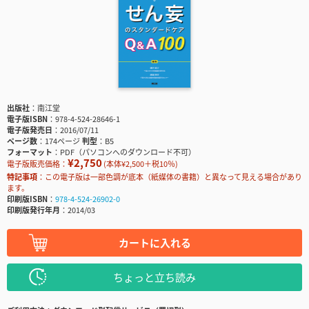
出版社
南江堂
電子版ISBN
978-4-524-28646-1
電子版発売日
2016/07/11
ページ数
174ページ
判型
B5
フォーマット
PDF（パソコンへのダウンロード不可）
¥2,750
電子版販売価格：
(本体¥2,500＋税10％)
特記事項
この電子版は一部色調が底本（紙媒体の書籍）と異なって見える場合があり
ます。
印刷版ISBN
978-4-524-26902-0
印刷版発行年月
2014/03
カートに入れる
ちょっと立ち読み