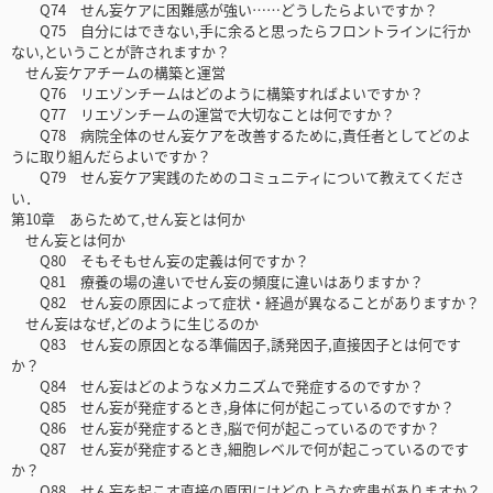
Q74 せん妄ケアに困難感が強い……どうしたらよいですか？
Q75 自分にはできない,手に余ると思ったらフロントラインに行か
ない,ということが許されますか？
せん妄ケアチームの構築と運営
Q76 リエゾンチームはどのように構築すればよいですか？
Q77 リエゾンチームの運営で大切なことは何ですか？
Q78 病院全体のせん妄ケアを改善するために,責任者としてどのよ
うに取り組んだらよいですか？
Q79 せん妄ケア実践のためのコミュニティについて教えてくださ
い．
第10章 あらためて,せん妄とは何か
せん妄とは何か
Q80 そもそもせん妄の定義は何ですか？
Q81 療養の場の違いでせん妄の頻度に違いはありますか？
Q82 せん妄の原因によって症状・経過が異なることがありますか？
せん妄はなぜ,どのように生じるのか
Q83 せん妄の原因となる準備因子,誘発因子,直接因子とは何です
か？
Q84 せん妄はどのようなメカニズムで発症するのですか？
Q85 せん妄が発症するとき,身体に何が起こっているのですか？
Q86 せん妄が発症するとき,脳で何が起こっているのですか？
Q87 せん妄が発症するとき,細胞レベルで何が起こっているのです
か？
Q88 せん妄を起こす直接の原因にはどのような疾患がありますか？