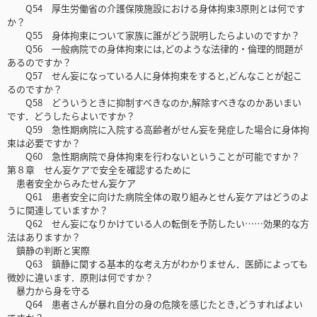
Q54 厚生労働省の介護保険施設における身体拘束3原則とは何です
か？
Q55 身体拘束について家族に誰がどう説明したらよいのですか？
Q56 一般病院での身体拘束には,どのような法律的・倫理的問題が
あるのですか？
Q57 せん妄になっている人に身体拘束をすると,どんなことが起こ
るのですか？
Q58 どういうときに抑制すべきなのか,解除すべきなのかあいまい
です．どうしたらよいですか？
Q59 急性期病院に入院する高齢者がせん妄を発症した場合に身体拘
束は必要ですか？
Q60 急性期病院で身体拘束を行わないということが可能ですか？
第８章 せん妄ケアで安全を確認するために
患者安全からみたせん妄ケア
Q61 患者安全に向けた病院全体の取り組みとせん妄ケアはどうのよ
うに関連していますか？
Q62 せん妄になりかけている人の転倒を予防したい……効果的な方
法はありますか？
鎮静の判断と実際
Q63 鎮静に関する基本的な考え方がわかりません．医師によっても
微妙に違います．原則は何ですか？
暴力から身を守る
Q64 患者さんが暴れ自分の身の危険を感じたとき,どうすればよい