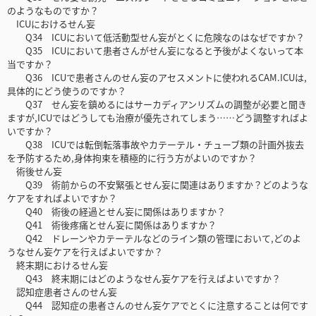
のようなものですか？
ICUにおけるせん妄
Q34 ICUにおいて低活動型せん妄がとくに危険なのはなぜですか？
Q35 ICUにおいて患者さんがせん妄になると予後がよくないって本
当ですか？
Q36 ICUで患者さんのせん妄のアセスメントに使われるCAM.ICUは,
具体的にどう使うのですか？
Q37 せん妄を鎮めるにはサーカディアンリズムの調整が必要と聞き
ますが,ICUではどうしても治療が優先されてしまう……どう調整すればよ
いですか？
Q38 ICUでは転倒転落事故やカテーテル・チューブ類の計画外抜去
を予防するため,身体拘束を積極的に行う方がよいのですか？
術後せん妄
Q39 術前からの不安緊張とせん妄に関連はありますか？どのような
ケアをすればよいですか？
Q40 術後の経過とせん妄に関係はありますか？
Q41 術後疼痛とせん妄に関係はありますか？
Q42 ドレーンやカテーテルなどのライン類の管理において,どのよ
うなせん妄ケアを行えばよいですか？
終末期におけるせん妄
Q43 終末期にはどのようなせん妄ケアを行えばよいですか？
認知症患者さんのせん妄
Q44 認知症の患者さんのせん妄ケアでとくに注意することは何です