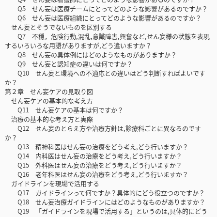
Q5 せん妄は医療チームにとってどのような影響があるのですか？
Q6 せん妄は医療組織にとってどのような影響があるのですか？
せん妄とそうでないものを区別する
Q7 不穏，危険行動,混乱,意識障害,興奮など,せん妄様の状態を表現
するいろいろな用語がありますが,どう違いますか？
Q8 せん妄の具体例にはどのようなものがありますか？
Q9 せん妄と認知症の違いは何ですか？
Q10 せん妄と環境への不適応との違いはどう判断すればよいです
か？
第２章 せん妄ケアの見取り図
せん妄ケアの基本的な考え方
Q11 せん妄ケアの基本は何ですか？
治療の基本的な考え方と実際
Q12 せん妄のとらえ方や治療方針は,診療科ごとに異なるのです
か？
Q13 精神科医はせん妄の治療をどう考え,どう行いますか？
Q14 内科医はせん妄の治療をどう考え,どう行いますか？
Q15 外科医はせん妄の治療をどう考え,どう行いますか？
Q16 老年科医はせん妄の治療をどう考え,どう行いますか？
ガイドラインを現場で活用する
Q17 ガイドラインって何ですか？具体的にどう役立つのですか？
Q18 せん妄治療ガイドラインにはどのようなものがありますか？
Q19 「ガイドラインを現場で活用する」というのは,具体的にどう