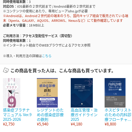
同時使用端末数
3
対応OS
iOS最新の２世代前まで / Android最新の２世代前まで
※コンテンツの使用にあたり、専用ビューアisho.jpが必要
※Androidは、Android２世代前の端末のうち、国内キャリア経由で販売されている端
末（Xperia、GALAXY、AQUOS、ARROWS、Nexusなど）にて動作確認しています
必要メモリ容量
18 MB以上
ご利用方法
アクセス型配信サービス（買切型）
同時使用端末数
1
※インターネット経由でのWEBブラウザによるアクセス参照
※導入・利用方法の詳細は
こちら
この商品を買った人は、こんな商品も買っています。
感染症プラチナ
レジデントのた
高血圧管理・治
ホスピタリスト
マニュアル Ver.9
めの感染症診療
療ガイドライン
のための内科診
2025-2026
の鉄則
2025
療フローチャ...
¥2,750
¥5,940
¥4,180
¥8,800