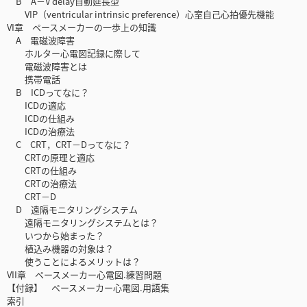
B A－V delay自動延長型
VIP（ventricular intrinsic preference）心室自己心拍優先機能
VI章 ペースメーカーの一歩上の知識
A 電磁波障害
ホルター心電図記録に際して
電磁波障害とは
携帯電話
B ICDってなに？
ICDの適応
ICDの仕組み
ICDの治療法
C CRT，CRT－Dってなに？
CRTの原理と適応
CRTの仕組み
CRTの治療法
CRT－D
D 遠隔モニタリングシステム
遠隔モニタリングシステムとは？
いつから始まった？
植込み機器の対象は？
使うことによるメリットは？
VII章 ペースメーカー心電図.練習問題
【付録】 ペースメーカー心電図.用語集
索引