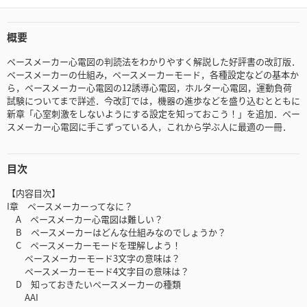
概要
ペースメーカー心電図の判読法をわかりやすく解説した好評書の改訂版．
ペースメーカーの仕組み，ペースメーカーモード，各種設定などの基本か
ら，ペースメーカー心電図の12誘導心電図，ホルター心電図，運動負荷
試験についてまで詳述．今改訂では，機器の進歩などを盛り込むとともに
新章「心室刺激をしないようにする設定を知っておこう！」を追加．ペー
スメーカー心電図に手こずっている人，これから学ぶ人に最適の一冊．
目次
【内容目次】
I章 ペースメーカーってなに？
A ペースメーカー心電図は難しい？
B ペースメーカーはどんな仕組みなのでしょうか？
C ペースメーカーモードを理解しよう！
ペースメーカーモード3文字の意味は？
ペースメーカーモード4文字目の意味は？
D 知っておきたいペースメーカーの種類
AAI