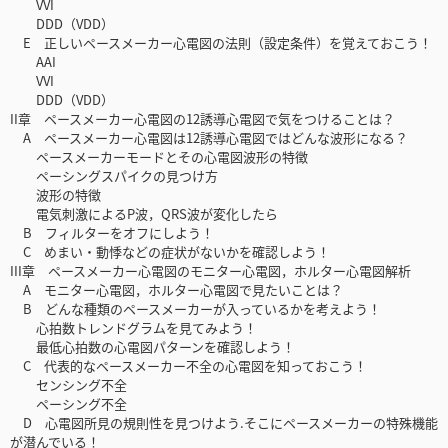
VVI
DDD（VDD）
E 正しいペースメーカー心電図の法則（設定条件）を覚えておこう！
AAI
VVI
DDD（VDD）
II章 ペースメーカー心電図の12誘導心電図で気をつけることは？
A ペースメーカー心電図は12誘導心電図ではどんな波形になる？
ペースメーカーモードとその心電図波形の特徴
ペーシングスパイクの見つけ方
波形の特徴
電気刺激によるP波，QRS波が変化したら
B フィルターをオフにしよう！
C めまい・動悸などの症状がないかを確認しよう！
III章 ペースメーカー心電図のモニター心電図，ホルター心電図解析
A モニター心電図，ホルター心電図で見たいことは？
B どんな種類のペースメーカーが入っているかを考えよう！
心拍数トレンドグラムを見てみよう！
最低心拍数の心電図パターンを確認しよう！
C 代表的なペースメーカー不全の心電図を知っておこう！
センシング不全
ペーシング不全
D 心電図所見の規則性を見つけよう.そこにペースメーカーの特殊機能
が潜んでいる！