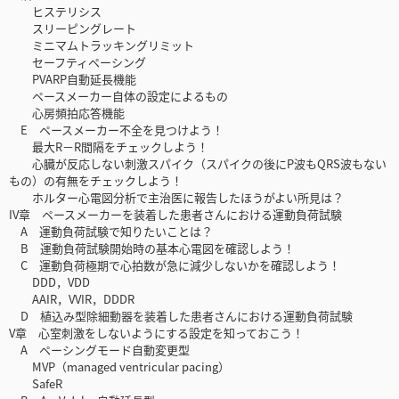
ヒステリシス
スリーピングレート
ミニマムトラッキングリミット
セーフティペーシング
PVARP自動延長機能
ペースメーカー自体の設定によるもの
心房頻拍応答機能
E ペースメーカー不全を見つけよう！
最大R－R間隔をチェックしよう！
心臓が反応しない刺激スパイク（スパイクの後にP波もQRS波もない
もの）の有無をチェックしよう！
ホルター心電図分析で主治医に報告したほうがよい所見は？
IV章 ペースメーカーを装着した患者さんにおける運動負荷試験
A 運動負荷試験で知りたいことは？
B 運動負荷試験開始時の基本心電図を確認しよう！
C 運動負荷極期で心拍数が急に減少しないかを確認しよう！
DDD，VDD
AAIR，VVIR，DDDR
D 植込み型除細動器を装着した患者さんにおける運動負荷試験
V章 心室刺激をしないようにする設定を知っておこう！
A ペーシングモード自動変更型
MVP（managed ventricular pacing）
SafeR