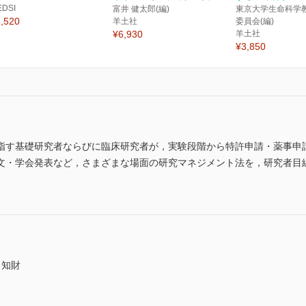
EDSI
富井 健太郎(編)
東京大学生命科学
,520
羊土社
委員会(編)
¥6,930
羊土社
¥3,850
指す基礎研究者ならびに臨床研究者が，実験段階から特許申請・薬事申
文・学会発表など，さまざまな場面の研究マネジメント法を，研究者目
と知財