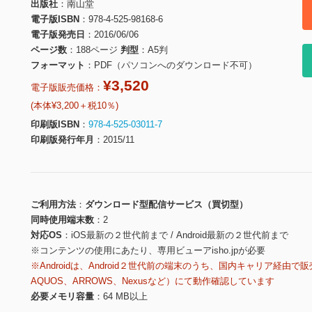
出版社
南山堂
電子版ISBN
978-4-525-98168-6
電子版発売日
2016/06/06
ページ数
188ページ
判型
A5判
フォーマット
PDF（パソコンへのダウンロード不可）
¥3,520
電子版販売価格：
(本体¥3,200＋税10％)
印刷版ISBN
978-4-525-03011-7
印刷版発行年月
2015/11
ご利用方法
ダウンロード型配信サービス（買切型）
同時使用端末数
2
対応OS
iOS最新の２世代前まで / Android最新の２世代前まで
※コンテンツの使用にあたり、専用ビューアisho.jpが必要
※Androidは、Android２世代前の端末のうち、国内キャリア経由で販
AQUOS、ARROWS、Nexusなど）にて動作確認しています
必要メモリ容量
64 MB以上