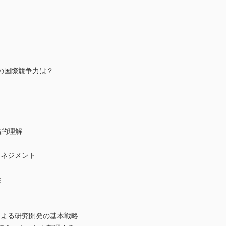
？
の国際競争力は？
結的理解
マネジメント
柱
による研究開発の基本戦略