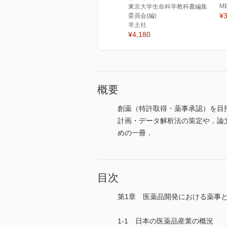
M
東京大学生命科学教科書編集
¥3
委員会(編)
羊土社
¥4,180
概要
創薬（特許取得・薬事承認）を目
計画・データ解析法の策定や，論
めの一冊．
目次
第1章 医薬品開発における薬事
1-1 日本の医薬品産業の概況