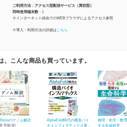
ご利用方法
アクセス型配信サービス（買切型）
同時使用端末数
1
※インターネット経由でのWEBブラウザによるアクセス参照
※導入・利用方法の詳細は
こちら
は、こんな商品も買っています。
r.Bonoのゲノム解読
AlphaFold時代の構造バイ
物理・化学・数
農 秀雅(著)
オインフォマティクス実...
する生命科学