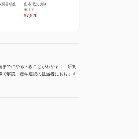
教科書編集
山本 敦史(編)
羊土社
¥7,920
請までにやるべきことがわかる！ 研究
線で解説．産学連携の担当者にもおすす