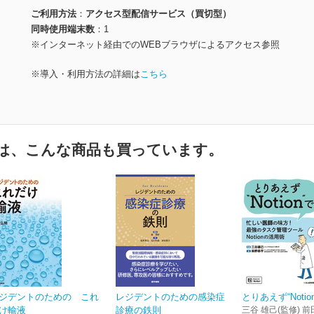
ご利用方法
アクセス型配信サービス（買切型）
同時使用端末数
1
※インターネット経由でのWEBブラウザによるアクセス参照
※導入・利用方法の詳細は
こちら
は、こんな商品も買っています。
ジデントのための これ
レジデントのための感染症
とりあえず“Notio
け輸液
診療の鉄則
三谷 雄己(監修) 前