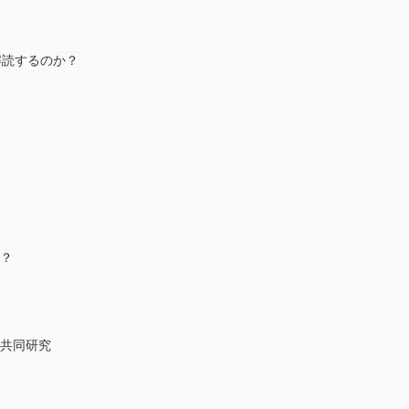
解読するのか？
か？
明
ス共同研究