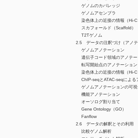
ゲノムのカバレッジ
ゲノムアセンブラ
染色体上の近接の情報（Hi-C
スカフォールド（Scaffold）
T2Tゲノム
2.5 データの注釈づけ（アノ
ゲノムアノテーション
遺伝子コード領域のアノテー
転写開始点のアノテーション
染色体上の近接の情報（Hi-C
ChIP-seqとATAC-seqに
ゲノムアノテーションの可視
機能アノテーション
オーソログ割り当て
Gene Ontology（GO）
Fanflow
2.6 データの解釈とその利用
比較ゲノム解析