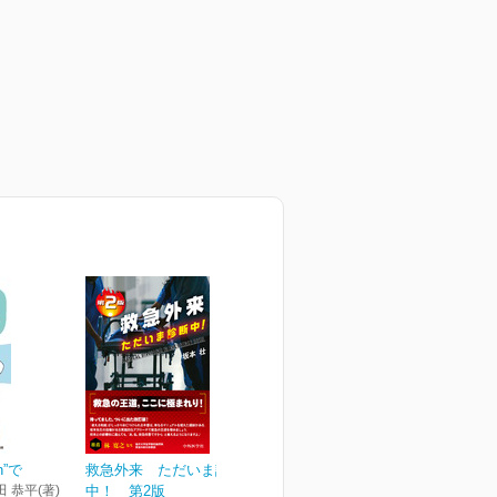
n”で
救急外来 ただいま診断
田 恭平(著)
中！ 第2版