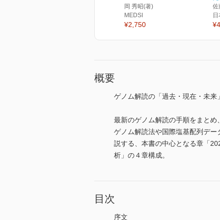
岡 秀昭(著)
佐
MEDSI
日
¥2,750
¥4
概要
ゲノム解読の「過去・現在・未来
最新のゲノム解読の手順をまとめ
ゲノム解読法や国際塩基配列デー
説する、本書の中心となる章「2
析」の４章構成。
目次
序文