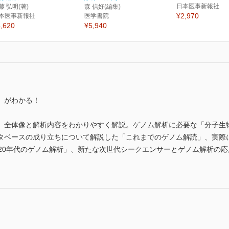
日本医事新報社
藤 弘明(著)
森 信好(編集)
¥2,970
本医事新報社
医学書院
,620
¥5,940
」がわかる！
、全体像と解析内容をわかりやすく解説。ゲノム解析に必要な「分子生
タベースの成り立ちについて解説した「これまでのゲノム解読」、実際
020年代のゲノム解析」、新たな次世代シークエンサーとゲノム解析の