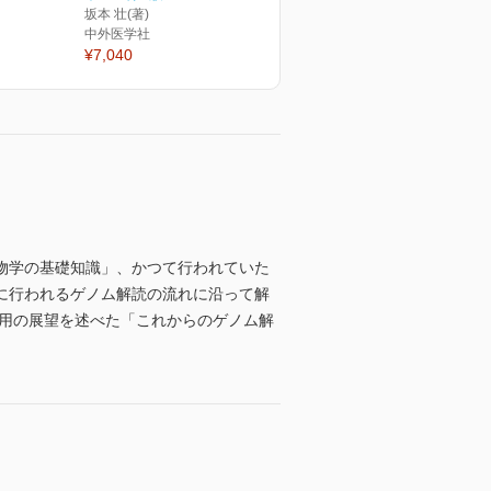
坂本 壮(著)
中外医学社
¥7,040
物学の基礎知識」、かつて行われていた
に行われるゲノム解読の流れに沿って解
応用の展望を述べた「これからのゲノム解