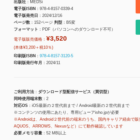
出版社
MEDSi
電子版ISBN
978-4-8157-0339-4
電子版発売日
2024/12/16
ページ数
152ページ
判型
B5変
フォーマット
PDF（パソコンへのダウンロード不可）
¥3,520
電子版販売価格：
(本体¥3,200＋税10％)
印刷版ISBN
978-4-8157-3120-5
印刷版発行年月
2024/11
ご利用方法
ダウンロード型配信サービス（買切型）
同時使用端末数
2
対応OS
iOS最新の２世代前まで / Android最新の２世代前まで
※コンテンツの使用にあたり、専用ビューアisho.jpが必要
※Androidは、Android２世代前の端末のうち、国内キャリア経由で販
AQUOS、ARROWS、Nexusなど）にて動作確認しています
必要メモリ容量
52 MB以上