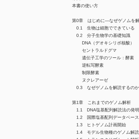
本書の使い方
第0章 はじめに―なぜゲノムを
0.1 生物は細胞でできている
0.2 分子生物学の基礎知識
DNA（デオキシリボ核酸）
セントラルドグマ
遺伝子工学のツール：酵素
逆転写酵素
制限酵素
ヌクレアーゼ
0.3 なぜゲノムを解読するの
第1章 これまでのゲノム解析
1.1 DNA塩基配列解読法の発
1.2 国際塩基配列データベー
1.3 ヒトゲノム計画開始
1.4 モデル生物種のゲノム解読