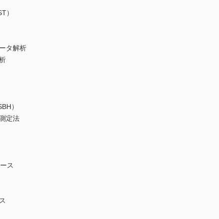
ST）
）
ータ解析
析
（SBH）
測定法
ベース
ス