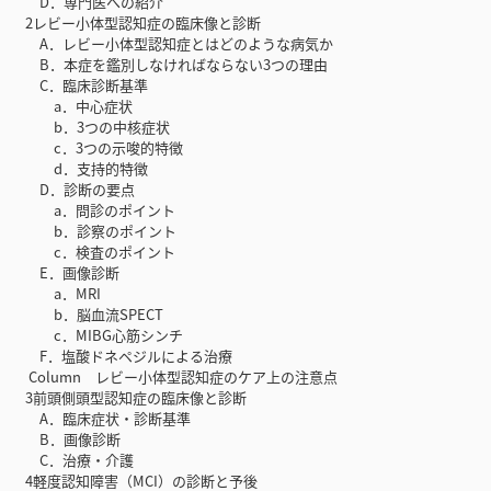
D．専門医への紹介
2レビー小体型認知症の臨床像と診断
A．レビー小体型認知症とはどのような病気か
B．本症を鑑別しなければならない3つの理由
C．臨床診断基準
a．中心症状
b．3つの中核症状
c．3つの示唆的特徴
d．支持的特徴
D．診断の要点
a．問診のポイント
b．診察のポイント
c．検査のポイント
E．画像診断
a．MRI
b．脳血流SPECT
c．MIBG心筋シンチ
F．塩酸ドネペジルによる治療
Column レビー小体型認知症のケア上の注意点
3前頭側頭型認知症の臨床像と診断
A．臨床症状・診断基準
B．画像診断
C．治療・介護
4軽度認知障害（MCI）の診断と予後