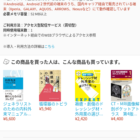
※Androidは、Android２世代前の端末のうち、国内キャリア経由で販売されている端
末（Xperia、GALAXY、AQUOS、ARROWS、Nexusなど）にて動作確認しています
必要メモリ容量
52 MB以上
ご利用方法
アクセス型配信サービス（買切型）
同時使用端末数
1
※インターネット経由でのWEBブラウザによるアクセス参照
※導入・利用方法の詳細は
こちら
この商品を買った人は、こんな商品も買っています。
ジェネラリスト
循環器のトビラ
褥瘡・創傷のド
CT・MRI画像解
のための内科外
¥5,940
レッシング材・
剖ポケットアト
来マニュアル...
外用薬の選び...
ラス 第4版...
¥6,600
¥2,420
¥4,400