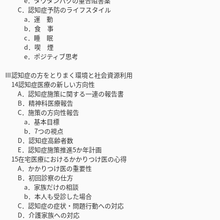
e．タウタンパクの重合阻害薬
C．認知症予防のライフスタイル
a．運 動
b．食 事
c．睡 眠
d．喫 煙
e．ポジティブ思考
Ⅲ認知症の方をとりまく環境と社会資源利用
14認知症医療の新しい方向性
A．認知症施策に関する一連の報告書
B．精神科医療報告
C．施策の方向性報告
a．基本目標
b．7つの視点
D．認知症高齢者数
E．認知症施策推進5か年計画
15在宅医療におけるかかりつけ医の心得
A．かかりつけ医の重要性
B．初回診察の仕方
a．家族だけの相談
b．本人も受診した場合
C．認知症の症状・問題行動への対応
D．介護家族への対応