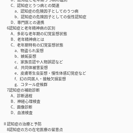
C．認知症とうつ病との関連
a．認知症の危険因子としてのうつ病
b．認知症の危険因子としての仮性認知症
D．専門医との連携
6認知症と老年精神病の区別
A．多彩な老年期の幻覚妄想状態
B．老年精神病とは
C．老年期特有の幻覚妄想状態
a．物盗られ妄想
b．嫉妬妄想
c．家族否認や人物誤認など
d．共同体被害妄想
e．皮膚寄生虫妄想・慢性体感幻覚症など
f．幻の同居人・接触欠損妄想
g．コタール症候群
7認知症の補助診断
A．診断過程
B．神経心理検査
C．画像診断
D．血液検査
Ⅱ認知症の治療と予防
8認知症の方の在宅医療の留意点