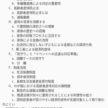
b．多職種連携による対応の重要性
C．高齢者虐待防止法
a．高齢者虐待防止法とは
b．通報義務
D．虐待の背景を洞察する
a．介護問題の深刻さへの理解
b．家族の歴史への認識
c．家族の回復プロセスに注目する
d．家族による金銭の流用
e．社会的に自立しない子どもによる金銭などの請求行為
f．第三者による経済的虐待
E．「見守り」と「イベントへの迅速な対応準備」
a．困難ケースの見守り
b．分 離
F．制度活用
a．生活保護制度
b．成年後見制度
c．長期生活支援資金貸付制度
G．わが国における高齢者虐待対応の諸問題
a．緊急的な通報は困難な現状
b．関連法規が別々に運用されることによる利便性の低さ
c．認知症患者が受けやすい経済的虐待が支援対象として取り扱わ
れにくい