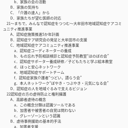
b．家族の会の活動
B．家族の気持ち
C．「介護の達人」から
D．家族たちが望む医師の対応
21〜まちで，みんなで認知症をつつむ〜大牟田市地域認知症ケアコミ
ュニティ推進事業
A．認知症施策推進5か年計画
B．認知症ケア研究会の発足と大牟田市の支援
C．地域認知症ケアコミュニティ推進事業
a．認知症コーディネーターの養成
b．もの忘れ予防相談検診と認知症予防教室“ほのぼの会”
c．認知症サポーター養成研修／子どもたちと学ぶ絵本教室
d．ほっと安心ネットワーク
e．地域認知症サポートチーム
f．認知症家族介護者“つどい，語らう会”
g．本人ネットワーク“ぼやき・つぶやき・元気になる会”
D．認知症の人を地域ぐるみで支えるビジョン
22認知症の方の虐待防止と権利擁護
A．高齢者虐待の概念
a．この概念分類は認識ツールである
b．加害者や被害者の自覚は問わない
c．グレーゾーンという認識
B．虐待事例援助の基本的手法
a．加害者支援