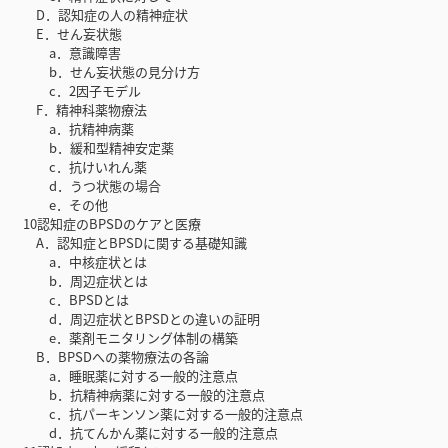
D．認知症の人の精神症状
E．せん妄状態
a．意識障害
b．せん妄状態の見分け方
c．2因子モデル
F．精神科薬物療法
a．抗精神病薬
b．緩和型精神安定薬
c．抗けいれん薬
d．うつ状態の場合
e．その他
10認知症のBPSDのケアと医療
A．認知症とBPSDに関する基礎知識
a．中核症状とは
b．周辺症状とは
c．BPSDとは
d．周辺症状とBPSDとの違いの証明
e．薬剤モニタリング体制の構築
B．BPSDへの薬物療法の各論
a．睡眠薬に対する一般的注意点
b．抗精神病薬に対する一般的注意点
c．抗パーキンソン薬に対する一般的注意点
d．抗てんかん薬に対する一般的注意点