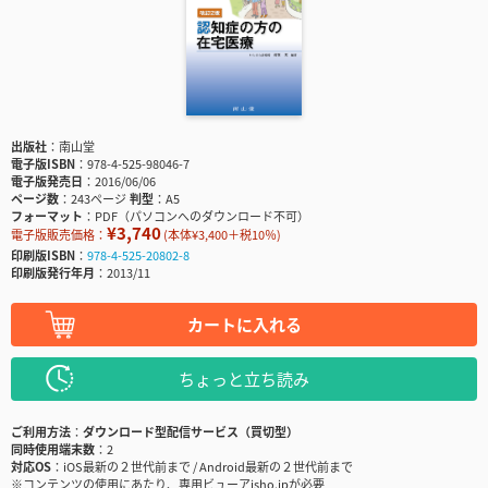
出版社
南山堂
電子版ISBN
978-4-525-98046-7
電子版発売日
2016/06/06
ページ数
243ページ
判型
A5
フォーマット
PDF（パソコンへのダウンロード不可）
¥3,740
電子版販売価格：
(本体¥3,400＋税10％)
印刷版ISBN
978-4-525-20802-8
印刷版発行年月
2013/11
カートに入れる
ちょっと立ち読み
ご利用方法
ダウンロード型配信サービス（買切型）
同時使用端末数
2
対応OS
iOS最新の２世代前まで / Android最新の２世代前まで
※コンテンツの使用にあたり、専用ビューアisho.jpが必要