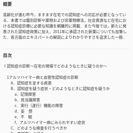
概要
高齢化が進む昨今，ますます在宅での認知症への対応が必要となってい
る．本書では鑑別診断や薬物および非薬物療法，社会資源など在宅にお
ける認知症診療に必要な知識を網羅的に掲載．また今版では，新たに発
表された認知症政策に加え，2011年に承認された新薬についても加筆し
た．各方面のエキスパートの解説によりわかりやすさを追求した一冊．
目次
Ⅰ認知症の診断〜在宅の現場でどのようなときに疑うのか〜
1アルツハイマー病と血管性認知症の診断
A．認知症を呈する疾患
B．認知症を疑う症状・どのようなときに認知症を疑うか
a．記憶障害
b．見当識障害
c．実行（遂行）機能の障害
d．妄 想
e．不 眠
f．アルツハイマー病にみられやすい症状
C．どのような検査を行うべきか