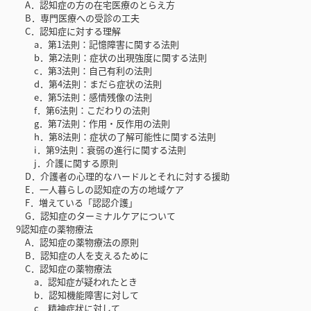
A．認知症の方の在宅医療のとらえ方
B．専門医療への受診の工夫
C．認知症に対する理解
a．第1法則：記憶障害に関する法則
b．第2法則：症状の出現強度に関する法則
c．第3法則：自己有利の法則
d．第4法則：まだら症状の法則
e．第5法則：感情残像の法則
f．第6法則：こだわりの法則
g．第7法則：作用・反作用の法則
h．第8法則：症状の了解可能性に関する法則
i．第9法則：衰弱の進行に関する法則
j．介護に関する原則
D．介護者の心理的なハードルとそれに対する援助
E．一人暮らしの認知症の方の地域ケア
F．増えている「認認介護」
G．認知症のターミナルケアについて
9認知症の薬物療法
A．認知症の薬物療法の原則
B．認知症の人を支えるために
C．認知症の薬物療法
a．認知症が疑われたとき
b．認知機能障害に対して
c．精神症状に対して