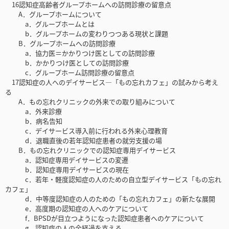
16認知症高齢者グループホームへの訪問診療の留意点
A．グループホームについて
a．グループホームとは
b．グループホームの変わりつつある現状と課題
B．グループホームへの訪問診療
a．協力医＝かかりつけ医としての訪問診療
b．かかりつけ医としての訪問診療
c．グループホーム訪問診療の留意点
17認知症の人へのデイサービス—「もの忘れカフェ」の試みから考え
る
A．もの忘れクリニックの外来での取り組みについて
a．外来診療
b．病名告知
c．デイサービス導入前に行われる外来心理教育
d．退職直後の若年認知症患者の就労支援の場
B．もの忘れクリニックでの認知症専用デイサービス
a．認知症専用デイサービスの変遷
b．認知症専用デイサービスの現在
c．若年・軽度認知症の人のための自立型デイサービス「もの忘れ
カフェ」
d．中等度認知症の人のための「もの忘れカフェ」の新たな展開
e．高度期の認知症の人へのケアについて
f．BPSDが目立つようになった認知症患者へのケアについて
g．認知症の人の全経過を支える