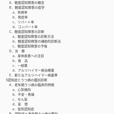
A．軽度認知障害の概念
B．軽度認知障害の疫学
a．有病率
b．発症率
c．リバート率
d．コンバート率
C．軽度認知障害の診断
a．軽度認知障害の診断方法
b．軽度認知障害の補助的診断法
c．軽度認知障害の予後
D．治 療
a．身体疾患への注目
b．食 品
c．一般薬
d．アルツハイマー病治療薬
E．新たなアルツハイマー病基準
5認知症とうつ病の鑑別診断
A．老年期うつ病の臨床的特徴
a．心気傾向
b．不安・焦燥
c．せん妄
d．妄 想
e．仮性認知症
B．認知症と老年期うつ病の鑑別