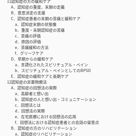
11認知症の方の緩和ケア
A．認知症の重度，末期の定義
B．意思決定の支援
C．認知症患者の末期の苦痛と緩和ケア
a．認知症末期の状態像
b．重度・末期認知症の苦痛
c．苦痛の評価
d．原因の評価
e．苦痛緩和の方法
f．グリーフケア
D．早期からの緩和ケア
a．言語化されたスピリチュアル・ペイン
b．スピリチュアル・ペインとしてのBPSD
E．認知症の緩和ケアと長期ケア
12認知症の非薬物療法
A．認知症の回想法の実際
a．高齢者と想い出
b．認知症の人と想い出・コミュニケーション
c．回想法とは
d．回想法の実際
e．在宅医療における回想法の応用
f．回想法における認知症患者との会話の留意点
B．認知症の方のリハビリテーション
a．認知症のリハビリテーション