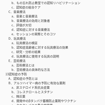
b．もの忘れ防止教室での認知リハビリテーション
c．認知症の総合ケア
C．音楽療法
a．音楽と音楽療法
b．音楽療法の効用と対象者
c．評価が大切
d．認知症に対する音楽療法
e．セッションの実際とそのコツ
D．玩具療法
a．玩具療法の検証
b．認知症高齢者に対する玩具療法の効果
c．研究・分析の結果
d．玩具療法に使用する玩具の説明
E．芸術療法
a．芸術療法とは
b．芸術療法の具体的な方法
13認知症の予防
A．認知症の予防とは
B．アルツハイマー病の予防に有効な薬剤
a．非ステロイド系抗炎症薬
b．コレステロールとスタチン
c．降圧薬
d．開発中のβタンパク蓄積防止薬剤やワクチン