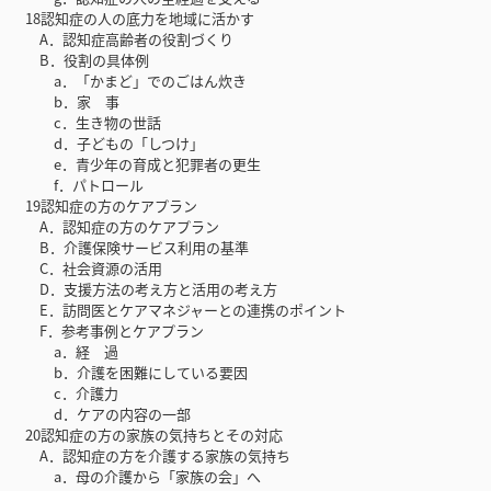
18認知症の人の底力を地域に活かす
A．認知症高齢者の役割づくり
B．役割の具体例
a．「かまど」でのごはん炊き
b．家 事
c．生き物の世話
d．子どもの「しつけ」
e．青少年の育成と犯罪者の更生
f．パトロール
19認知症の方のケアプラン
A．認知症の方のケアプラン
B．介護保険サービス利用の基準
C．社会資源の活用
D．支援方法の考え方と活用の考え方
E．訪問医とケアマネジャーとの連携のポイント
F．参考事例とケアプラン
a．経 過
b．介護を困難にしている要因
c．介護力
d．ケアの内容の一部
20認知症の方の家族の気持ちとその対応
A．認知症の方を介護する家族の気持ち
a．母の介護から「家族の会」へ