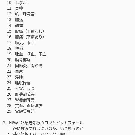
10 しびれ
11 失神
12 咳、呼吸苦
13 胸痛
14 動悸
15 腹痛（下痢なし）
16 腹痛（下痢あり）
17 嘔気、嘔吐
18 便秘
19 吐血、喀血、下血
20 腰背部痛
21 関節炎、関節痛
22 血尿
23 浮腫
24 睡眠障害
25 不安、うつ
26 肝機能障害
27 腎機能障害
28 貧血、血球減少
29 電解質異常
2 HIV/AIDS患者診療のコツとピットフォール
1 誰に検査すればよいのか、いつ疑うのか
2 検査陽性！パニックになる前に