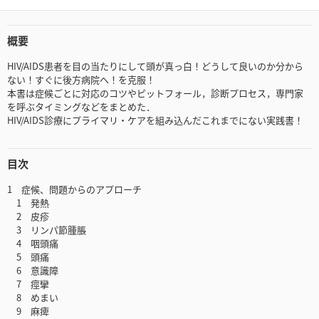
概要
HIV/AIDS患者を目の当たりにして頭が真っ白！どうして良いのか分から
ない！すぐに後方病院へ！を克服！
本書は症候ごとに対応のコツやピットフォール，診断プロセス，専門家
を呼ぶタイミングなどをまとめた．
HIV/AIDS診療にプライマリ・ケアを組み込んだこれまでにない実践書！
目次
1 症候、問題からのアプローチ
1 発熱
2 皮疹
3 リンパ節腫脹
4 咽頭痛
5 頭痛
6 意識障
7 痙攣
8 めまい
9 麻痺