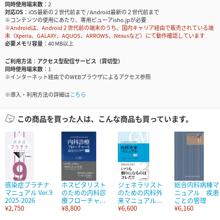
同時使用端末数
2
対応OS
iOS最新の２世代前まで / Android最新の２世代前まで
※コンテンツの使用にあたり、専用ビューアisho.jpが必要
※Androidは、Android２世代前の端末のうち、国内キャリア経由で販売されている端
末（Xperia、GALAXY、AQUOS、ARROWS、Nexusなど）にて動作確認しています
必要メモリ容量
40 MB以上
ご利用方法
アクセス型配信サービス（買切型）
同時使用端末数
1
※インターネット経由でのWEBブラウザによるアクセス参照
※導入・利用方法の詳細は
こちら
この商品を買った人は、こんな商品も買っています。
感染症プラチナ
ホスピタリスト
ジェネラリスト
総合内科病棟マ
マニュアル Ver.9
のための内科診
のための内科外
ニュアル 疾患
2025-2026
療フローチャ...
来マニュアル...
ごとの管理
¥2,750
¥8,800
¥6,600
¥6,160