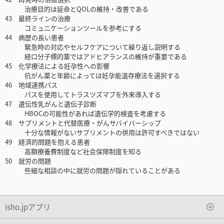
治療目的は延命とQOLの維持・改善である
43 最終ラインの治療
コミュニケーションツールを参考にする
44 病歴の長い患者
緊急時の対応やセルフケアについて繰り返し説明する
経口分子標的薬ではアドヒアランスの維持が重要である
45 化学療法による妊孕性への影響
抗がん薬と年齢によっては妊孕能温存療法を選択する
46 地域連携パス
パスを使用してトラスツズマブを外来導入する
47 遺伝性乳がんと遺伝子診断
HBOCの可能性があれば遺伝学的検査を考慮する
48 サプリメントと代替医療・がんサバイバーシップ
十分な情報がないサプリメントの併用は許可すべきではない
49 経済的問題を抱える患者
高額療養費制度など社会保障制度を知る
50 就労の問題
些細な相談の中に就労の問題が隠れていることがある
isho.jpアプリ