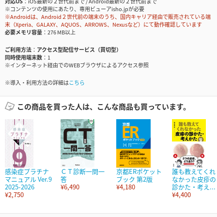
対応OS
iOS最新の２世代前まで / Android最新の２世代前まで
※コンテンツの使用にあたり、専用ビューアisho.jpが必要
※Androidは、Android２世代前の端末のうち、国内キャリア経由で販売されている端
末（Xperia、GALAXY、AQUOS、ARROWS、Nexusなど）にて動作確認しています
必要メモリ容量
276 MB以上
ご利用方法
アクセス型配信サービス（買切型）
同時使用端末数
1
※インターネット経由でのWEBブラウザによるアクセス参照
※導入・利用方法の詳細は
こちら
この商品を買った人は、こんな商品も買っています。
感染症プラチナ
ＣＴ診断一問一
京都ERポケット
誰も教えてくれ
マニュアル Ver.9
答
ブック 第2版
なかった皮疹の
2025-2026
¥6,490
¥4,180
診かた・考え...
¥2,750
¥4,400