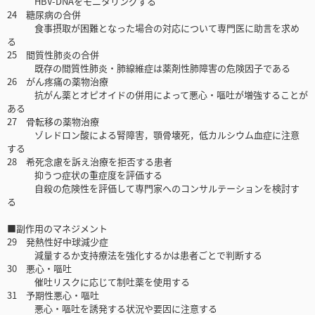
HBV-DNAをモニタリングする
24 糖尿病の合併
食事摂取が困難となった場合の対応について専門医に助言を求め
る
25 間質性肺炎の合併
既存の間質性肺炎・肺線維症は薬剤性肺障害の危険因子である
26 がん疼痛の薬物治療
抗がん薬とオピオイドの併用によって悪心・嘔吐が増強することが
ある
27 骨転移の薬物治療
ゾレドロン酸による腎障害，顎骨壊死，低カルシウム血症に注意
する
28 希死念慮を訴え治療を拒否する患者
抑うつ症状の重症度を評価する
自殺の危険性を評価して専門家へのコンサルテーションを検討す
る
■副作用のマネジメント
29 発熱性好中球減少症
減量するか支持療法を強化するかは患者ごとで判断する
30 悪心・嘔吐
催吐リスクに応じて制吐薬を使用する
31 予期性悪心・嘔吐
悪心・嘔吐を誘発する状況や要因に注意する