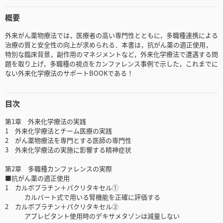
概要
外来がん薬物療法では，医療者の高い専門性とともに，多職種連携による
治療の質と安全性の向上が求められる．本書は，抗がん薬の適正使用，
特別な臨床背景，副作用のマネジメントなど，外来化学療法で遭遇する問
題を取り上げ，多職種の視点をカンファレンス事例で示した，これまでに
ない外来化学療法のサポートBOOKである！
目次
第1章 外来化学療法の実践
1 外来化学療法とチーム医療の実践
2 がん薬物療法を専門とする医師の専門性
3 外来化学療法の実施に影響する精神症状
第2章 多職種カンファレンスの実際
■抗がん薬の適正使用
1 カルボプラチン＋パクリタキセル①
カルバート式で用いる腎機能を正確に評価する
2 カルボプラチン＋パクリタキセル②
アプレピタント使用時のデキサメタゾンは減量しない