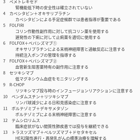
3 ペメトレキセド
腎機能低下時の安全性は確立されていない
4 カペシタビン＋オキサリプラチン
カペシタビンによる手足症候群では患者指導が重要である
5 FOLFIRI
コリン作動性副作用に対して抗コリン薬を使用する
遅発性の下痢に対して止痢薬を適切に使用する
6 FOLFOX＋ベバシズマブ①
オキサリプラチンによる末梢神経障害と過敏反応に注意する
持続注入ポンプの管理を指導する
7 FOLFOX＋ベバシズマブ②
血管新生阻害薬特有の副作用に注意する
8 セツキシマブ
低マグネシウム血症をモニタリングする
9 R-CHOP
リツキシマブ投与時のインフュージョンリアクションに注意する
10 ベンダムスチン＋リツキシマブ
リンパ球減少による日和見感染症に注意する
11 ボルテゾミブ＋デキサメタゾン
ボルテゾミブによる末梢神経障害に注意する
12 テムシロリムス
臨床症状がない間質性肺疾患では投与を継続できる
13 トラスツズマブ＋ペルツズマブ＋ドセタキセル
HER2陽性進行・再発乳がんの標準治療を理解する