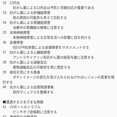
32 口内炎
抗がん薬による口内炎は予防と早期対応が重要である
33 抗がん薬による肝機能障害
他の原因の可能性も考えて対処する
34 抗がん薬による腎機能障害
治療中の腎機能の推移に注意する
35 末梢神経障害
末梢神経障害による日常生活への影響に目を向ける
36 皮膚障害
抗EGFR抗体薬による皮膚障害をマネジメントする
37 抗がん薬による心機能障害
アントラサイクリン系抗がん薬の総投与量に注意する
38 抗がん薬による過敏反応
薬物過敏反応の可能性を常に想定する
39 脱毛を気にする患者
ボディイメージの変化を受け入れられなければレジメンの変更を検
討する
40 抗がん薬による血管関連事象
院内マニュアルを整備する
■遭遇するさまざまな問題
41 CVポートのトラブル
ピンチオフ症候群に注意する
42 再発時の治療選択