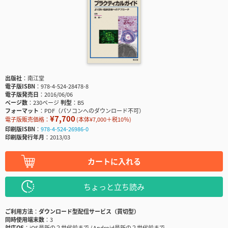
出版社
南江堂
電子版ISBN
978-4-524-28478-8
電子版発売日
2016/06/06
ページ数
230ページ
判型
B5
フォーマット
PDF（パソコンへのダウンロード不可）
¥7,700
電子版販売価格：
(本体¥7,000＋税10％)
印刷版ISBN
978-4-524-26986-0
印刷版発行年月
2013/03
カートに入れる
ちょっと立ち読み
ご利用方法
ダウンロード型配信サービス（買切型）
同時使用端末数
3
対応OS
iOS最新の２世代前まで / Android最新の２世代前まで