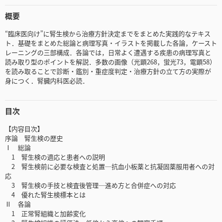
概要
“臨床医向け”に腎生検から治療方針決定までをまとめた実践的なテキス
ト．基礎をまとめた総論と病理写真・イラストを掲載した各論，ケースト
レーニングの三部構成．各論では，日常よく遭遇する疾患の病理写真と
読み取り型のポイントを解説．多数の画像（光顕268，蛍光73，電顕58）
を読み取ることで診断・鑑別・重症度判定・治療方針の立て方の実際が
身につく．腎臓内科医必読．
目次
【内容目次】
序論 腎生検の歴史
Ⅰ 総論
1 腎生検の適応と患者への説明
2 腎生検前に必要な検査と処置─抗血小板薬と抗凝固薬服用者への対
応
3 腎生検の手技と検査後管理─進め方と合併症への対応
4 優れた腎生検標本とは
Ⅱ 各論
1 正常腎組織と加齢変化