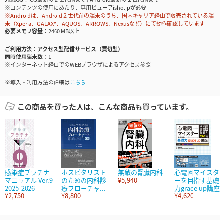
※コンテンツの使用にあたり、専用ビューアisho.jpが必要
※Androidは、Android２世代前の端末のうち、国内キャリア経由で販売されている端
末（Xperia、GALAXY、AQUOS、ARROWS、Nexusなど）にて動作確認しています
必要メモリ容量
2460 MB以上
ご利用方法
アクセス型配信サービス（買切型）
同時使用端末数
1
※インターネット経由でのWEBブラウザによるアクセス参照
※導入・利用方法の詳細は
こちら
この商品を買った人は、こんな商品も買っています。
感染症プラチナ
ホスピタリスト
無敵の腎臓内科
心電図マイスタ
マニュアル Ver.9
のための内科診
¥5,940
ーを目指す基礎
2025-2026
療フローチャ...
力grade up講座
¥2,750
¥8,800
¥4,620