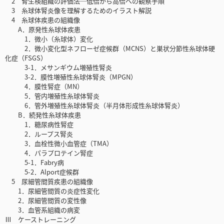
2 腎生検組織の評価法─低倍から高倍への観察手順
3 糸球体腎炎像を理解するためのイラスト解説
4 糸球体疾患の組織像
A．原発性糸球体疾患
1．微小（糸球体）変化
2．微小変化型ネフローゼ症候群（MCNS）と巣状分節性糸球体硬
化症（FSGS）
3-1．メサンギウム増殖性腎炎
3-2．膜性増殖性糸球体腎炎（MPGN）
4．膜性腎症（MN）
5．管内増殖性糸球体腎炎
6．管外増殖性糸球体腎炎（半月体形成性糸球体腎炎）
B．続発性糸球体疾患
1．糖尿病性腎症
2．ループス腎炎
3．血栓性微小血管症（TMA）
4．パラプロテイン腎症
5-1．Fabry病
5-2．Alport症候群
5 尿細管間質疾患の組織像
1．尿細管間質の炎症性変化
2．尿細管間質の変性像
3．血管系組織の病変
Ⅲ ケーストレーニング