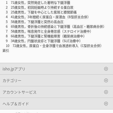
1 71歳女性，突然発症した著明な下腿浮腫
2 25歳女性，初回妊娠時より持続する蛋白尿
3 25歳男性，下腿を中心とした紫斑と膝関節痛
4 41歳女性，3年間続く尿蛋白・尿潜血（B型肝炎合併）
5 58歳男性，下腿浮腫と突然の高血圧
6 69歳男性，骨折後の持続感染と下腿浮腫（高血圧・糖尿病合併）
7 58歳男性，喘息発作と全身倦怠感（ステロイド治療中）
8 66歳男性，下腿浮腫と腎機能障害（糖尿病治療中）
9 34歳女性，円盤状皮疹と下腿浮腫（SLE治療中）
10 72歳女性，尿蛋白・全身浮腫で血液透析導入（C型肝炎合併）
索引
isho.jpアプリ
カテゴリー
アカウントサービス
ヘルプ＆ガイド