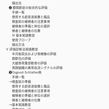
描出法
❷ 膝関節症の総合的な評価
手順一覧
使用する超音波装置と備品
検査前の被検者の注意事項
被検者の準備と体位の選択
検者と被検者の位置
Ⅳ 基本実践教習
使用プローブ
描出方法
Ⅴ 評価診断法実践教習
半月板突出および骨棘像の評価
関節包の評価
大腿骨荷重部軟骨の評価
周囲組織の異常血流シグナルの評価
❸Osgood-Schlatter病
手順一覧
→検査前の準備
使用する超音波装置と備品
検査前の被検者の注意事項
被検者の準備と体位の選択
検者と被検者の位置
→基本実践教習