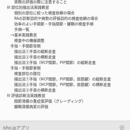
実際の評価の際に注意すること
Ⅲ 部位別描出法実践教習
個別の部位に絞った検査依頼の場合
RAの診断目的や病勢の評価目的の検査依頼の場合
効率のよい手関節・手指関節・腱鞘の検査手順
手順一覧
→基本実践教習
検査中の機器調整
手指・手関節背側
描出法①手首の縦断走査
描出法②手首の横断走査
描出法③手指（MCP関節，PIP関節）の縦断走査
手指・手関節掌側
検査部位の肢位
描出法①手指（MCP関節，PIP関節，屈筋腱）の縦断走査
描出法②手指（MCP関節，PIP関節，屈筋腱）の横断走査
描出法③手首の横断走査
Ⅳ 評価診断法実践教習
関節滑膜の重症度評価（グレーディング）
腱鞘滑膜病変の評価
isho.jpアプリ