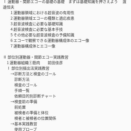
Ⅰ 運動器・関節エコーの基礎の基礎 まずは基礎知識を押さえよう 渡
邉恒夫
1 運動器領域における超音波の有用性
2 運動器領域エコーの種類と適応疾患
3 超音波検査に必要な基礎知識
4 超音波検査に必要な基本手技
5 その他必要な超音波検査の予備知識
6 エコーで観察できる運動器構成体のエコー像
7 運動器構成体とエコー像
Ⅱ 部位別運動器・関節エコー実践教習
1 運動器組織①筋肉 前田佳彦
Ⅰ 部位別描出法実践教習
→診断方法と検査のゴール
診断方法
検査のゴール
手順一覧
依頼目的別診断チャート
→検査前の準備
前処置
被検者の準備と体位
検者と被検者の位置関係
→基本実践教習
使用プローブ