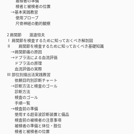
被検者の準備
検者と被検者の位置
→基本実践教習
使用プローブ
尺骨神経の動的観察
2 肩関節 渡邉恒夫
Ⅰ 肩関節を検査するために知っておくべき解剖図
Ⅱ 肩関節を検査するために知っておくべき基礎知識
→肩関節痛の原因
→ドプラ法による血流評価
ドプラ法の原理
血流評価の実際
Ⅲ 部位別描出法実践教習
依頼目的別診断チャート
→診断方法と検査のゴール
診断方法
検査のゴール
手順一覧
→検査前の準備
使用する超音波診断装置と備品
検査前の被検者の注意事項
被検者の準備と体位・肢位
検者と被検者の位置