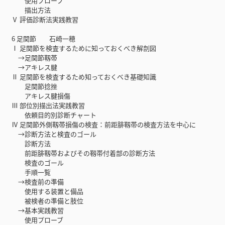
使用プローブ
描出方法
Ⅴ 評価診断法実践教習
6 足関節 石崎一穂
Ⅰ 足関節を検査するために知っておくべき解剖図
→足関節靱帯
→アキレス腱
Ⅱ 足関節を検査するため知っておくべき基礎知識
足関節捻挫
アキレス腱損傷
Ⅲ 部位別描出法実践教習
依頼目的別診断チャート
Ⅳ 足関節外側靱帯損傷の検査：前距腓靱帯の検査方法を中心に
→診断方法と検査のゴール
診断方法
前距腓靱帯およびその靱帯付着部の診断方法
検査のゴール
手順一覧
→検査前の準備
使用する装置と備品
被検者の準備と肢位
→基本実践教習
使用プローブ