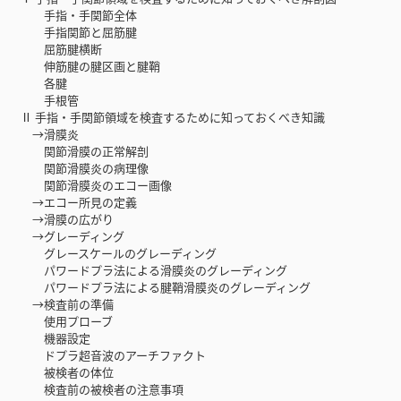
手指・手関節全体
手指関節と屈筋腱
屈筋腱横断
伸筋腱の腱区画と腱鞘
各腱
手根管
Ⅱ 手指・手関節領域を検査するために知っておくべき知識
→滑膜炎
関節滑膜の正常解剖
関節滑膜炎の病理像
関節滑膜炎のエコー画像
→エコー所見の定義
→滑膜の広がり
→グレーディング
グレースケールのグレーディング
パワードプラ法による滑膜炎のグレーディング
パワードプラ法による腱鞘滑膜炎のグレーディング
→検査前の準備
使用プローブ
機器設定
ドプラ超音波のアーチファクト
被検者の体位
検査前の被検者の注意事項