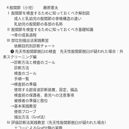
4 股関節（小児） 藤原憲太
Ⅰ 股関節を検査するために知っておくべき解剖図
成人と乳幼児の股関節の骨格構造の違い
乳幼児の股関節の各部の名称
Ⅱ 股関節を検査するために知っておくべき基礎知識
→骨の成長過程
Ⅲ 部位別描出法実践教習
依頼目的別診断チャート
❶ 先天性股関節脱臼の検査 先天性股関節脱臼が疑われた場合：外
来スクリーニング編
→診断方法と検査のゴール
診断方法
検査のゴール
手順一覧
→検査前の準備
使用する超音波診断装置，設定，備品
検査前の保護者，患児への注意事項
被検者の準備と肢位
→基本実践教習
使用プローブ
描出方法（Graf法）
Ⅳ 評価診断法実践教習（先天性股関節脱臼が疑われた場合）
エコーによるGraf分類の実際