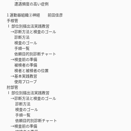
遭遇頻度の高い症例
1 運動器組織②神経 前田佳彦
手根管
Ⅰ 部位別描出法実践教習
→診断方法と検査のゴール
診断方法
検査のゴール
手順一覧
依頼目的別診断チャート
→検査前の準備
被検者の準備
検者と被検者の位置
→基本実践教習
使用プローブ
肘部管
Ⅰ 部位別描出法実践教習
→診断方法と検査のゴール
診断方法
検査のゴール
手順一覧
依頼目的別診断チャート
→検査前の準備