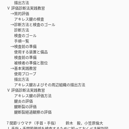
描出方法
Ⅴ 評価診断法実践教習
→質的評価
アキレス腱の検査
→診断方法と検査のゴール
診断方法
検査のゴール
手順一覧
→検査前の準備
使用する装置と備品
検査前の準備
被検者の準備と肢位
→基本実践教習
使用プローブ
描出方法
アキレス腱およびその周辺組織の描出方法
Ⅴ 評価診断法実践教習
アキレス腱の評価方法
腱炎の評価
腱断裂の評価
腱断裂経過観察の評価
7 関節リウマチ（手首・手指） 鈴木 毅，小笠原倫大
Ⅰ 手指・手関節領域を検査するために知っておくべき解剖図