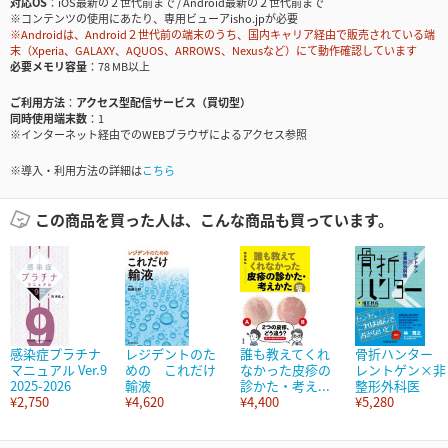
対応OS
iOS最新の２世代前まで / Android最新の２世代前まで
※コンテンツの使用にあたり、専用ビューアisho.jpが必要
※Androidは、Android２世代前の端末のうち、国内キャリア経由で販売されている端
末（Xperia、GALAXY、AQUOS、ARROWS、Nexusなど）にて動作確認しています
必要メモリ容量
78 MB以上
ご利用方法
アクセス型配信サービス（買切型）
同時使用端末数
1
※インターネット経由でのWEBブラウザによるアクセス参照
※導入・利用方法の詳細は
こちら
この商品を買った人は、こんな商品も買っています。
感染症プラチナ
レジデントのた
誰も教えてくれ
骨折ハンター
マニュアル Ver.9
めの これだけ
なかった皮疹の
レントゲン×非
2025-2026
輸液
診かた・考え...
整形外科医
¥2,750
¥4,620
¥4,400
¥5,280