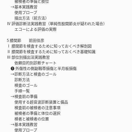
被検者の準備と肢位
→基本実践教習
使用プローブ
描出方法（前方法）
Ⅳ 評価診断法実践教習（単純性股関節炎が疑われた場合）
エコーによる評価の実際
5 膝関節 前田佳彦
Ⅰ 膝関節を検査するために知っておくべき解剖図
Ⅱ 膝関節を検査するために知っておくべき基礎知識
Ⅲ 部位別描出法実践教習
依頼目的別診断チャート
❶ 外傷性の側副靱帯損傷と半月板損傷
→診断方法と検査のゴール
診断方法
検査のゴール
手順一覧
→検査前の準備
使用する超音波診断装置と備品
検査前の被検者の注意事項
被検者の準備と体位の選択
検者と被検者の位置
→基本実践教習
使用プローブ