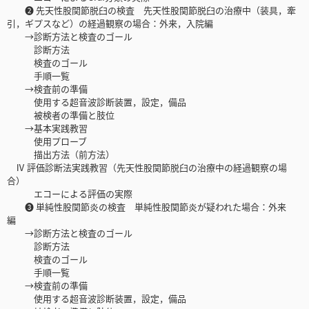
❷ 先天性股関節脱臼の検査 先天性股関節脱臼の治療中（装具，牽
引，ギプスなど）の経過観察の場合：外来，入院編
→診断方法と検査のゴール
診断方法
検査のゴール
手順一覧
→検査前の準備
使用する超音波診断装置，設定，備品
被検者の準備と肢位
→基本実践教習
使用プローブ
描出方法（前方法）
Ⅳ 評価診断法実践教習（先天性股関節脱臼の治療中の経過観察の場
合）
エコーによる評価の実際
❸ 単純性股関節炎の検査 単純性股関節炎が疑われた場合：外来
編
→診断方法と検査のゴール
診断方法
検査のゴール
手順一覧
→検査前の準備
使用する超音波診断装置，設定，備品