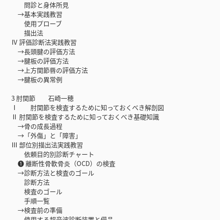
問診と身体所見
→基本実践教習
使用プローブ
描出法
Ⅳ 評価診断法実践教習
→長頭腱の評価方法
→腱板の評価方法
→上方関節唇の評価方法
→腱板の異常例
3 肘関節 石崎一穂
Ⅰ 肘関節を検査するために知っておくべき解剖図
Ⅱ 肘関節を検査するために知っておくべき基礎知識
→骨の成長過程
→「外傷」と「障害」
Ⅲ 部位別描出法実践教習
依頼目的別診断チャート
❶ 離断性骨軟骨炎（OCD）の検査
→診断方法と検査のゴール
診断方法
検査のゴール
手順一覧
→検査前の準備
使用する超音波診断装置と備品