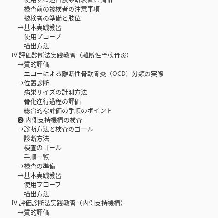
検査前の被検者の注意事項
被検者の準備と肢位
→基本実践教習
使用プローブ
描出方法
Ⅳ 評価診断法実践教習（離断性骨軟骨炎）
→質的評価
エコーによる離断性骨軟骨炎（OCD）分類の実際
→位置診断
病巣サイズの計測方法
骨化進行過程の評価
総合的な評価の手順のポイント
❷ 内側支持機構の検査
→診断方法と検査のゴール
診断方法
検査のゴール
手順一覧
→検査の準備
→基本実践教習
使用プローブ
描出方法
Ⅳ 評価診断法実践教習（内側支持機構）
→質的評価