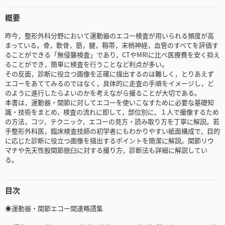
概要
昨今，整形外科分野において運動器のエコー検査が用いられる頻度が高
まっている。骨，軟骨，筋，腱，靱帯，末梢神経，血管のすべてを評価す
ることができる「無侵襲検査」であり，CTやMRIに比べ医療費を安く抑え
ることができ，簡単に検査を行うことなど利点が多い。
その反面，診断に役立つ画像を正確に描出するのは難しく，とりあえず
エコーをあててみるのではなく，具体的に走査の手順をイメージし，ど
のように進行したらよいのかを考えながら撮ることが大切である。
本書は，運動器・関節に対してエコーを使いこなすために必要な基礎知
識・技術をまとめ，検査の流れに即して，部位別に，１人で撮像するため
の方法，コツ，テクニック，エコーの見方・読み取り方を丁寧に解説。若
手整形外科医，臨床検査技師の初学者にもわかりやすい紙面構成で，目的
に応じた診断に役立つ画像を描出するポイントを簡潔に解説。関節リウ
マチや先天性股関節脱臼に対する撮り方，診断法も詳細に解説してい
る。
目次
◉運動器・関節エコー関連略語集