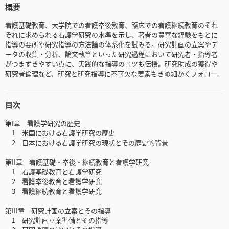
概要
看護基礎教育、大学院での看護卒後教育、臨床での看護継続教育のそれ
ぞれに求められる看護学研究の水準を示し、著者の豊富な経験をもとに
指導の要所や研究指導の方法論の体系化を試みる。研究計画の立案やデ
ータの収集・分析、論文執筆といった研究過程において研究者・指導者
がつまずきやすい点に、実践的な指導のコツも伝授。研究助成の獲得や
研究者倫理など、研究と研究指導に不可欠な要素もきめ細かくフォロー。
目次
第I章 看護学研究の歴史
1 米国における看護学研究の歴史
2 日本における看護学研究の現状とその歴史的背景
第II章 看護基礎・卒後・継続教育と看護学研究
1 看護基礎教育と看護学研究
2 看護卒後教育と看護学研究
3 看護継続教育と看護学研究
第III章 研究計画の立案とその指導
1 研究計画立案準備とその指導