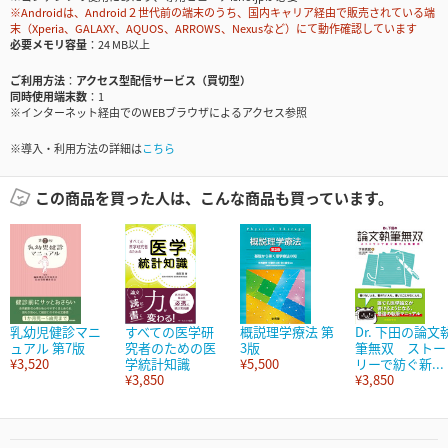
※Androidは、Android２世代前の端末のうち、国内キャリア経由で販売されている端
末（Xperia、GALAXY、AQUOS、ARROWS、Nexusなど）にて動作確認しています
必要メモリ容量
24 MB以上
ご利用方法
アクセス型配信サービス（買切型）
同時使用端末数
1
※インターネット経由でのWEBブラウザによるアクセス参照
※導入・利用方法の詳細は
こちら
この商品を買った人は、こんな商品も買っています。
乳幼児健診マニ
すべての医学研
概説理学療法 第
Dr. 下田の論文
ュアル 第7版
究者のための医
3版
筆無双 ストー
¥3,520
学統計知識
¥5,500
リーで紡ぐ新...
¥3,850
¥3,850