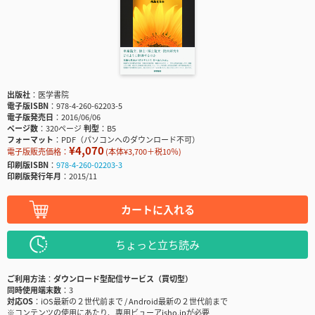
出版社
医学書院
電子版ISBN
978-4-260-62203-5
電子版発売日
2016/06/06
ページ数
320ページ
判型
B5
フォーマット
PDF（パソコンへのダウンロード不可）
¥4,070
電子版販売価格：
(本体¥3,700＋税10％)
印刷版ISBN
978-4-260-02203-3
印刷版発行年月
2015/11
カートに入れる
ちょっと立ち読み
ご利用方法
ダウンロード型配信サービス（買切型）
同時使用端末数
3
対応OS
iOS最新の２世代前まで / Android最新の２世代前まで
※コンテンツの使用にあたり、専用ビューアisho.jpが必要