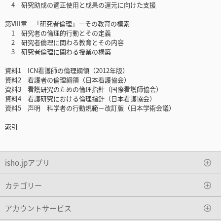
4 研究助成の適正使用と成果の還元に向けた支援
第VIII章 「研究者倫理」－その教育の模索
1 研究者の倫理的行動とその定義
2 研究者倫理に関わる教育とその内容
3 研究者倫理に関わる授業の構築
資料1 ICN看護師の倫理綱領（2012年版）
資料2 看護者の倫理綱領（日本看護協会）
資料3 看護研究のための倫理指針（国際看護師協会）
資料4 看護研究における倫理指針（日本看護協会）
資料5 声明 科学者の行動規範－改訂版（日本学術会議）
索引
isho.jpアプリ
カテゴリー
アカウントサービス