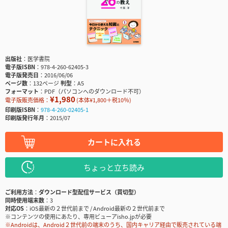
出版社
医学書院
電子版ISBN
978-4-260-62405-3
電子版発売日
2016/06/06
ページ数
132ページ
判型
A5
フォーマット
PDF（パソコンへのダウンロード不可）
¥1,980
電子版販売価格：
(本体¥1,800＋税10％)
印刷版ISBN
978-4-260-02405-1
印刷版発行年月
2015/07
カートに入れる
ちょっと立ち読み
ご利用方法
ダウンロード型配信サービス（買切型）
同時使用端末数
3
対応OS
iOS最新の２世代前まで / Android最新の２世代前まで
※コンテンツの使用にあたり、専用ビューアisho.jpが必要
※Androidは、Android２世代前の端末のうち、国内キャリア経由で販売されている端