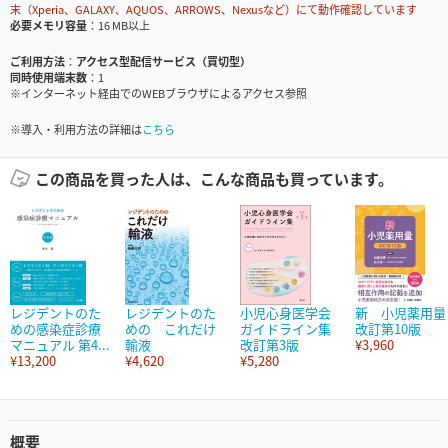
末（Xperia、GALAXY、AQUOS、ARROWS、Nexusなど）にて動作確認しています
必要メモリ容量
16 MB以上
ご利用方法
アクセス型配信サービス（買切型）
同時使用端末数
1
※インターネット経由でのWEBブラウザによるアクセス参照
※導入・利用方法の詳細は
こちら
この商品を買った人は、こんな商品も買っています。
レジデントのた
レジデントのた
小児心身医学会
新 小児薬用量
めの感染症診療
めの これだけ
ガイドライン集
改訂第10版
マニュアル 第4...
輸液
改訂第3版
¥3,960
¥13,200
¥4,620
¥5,280
概要