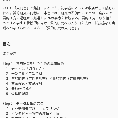
いくら「入門書」と銘打った本でも、初学者にとっては敷居が高く感じら
れる。質的研究も同様だ。本書では、研究の準備からまとめ・発表まで、
質的研究の過程から厳選した26の要素を解説する。質的研究に取り組も
うとする学生や看護師に向け、質的研究への入り口を広げ、抵抗感なく実
践へつなげられる、まさに「質的研究の入門書」。
目次
まえがき
Step 1 質的研究を行うための基礎固め
1 研究とは「問う」こと
2 一次資料と二次資料
3 質的調査（定性的調査）と量的調査（定量的調査）
4 文献検索・文献検討
5 先行研究分析
6 倫理的配慮
Step 2 データ収集の方法
7 研究参加者選び（サンプリング）
8 インタビュー調査の種類と手順