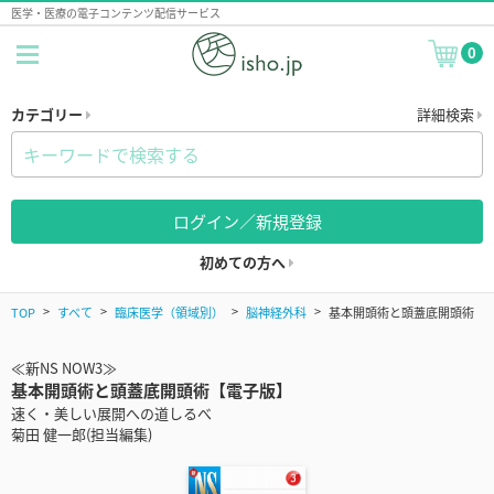
医学・医療の電子コンテンツ配信サービス
0
カテゴリー
詳細検索
ログイン／新規登録
初めての方へ
TOP
すべて
臨床医学（領域別）
脳神経外科
基本開頭術と頭蓋底開頭術
≪新NS NOW3≫
基本開頭術と頭蓋底開頭術【電子版】
速く・美しい展開への道しるべ
菊田 健一郎(担当編集)