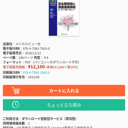
出版社
メジカルビュー社
電子版ISBN
978-4-7583-7503-0
電子版発売日
2016/12/12
ページ数
180ページ
判型
Ａ4
フォーマット
PDF（パソコンへのダウンロード不可）
¥12,100
電子版販売価格：
(本体¥11,000＋税10％)
印刷版ISBN
978-4-7583-1563-0
印刷版発行年月
2015/09
カートに入れる
ちょっと立ち読み
ご利用方法
ダウンロード型配信サービス（買切型）
同時使用端末数
2
対応OS
iOS最新の２世代前まで / Android最新の２世代前まで