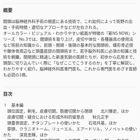
概要
開頭は脳神経外科手術の根底にある技術で，これ如何によって術野の出
血・手術時間・適切なアプローチなどが左右される。
オールカラー・ビジュアル・わかりやすい紙面が特徴の『新NS NOW』シ
リーズ No.3では，開頭術を取り上げ，皮切や体位・各種器具の使用法
など術前の知識から，前頭・側頭・後頭の基本的な開頭術，蝶形骨近傍
や錐体骨周辺など頭蓋底部の開頭術まで，若手脳外科医に必須の知識と技
術を網羅。開閉頭に精通した新進気鋭の医師たちが，初歩から応用まで，
頭部に切り込んでいく際に「なぜここでこうするのか」を丁寧に解説し，
わかりやすく紹介。脳神経外科医専門医も，これから専門医をめざす医師
も必読の1冊。
目次
Ⅰ 基本編
頭位固定，剃毛，皮膚切開，筋層切開から閉頭 北川雅史，ほか
皮膚切開・縫合における形成外科的留意点 秋元正宇
頭蓋骨固定，チタンプレートの使いかた 石垣共基，ほか
穿頭，クラニオトーム，リューエル，エアードリル，ソノペットの使い
かた 深見忠輝，ほか