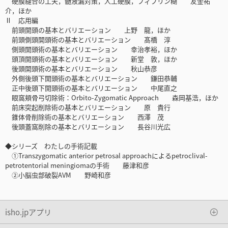
硬膜縫合の工夫，髄液漏対策，人工硬膜，フィブリン糊 友金祐
介，ほか
Ⅱ 応用編
前頭開頭の基本とバリエーション 上野 龍，ほか
前頭側頭開頭術の基本とバリエーション 髙橋 淳
側頭開頭術の基本とバリエーション 幸治孝裕，ほか
頭頂開頭術の基本とバリエーション 新堂 敦，ほか
後頭開頭術の基本とバリエーション 秋山恭彦
外側後頭下開頭術の基本とバリエーション 鎌田恭輔
正中後頭下開頭術の基本とバリエーション 中尾直之
眼窩頬骨弓切除術：Orbito-Zygomatic Approach 森岡基浩，ほか
前床突起削除術の基本とバリエーション 原 貴行
錐体骨削除術の基本とバリエーション 西澤 茂
後頭蓋窩削除の基本とバリエーション 長谷川光広
◆シリーズ わたしの手術記載
①Transzygomatic anterior petrosal approachによるpetroclival-
petrotentorial meningiomaの手術 藤津和彦
②小脳虫部破裂AVM 野崎和彦
isho.jpアプリ