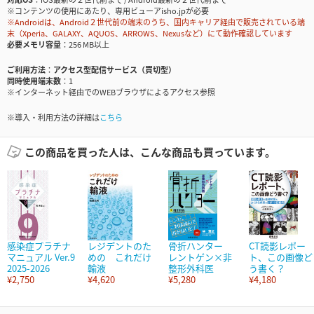
※コンテンツの使用にあたり、専用ビューアisho.jpが必要
※Androidは、Android２世代前の端末のうち、国内キャリア経由で販売されている端
末（Xperia、GALAXY、AQUOS、ARROWS、Nexusなど）にて動作確認しています
必要メモリ容量
256 MB以上
ご利用方法
アクセス型配信サービス（買切型）
同時使用端末数
1
※インターネット経由でのWEBブラウザによるアクセス参照
※導入・利用方法の詳細は
こちら
この商品を買った人は、こんな商品も買っています。
感染症プラチナ
レジデントのた
骨折ハンター
CT読影レポー
マニュアル Ver.9
めの これだけ
レントゲン×非
ト、この画像ど
2025-2026
輸液
整形外科医
う書く？
¥2,750
¥4,620
¥5,280
¥4,180