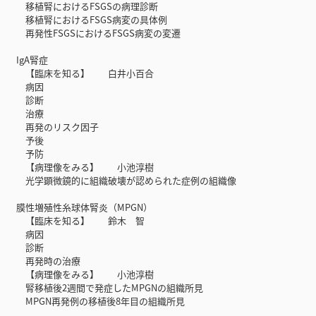
移植腎におけるFSGSの病理診断
移植腎におけるFSGS病変の具体例
再発性FSGSにおけるFSGS病変の変遷
IgA腎症
【臨床を知る】 白井小百合
病因
診断
治療
再発のリスク因子
予後
予防
【病理像をみる】 小池淳樹
光学顕微鏡的に組織破壊が認められた症例の組織像
膜性増殖性糸球体腎炎（MPGN）
【臨床を知る】 鈴木 智
病因
診断
再発時の治療
【病理像をみる】 小池淳樹
腎移植後2週間で発症したMPGNの組織所見
MPGN再発例の移植後8年目の組織所見