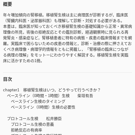
概要
年々増加傾向の腎移植。移植腎生検は主に病理医が診断するが，臨床医
（腎臓内科医・泌尿器科医）も理解して診断・対処する必要がある。
本書は，臨床医が知っておくべき移植腎生検の基礎知識から正常・異常病
理像の所見，術後の拒絶反応とその鑑別診断，経過観察時に見られる再
発腎炎・感染症など，腎移植患者に特有の病態・疾患の臨床情報までを網
羅。実臨床で困らないための疾患の情報と，診断・治療の際に押さえてお
くべき病理像・病理学的情報をともに掲載し，「腎移植の臨床につなが
る病理の理解」をモットーにわかりやすく解説する。移植腎生検を実臨
床に活かすための1冊。
目次
chapter1 移植腎生検はいつ，どうやって行うべきか？
ベースライン（0時間・1時間）生検 柴垣有吾
ベースライン生検のタイミング
ベースライン（0時間）生検の必要性
プロトコール生検 松井勝臣
プロトコール生検の意義
拒絶反応の有病率