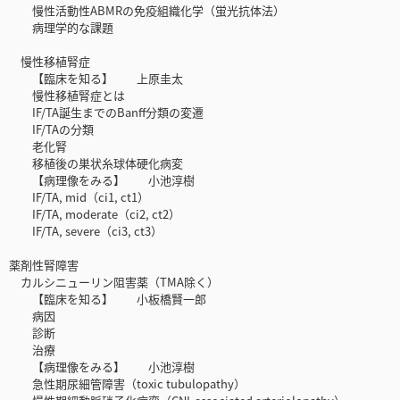
慢性活動性ABMRの免疫組織化学（蛍光抗体法）
病理学的な課題
慢性移植腎症
【臨床を知る】 上原圭太
慢性移植腎症とは
IF/TA誕生までのBanff分類の変遷
IF/TAの分類
老化腎
移植後の巣状糸球体硬化病変
【病理像をみる】 小池淳樹
IF/TA, mid（ci1, ct1）
IF/TA, moderate（ci2, ct2）
IF/TA, severe（ci3, ct3）
薬剤性腎障害
カルシニューリン阻害薬（TMA除く）
【臨床を知る】 小板橋賢一郎
病因
診断
治療
【病理像をみる】 小池淳樹
急性期尿細管障害（toxic tubulopathy）