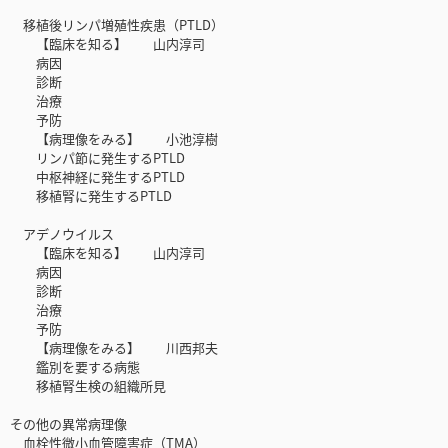
移植後リンパ増殖性疾患（PTLD）
【臨床を知る】 山内淳司
病因
診断
治療
予防
【病理像をみる】 小池淳樹
リンパ節に発生するPTLD
中枢神経に発生するPTLD
移植腎に発生するPTLD
アデノウイルス
【臨床を知る】 山内淳司
病因
診断
治療
予防
【病理像をみる】 川西邦夫
鑑別を要する病態
移植腎生検の組織所見
その他の異常病理像
血栓性微小血管障害症（TMA）