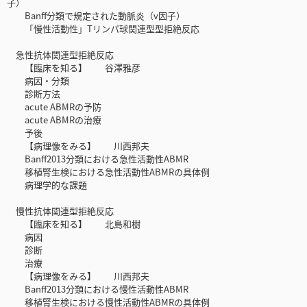
子）
Banff分類で規定された動脈炎（v因子）
「慢性活動性」Tリンパ球関連型型拒絶反応
急性抗体関連型拒絶反応
【臨床を知る】 谷澤雅彦
病因・分類
診断方法
acute ABMRの予防
acute ABMRの治療
予後
【病理像をみる】 川西邦夫
Banff2013分類における急性活動性ABMR
移植腎生検における急性活動性ABMRの具体例
病理学的な課題
慢性抗体関連型拒絶反応
【臨床を知る】 北島和樹
病因
診断
治療
【病理像をみる】 川西邦夫
Banff2013分類における慢性活動性ABMR
移植腎生検における慢性活動性ABMRの具体例