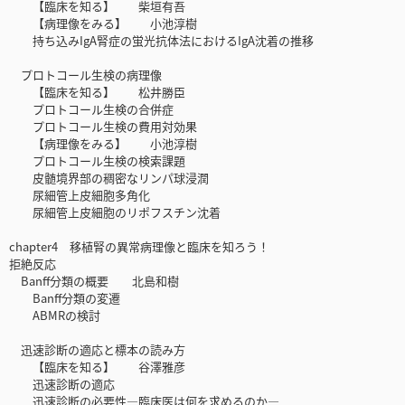
【臨床を知る】 柴垣有吾
【病理像をみる】 小池淳樹
持ち込みIgA腎症の蛍光抗体法におけるIgA沈着の推移
プロトコール生検の病理像
【臨床を知る】 松井勝臣
プロトコール生検の合併症
プロトコール生検の費用対効果
【病理像をみる】 小池淳樹
プロトコール生検の検索課題
皮髄境界部の稠密なリンパ球浸潤
尿細管上皮細胞多角化
尿細管上皮細胞のリポフスチン沈着
chapter4 移植腎の異常病理像と臨床を知ろう！
拒絶反応
Banff分類の概要 北島和樹
Banff分類の変遷
ABMRの検討
迅速診断の適応と標本の読み方
【臨床を知る】 谷澤雅彦
迅速診断の適応
迅速診断の必要性—臨床医は何を求めるのか—