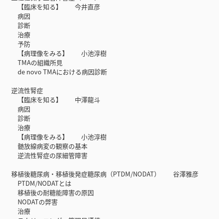
【臨床を知る】 今井直彦
病因
診断
治療
予防
【病理像をみる】 小池淳樹
TMAの組織所見
de novo TMAにおける病因診断
逆流性腎症
【臨床を知る】 中澤龍斗
病因
診断
治療
【病理像をみる】 小池淳樹
髄放線病変の観察の基本
逆流性腎症の尿細管障害
移植後糖尿病・移植後発症糖尿病（PTDM/NODAT） 谷澤雅彦
PTDM/NODATとは
移植後の耐糖能障害の原因
NODATの弊害
治療