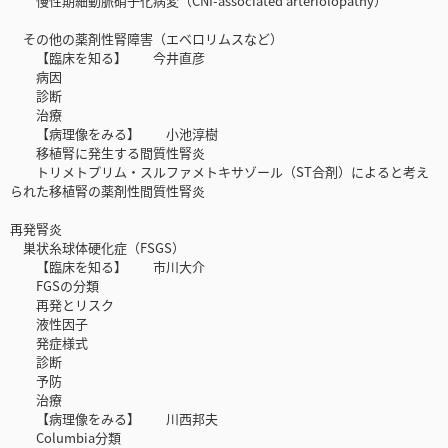
慢性期細動脈硝子化病変（CNI-associated arteriolopathy）
その他の薬剤性腎障害（エベロリムスなど）
【臨床を知る】 今井直彦
病因
診断
治療
【病理像をみる】 小池淳樹
移植腎に発生する間質性腎炎
トリメトプリム・スルファメトキサゾール（ST合剤）によると考え
られた移植腎の薬剤性間質性腎炎
再発腎炎
巣状糸球体硬化症（FSGS）
【臨床を知る】 市川大介
FGSの分類
再発とリスク
液性因子
発症様式
診断
予防
治療
【病理像をみる】 川西邦夫
Columbia分類