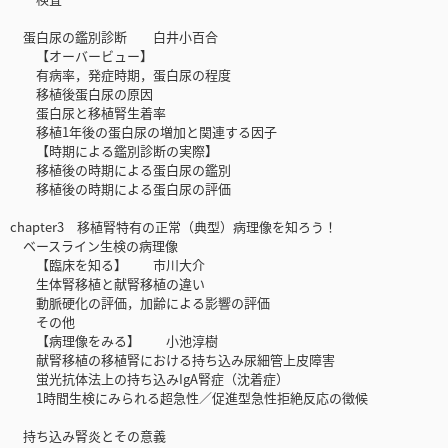
蛋白尿の鑑別診断 白井小百合
【オーバービュー】
有病率，発症時期，蛋白尿の程度
移植後蛋白尿の原因
蛋白尿と移植腎生着率
移植1年後の蛋白尿の増加と関連する因子
【時期による鑑別診断の実際】
移植後の時期による蛋白尿の鑑別
移植後の時期による蛋白尿の評価
chapter3 移植腎特有の正常（典型）病理像を知ろう！
ベースライン生検の病理像
【臨床を知る】 市川大介
生体腎移植と献腎移植の違い
動脈硬化の評価，加齢による影響の評価
その他
【病理像をみる】 小池淳樹
献腎移植の移植腎における持ち込み尿細管上皮障害
蛍光抗体法上の持ち込みIgA腎症（沈着症）
1時間生検にみられる超急性／促進型急性拒絶反応の徴候
持ち込み腎炎とその意義