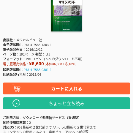
出版社
メジカルビュー社
電子版ISBN
978-4-7583-7803-1
電子版発売日
2016/12/12
ページ数
192ページ
判型
Ｂ5
フォーマット
PDF（パソコンへのダウンロード不可）
¥6,600
電子版販売価格：
(本体¥6,000＋税10％)
印刷版ISBN
978-4-7583-0381-1
印刷版発行年月
2015/04
カートに入れる
ちょっと立ち読み
ご利用方法
ダウンロード型配信サービス（買切型）
同時使用端末数
2
対応OS
iOS最新の２世代前まで / Android最新の２世代前まで
※コンテンツの使用にあたり、専用ビューアisho.jpが必要