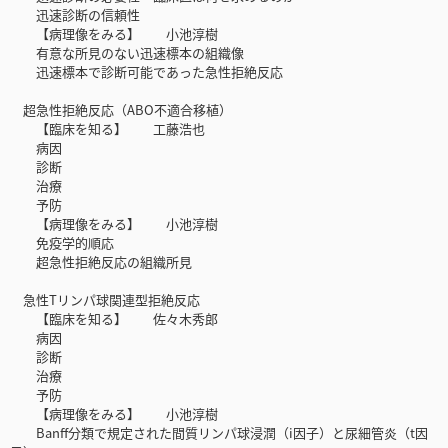
迅速診断の信頼性
【病理像をみる】 小池淳樹
有意な所見のない迅速標本の組織像
迅速標本で診断可能であった急性拒絶反応
超急性拒絶反応（ABO不適合移植）
【臨床を知る】 工藤浩也
病因
診断
治療
予防
【病理像をみる】 小池淳樹
免疫学的順応
超急性拒絶反応の組織所見
急性Tリンパ球関連型拒絶反応
【臨床を知る】 佐々木秀郎
病因
診断
治療
予防
【病理像をみる】 小池淳樹
Banff分類で規定された間質リンパ球浸潤（i因子）と尿細管炎（t因