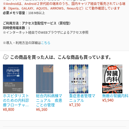
※Androidは、Android２世代前の端末のうち、国内キャリア経由で販売されている端
末（Xperia、GALAXY、AQUOS、ARROWS、Nexusなど）にて動作確認しています
必要メモリ容量
108 MB以上
ご利用方法
アクセス型配信サービス（買切型）
同時使用端末数
1
※インターネット経由でのWEBブラウザによるアクセス参照
※導入・利用方法の詳細は
こちら
この商品を買った人は、こんな商品も買っています。
ホスピタリスト
総合内科病棟マ
重症患者管理マ
無敵の腎臓内科
のための内科診
ニュアル 疾患
ニュアル
¥5,940
療フローチャ...
ごとの管理
¥7,150
¥8,800
¥6,160