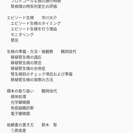
プロトコール生検の施行時期
腎病理の時系列変化の評価
エピソード生検 市川大介
エピソード生検のタイミング
エピソード生検を行う理由
モニタリング
禁忌
生検の準備・方法・後観察 鶴岡佳代
移植腎生検の適応
移植腎生検の禁忌
移植腎生検の合併症
腎生検前のチェック項目および準備
移植腎生検の実際の方法
標本の取り扱い 鶴岡佳代
検体処理
光学顕微鏡
免疫組織診断
電子顕微鏡
依頼書の書き方 鈴木 智
①原疾患