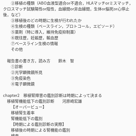
②移植の種類（ABO血液型適合or不適合，HLAマッチorミスマッチ，
クロスマッチ試験陽性or陰性，血縁間or非血縁間，生体or脳死or心停止
後，など）
③移植後のどの時期に生検が行われたか
④生検の種類（ベースライン，プロトコール，エピソード）
⑤薬剤（特に導入，維持免疫抑制薬）
⑥既往歴，妊娠歴，輸血歴
⑦ベースライン生検の情報
その他
報告書の書き方，読み方 鈴木 智
①診断
②光学顕微鏡所見
③免疫染色
④電子顕微鏡
chapter2 移植腎障害の鑑別診断は時期によって決まる
移植腎機能低下の鑑別診断 河原崎宏雄
【オーバービュー】
移植腎生着率
腎機能低下の鑑別
【時期による鑑別診断の実際】
移植後の時期による腎機能の鑑別
検査