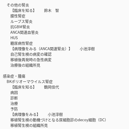
その他の腎炎
【臨床を知る】 鈴木 智
膜性腎症
ループス腎炎
抗GBM腎炎
ANCA関連血管炎
HUS
糖尿病性腎症
【病理像をみる（ANCA関連腎炎）】 小池淳樹
自己腎生検の病変の確認
移植後再発時の急性病変
治療後の組織所見
感染症・腫瘍
BKポリオーマウイルス腎症
【臨床を知る】 鶴岡佳代
病因
診断
治療
予防
【病理像をみる】 小池淳樹
移植腎生検の動機づけとなる尿細胞診のdecoy細胞（DC）
移植腎生検の組織所見