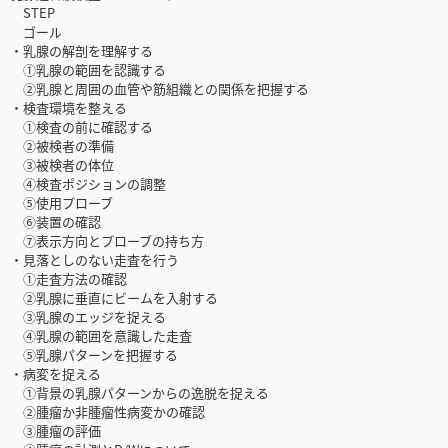
STEP
ゴール
・乳腺の解剖を理解する
①乳腺の範囲を認識する
②乳腺と周囲の血管や筋組織との関係を把握する
・検査環境を整える
①検査の前に確認する
②被検者の準備
③被検者の体位
④検査ポジションの調整
⑤使用プローブ
⑥装置の確認
⑦表示方向とプローブの持ち方
・見落としのない走査を行う
①走査方法の確認
②乳腺に垂直にビームを入射する
③乳腺のエッジを捉える
④乳腺の範囲を意識した走査
⑤乳腺パターンを把握する
・病変を捉える
①背景の乳腺パターンからの逸脱を捉える
②腫瘤か非腫瘤性病変かの確認
③腫瘤の評価