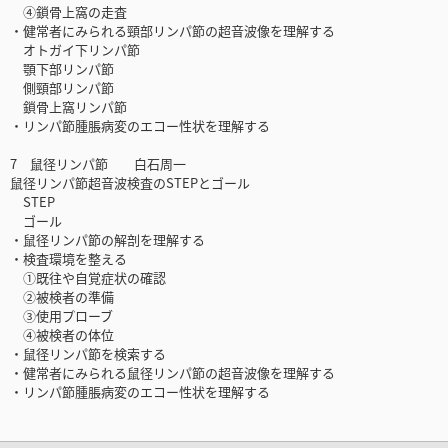
④鎖骨上窩の走査
・健常者にみられる頸部リンパ節の超音波像を理解する
オトガイ下リンパ節
顎下部リンパ節
側頸部リンパ節
鎖骨上窩リンパ節
・リンパ節腫脹病変のエコー性状を理解する
7 鼠径リンパ節 白石周一
鼠径リンパ節超音波検査のSTEPとゴール
STEP
ゴール
・鼠径リンパ節の解剖を理解する
・検査環境を整える
①既往や自覚症状の確認
②被検者の準備
③使用プローブ
④被検者の体位
・鼠径リンパ節を検索する
・健常者にみられる鼠径リンパ節の超音波像を理解する
・リンパ節腫脹病変のエコー性状を理解する