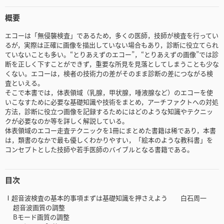
概要
エコーは「無侵襲検査」であるため，多くの医師，技師が検査を行ってい
るが，実際は正確に画像を描出していない場合もあり，診断に役立てられ
ていないことも多い。“とりあえずのエコー”，“とりあえずの画像”では診
断を正しく下すことができず，重要な所見を見落としてしまうことも少な
くない。エコーは，検者の技術力の差がそのまま診断の差につながる検
査といえる。
そこで本書では，体表領域（乳腺，甲状腺，唾液腺など）のエコーを使
いこなすために必要な基礎知識や技術をまとめ，アーチファクトへの対処
方法，診断に役立つ画像を記録するためにはどのような知識やテクニッ
クが必要なのか等を詳しく解説している。
体表領域のエコー走査テクニックを1冊にまとめた書籍は稀であり，本書
は，類書のなかで最も優しくわかりやすい，「絵本のような教科書」を
コンセプトとした技師や若手医師のバイブルとなる書籍である。
目次
Ⅰ超音波検査の基本的事項まずは基礎知識を押さえよう 白石周一
超音波画質の調整
Bモード画質の調整