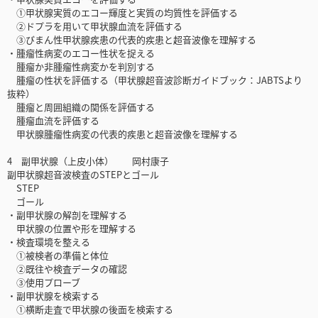
①甲状腺実質のエコー輝度と実質の均質性を評価する
②ドプラを用いて甲状腺血流を評価する
③びまん性甲状腺疾患の代表的疾患と超音波像を理解する
・腫瘤性病変のエコー性状を捉える
腫瘤か非腫瘤性病変かを判別する
腫瘤の性状を評価する（甲状腺超音波診断ガイドブック：JABTSより
抜粋）
腫瘤と周囲組織の関係を評価する
腫瘤血流を評価する
甲状腺腫瘤性病変の代表的疾患と超音波像を理解する
4 副甲状腺（上皮小体） 岡村康子
副甲状腺超音波検査のSTEPとゴール
STEP
ゴール
・副甲状腺の解剖を理解する
甲状腺の位置や形を理解する
・検査環境を整える
①被検者の準備と体位
②既往や検査データの確認
③使用プローブ
・副甲状腺を検索する
①横断走査で甲状腺の後面を検索する