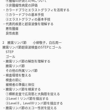
④腫瘤の計測とD/Wについて
⑤非腫瘤性病変の評価
・カラードプラとエラストグラフィを活用する
①カラードプラの基本手技
②エラストグラフィの基本手技
・代表的疾患と超音波像を理解する
悪性腫瘍
良性疾患
2 腋窩リンパ節 小柳敬子，白石周一
腋窩リンパ節超音波検査のSTEPとゴール
STEP
ゴール
・腋窩リンパ節の解剖を理解する
腋窩リンパ節
その他の所属リンパ節
・検査環境を整える
検査の前に
被検者の準備と体位
・腋窩リンパ節を検索する
①横断走査で広背筋と大胸筋を捉える
②LevelⅠリンパ節を描出する
③LevelⅡ，LevelⅢリンパ節を描出する
・腋窩リンパ節のエコー性状を捉える