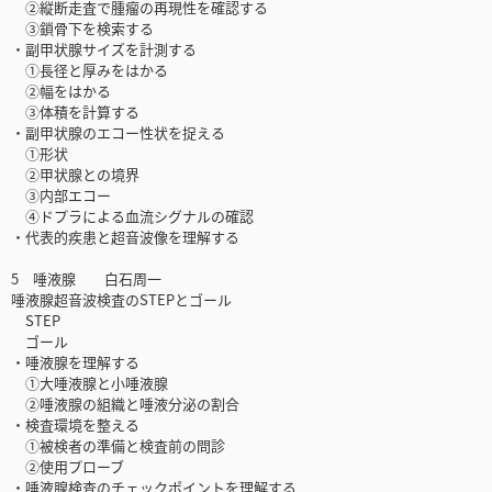
②縦断走査で腫瘤の再現性を確認する
③鎖骨下を検索する
・副甲状腺サイズを計測する
①長径と厚みをはかる
②幅をはかる
③体積を計算する
・副甲状腺のエコー性状を捉える
①形状
②甲状腺との境界
③内部エコー
④ドプラによる血流シグナルの確認
・代表的疾患と超音波像を理解する
5 唾液腺 白石周一
唾液腺超音波検査のSTEPとゴール
STEP
ゴール
・唾液腺を理解する
①大唾液腺と小唾液腺
②唾液腺の組織と唾液分泌の割合
・検査環境を整える
①被検者の準備と検査前の問診
②使用プローブ
・唾液腺検査のチェックポイントを理解する