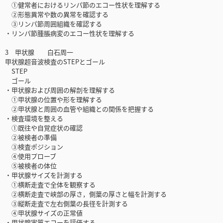
①健常者におけるリンパ節のエコー性状を理解する
②形態異常や数の異常を確認する
③リンパ節周囲組織を確認する
・リンパ節腫脹病変のエコー性状を理解する
3 甲状腺 白石周一
甲状腺超音波検査のSTEPとゴール
STEP
ゴール
・甲状腺および周囲の解剖を理解する
①甲状腺の位置や形を理解する
②甲状腺と周囲の血管や組織との関係を把握する
・検査環境を整える
①既往や自覚症状の確認
②被検者の準備
③検査ポジション
④使用プローブ
⑤被検者の体位
・甲状腺サイズを計測する
①横断走査で全体を観察する
②横断走査で峡部の厚さ，側葉の厚さと幅を計測する
③縦断走査で左右側葉の長径を計測する
④甲状腺サイズの正常値
・甲状腺実質エコーを評価する