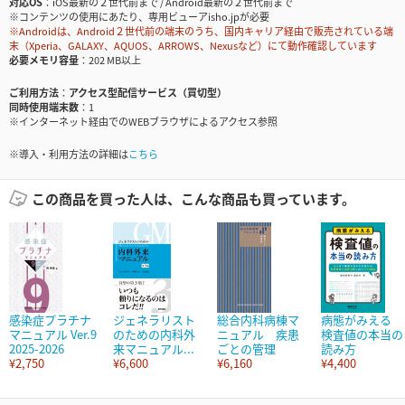
対応OS
iOS最新の２世代前まで / Android最新の２世代前まで
※コンテンツの使用にあたり、専用ビューアisho.jpが必要
※Androidは、Android２世代前の端末のうち、国内キャリア経由で販売されている端
末（Xperia、GALAXY、AQUOS、ARROWS、Nexusなど）にて動作確認しています
必要メモリ容量
202 MB以上
ご利用方法
アクセス型配信サービス（買切型）
同時使用端末数
1
※インターネット経由でのWEBブラウザによるアクセス参照
※導入・利用方法の詳細は
こちら
この商品を買った人は、こんな商品も買っています。
感染症プラチナ
ジェネラリスト
総合内科病棟マ
病態がみえる
マニュアル Ver.9
のための内科外
ニュアル 疾患
検査値の本当の
2025-2026
来マニュアル...
ごとの管理
読み方
¥2,750
¥6,600
¥6,160
¥4,400