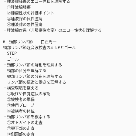
・唾液腺腫瘍のエコー性状を理解する
①唾液腺腫瘍
②腫瘤性状の評価ポイント
③唾液腺の良性腫瘍
④唾液腺の悪性腫瘍
・唾液腺疾患（非腫瘍性病変）のエコー性状を理解する
6 頸部リンパ節 白石周一
頸部リンパ節超音波検査のSTEPとゴール
STEP
ゴール
・頸部リンパ節の解剖を理解する
頸部の区分を理解する
頸部リンパ節の分布を理解する
リンパ節の構造と働きを理解する
・検査環境を整える
①既往や自覚症状の確認
②被検者の準備
③使用プローブ
④被検者の体位
・頸部リンパ節を検索する
①オトガイ下の走査
②顎下部の走査
③側頸部の走査