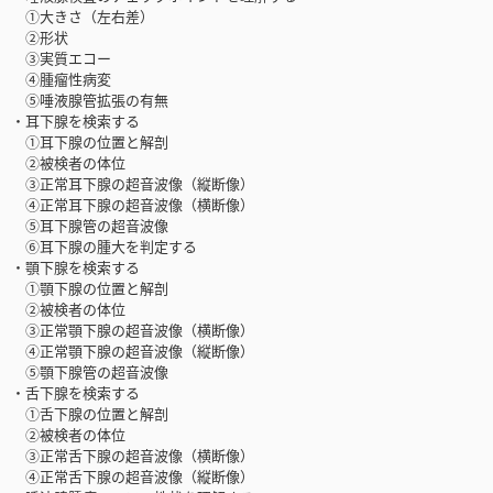
①大きさ（左右差）
②形状
③実質エコー
④腫瘤性病変
⑤唾液腺管拡張の有無
・耳下腺を検索する
①耳下腺の位置と解剖
②被検者の体位
③正常耳下腺の超音波像（縦断像）
④正常耳下腺の超音波像（横断像）
⑤耳下腺管の超音波像
⑥耳下腺の腫大を判定する
・顎下腺を検索する
①顎下腺の位置と解剖
②被検者の体位
③正常顎下腺の超音波像（横断像）
④正常顎下腺の超音波像（縦断像）
⑤顎下腺管の超音波像
・舌下腺を検索する
①舌下腺の位置と解剖
②被検者の体位
③正常舌下腺の超音波像（横断像）
④正常舌下腺の超音波像（縦断像）