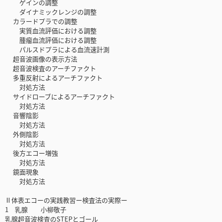
ゲインの調整
ダイナミックレンジの調整
カラードプラでの調整
実質血流評価における調整
腫瘤血流評価における調整
パルスドプラによる血流速計測
超音波画像の表示方法
超音波検査のアーチファクト
多重反射によるアーチファクト
対処方法
サイドローブによるアーチファクト
対処方法
音響陰影
対処方法
外側陰影
対処方法
後方エコー増強
対処方法
鏡面現象
対処方法
Ⅱ体表エコーの実践教習ー検査法の実際ー
1 乳腺 小柳敬子
乳腺超音波検査のSTEPとゴール