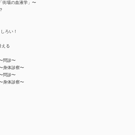
「街場の血液学」〜
？
もしろい！
考える
 〜問診〜
 〜身体診察〜
 〜問診〜
 〜身体診察〜