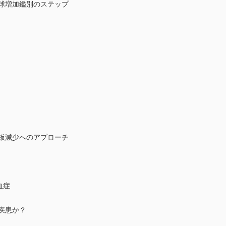
血球増加鑑別のステップ
小板減少へのアプローチ
血症
液疾患か？