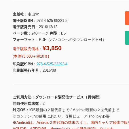
出版社
南山堂
電子版ISBN
978-4-525-98221-8
電子版発売日
2016/12/12
ページ数
240ページ
判型
B5
フォーマット
PDF（パソコンへのダウンロード不可）
¥3,850
電子版販売価格：
(本体¥3,500＋税10％)
印刷版ISBN
978-4-525-23292-4
印刷版発行年月
2016/08
ご利用方法
ダウンロード型配信サービス（買切型）
同時使用端末数
2
対応OS
iOS最新の２世代前まで / Android最新の２世代前まで
※コンテンツの使用にあたり、専用ビューアisho.jpが必要
※Androidは、Android２世代前の端末のうち、国内キャリア経由で販
AQUOS、ARROWS、Nexusなど）にて動作確認しています