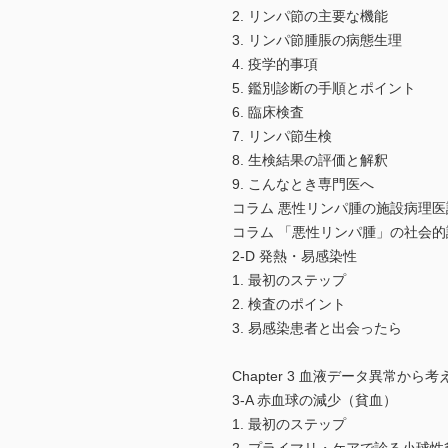
2. リンパ節の主要な機能
3. リンパ節腫脹の病態生理
4. 疫学的事項
5. 鑑別診断の手順とポイント
6. 臨床検査
7. リンパ節生検
8. 生検結果の評価と解釈
9. こんなとき専門医へ
コラム 悪性リンパ腫の施設病理医診断
コラム 「悪性リンパ腫」の社会
2-D 発熱・易感染性
1. 最初のステップ
2. 検査のポイント
3. 易感染患者と出会ったら
Chapter 3 血液データ異常から考
3-A 赤血球の減少（貧血）
1. 最初のステップ