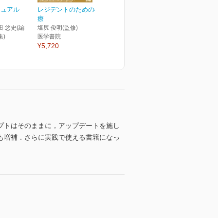
ニュアル
レジデントのための神経診
療
田 悠史(編
塩尻 俊明(監修)
集)
医学書院
¥5,720
プトはそのままに，アップデートを施し
も増補．さらに実践で使える書籍になっ