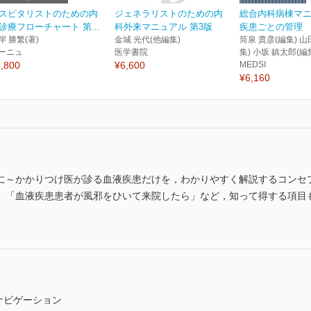
スピタリストのための内
ジェネラリストのための内
総合内科病棟マ
診療フローチャート 第...
科外来マニュアル 第3版
疾患ごとの管理
岸 勝繁(著)
金城 光代(他編集)
筒泉 貴彦(編集) 山
ーニュ
医学書院
集) 小坂 鎮太郎(編
,800
¥6,600
MEDSI
¥6,160
に～かかりつけ医が診る血液疾患だけを，わかりやすく解説するコンセ
」「血液疾患患者が風邪をひいて来院したら」など，知って得する項目
療ナビゲーション