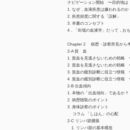
ナビゲーション開始 〜目的地は
1. なぜ，血液疾患は嫌われるのか
2. 疾患頻度に関する「誤解」
3. 本書のコンセプト
4．「街場の血液学」だって，お
Chapter 2 病歴・診察所見から
2-A 貧 血
1. 貧血を見逃さないための戦略
2. 貧血を見逃さないための戦略
3. 貧血の鑑別診断に役立つ情報
4. 貧血の鑑別診断に役立つ情報
2-B 出血傾向
1. 本物の「出血傾向」であるか？
2. 病歴聴取のポイント
3. 身体診察のポイント
コラム 「しはん」の心配
2-C リンパ節腫脹
1. リンパ節の基本構造