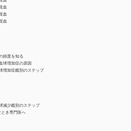
貧血
貧血
貧血
貧血
患の頻度を知る
赤血球増加症の原因
血球増加症鑑別のステップ
血球減少鑑別のステップ
んなとき専門医へ