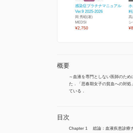
感染症プラチナマニュアル
ホ
Ver.9 2025-2026
科
岡 秀昭(著)
髙
MEDSI
シ
¥2,750
¥8
概要
～血液を専門としない医師のため
た．「思春期女子の貧血への対処
ている．
目次
Chapter 1 総論：血液疾患診