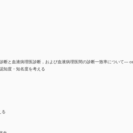
と血液病理医診断，および血液病理医間の診断一致率について― central
的認知度・知名度を考える
える