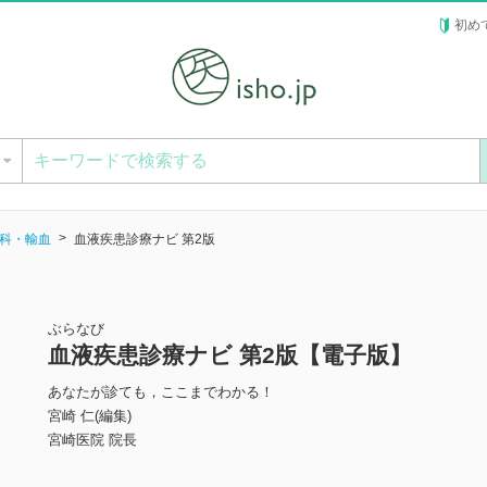
初め
ー
科・輸血
血液疾患診療ナビ 第2版
ぶらなび
血液疾患診療ナビ 第2版【電子版】
あなたが診ても，ここまでわかる！
宮崎 仁(編集)
宮崎医院 院長