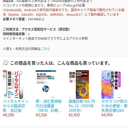
対応OS
iOS最新の２世代前まで / Android最新の２世代前まで
※コンテンツの使用にあたり、専用ビューアisho.jpが必要
※Androidは、Android２世代前の端末のうち、国内キャリア経由で販売されている端
末（Xperia、GALAXY、AQUOS、ARROWS、Nexusなど）にて動作確認しています
必要メモリ容量
150 MB以上
ご利用方法
アクセス型配信サービス（買切型）
同時使用端末数
1
※インターネット経由でのWEBブラウザによるアクセス参照
※導入・利用方法の詳細は
こちら
この商品を買った人は、こんな商品も買っています。
バイタルサイン
膵・消化管神経
画像診断 Vol.39
かかりつけ医の
からの臨床診
内分泌腫瘍
No.12（2019年
ための便秘・便
断 改訂版
（NEN）診療...
10月号）
失禁診療Q&A
¥4,290
¥3,520
¥2,420
¥4,950