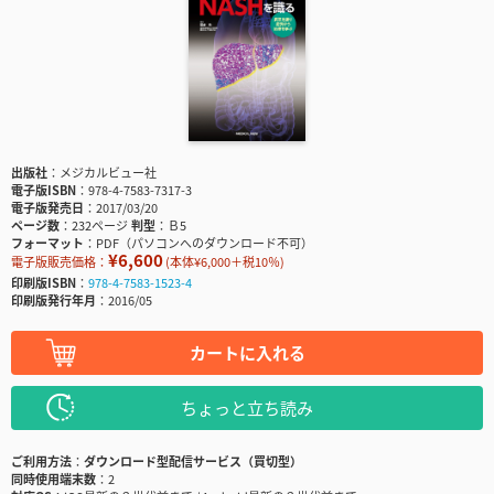
出版社
メジカルビュー社
電子版ISBN
978-4-7583-7317-3
電子版発売日
2017/03/20
ページ数
232ページ
判型
Ｂ5
フォーマット
PDF（パソコンへのダウンロード不可）
¥6,600
電子版販売価格：
(本体¥6,000＋税10％)
印刷版ISBN
978-4-7583-1523-4
印刷版発行年月
2016/05
カートに入れる
ちょっと立ち読み
ご利用方法
ダウンロード型配信サービス（買切型）
同時使用端末数
2