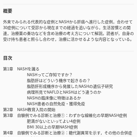
概要
外来でみられる代表的な症例とNASHから肝癌へ進行した症例，合わせて
30症例について受診から現在までの経過を追いながら，生活習慣との関
連，治療薬の奏功などを含め治療の考え方について解説。読者が，自身の
受け持ち患者と照らし合わせ，治療に活かせるような内容となっている。
目次
第1章 NASHを識る
NASHってご存知ですか？
脂肪肝はどういう機序で起きるの？
脂肪肝形成機序から発展したNASHの遺伝子研究
病理所見でNAFLDとNASHはどう違うのか
NASHの臨床像に特徴はあるか
NASH患者の自然免疫・獲得免疫
第2章 NASH教育入院の開始
第3章 自験例でみる診断と治療①：わずかな線維化の早期NASH症例
肥満がないといってよい4症例
BMI 30以上の早期NASH症例
第4章 自験例でみる診断と治療②：糖代謝異常を示す，その他の合併症