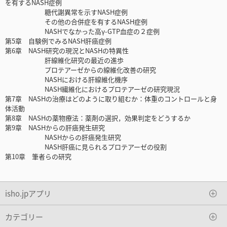
を有するNASH症例
糖代謝異常を示すNASH症例
その他の合併症を有するNASH症例
NASHでなかった高γ-GTP血症の２症例
第5章 自験例でみるNASH肝癌症例
第6章 NASH研究の現況とNASHの特異性
肝線維化研究の最近の進歩
プロテアーゼからの線維化改善の研究
NASHにおける肝線維化機序
NASH繊維化におけるプロテアーゼの研究現況
第7章 NASHの治療はどのように取り組むか：体重のコントロールと身
体活動
第8章 NASHの薬物療法：薬剤の選択，効果判定をどうするか
第9章 NASHからの肝癌発生研究
NASHからの肝癌発生研究
NASH肝癌に見られるプロテアーゼの役割
第10章 筆者らの研究
isho.jpアプリ
カテゴリー