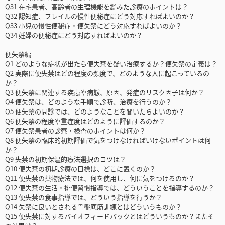
Q31 在宅患者、高齢者の生理機能を鑑みた診療のポイントは？
Q32 認知症、フレイルの慢性便秘症にどう対応すればよいのか？
Q33 小児の慢性便秘症・便失禁にどう対応すればよいのか？
Q34 妊婦の便秘症にどう対応すればよいのか？
便失禁編
Q1 どのような症状が出たら便失禁を疑い治療するか？便失禁の定義は？
Q2 実際に便失禁はどの程度の頻度で、どのような人に起こっているの
か？
Q3 便失禁に関連する疾患や病態、原因、発症のリスク因子は何か？
Q4 便失禁は、どのような手順で診断、治療を行うのか？
Q5 便失禁の問診では、どのようなことを聞いたらよいのか？
Q6 便失禁の程度や重症度はどのように評価するのか？
Q7 便失禁患者の診察・検査のポイントは何か？
Q8 便失禁の臨床的初期評価で気をつけなければいけないポイントは何
か？
Q9 失禁の初期保温的療法選択のコツは？
Q10 便失禁の初期診療の目標は、どこに置くのか？
Q11 便失禁の薬物療法では、何を使用し、何に気をつけるのか？
Q12 便失禁の生活・排便習慣指導では、どういうことを指導するのか？
Q13 便失禁の食事指導では、どういう指導を行うか？
Q14 失禁に良いとされる骨盤底筋訓練とはどういうものか？
Q15 便失禁に対するバイオフィードバックとはどういうものか？またそ