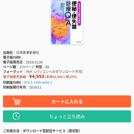
出版社
日本医事新報社
電子版ISBN
電子版発売日
2019/11/25
ページ数
272ページ
判型
B5
フォーマット
PDF（パソコンへのダウンロード不可）
¥4,950
電子版販売価格：
(本体¥4,500＋税10％)
印刷版ISBN
978-4-7849-4848-2
印刷版発行年月
2019/11
カートに入れる
ちょっと立ち読み
ご利用方法
ダウンロード型配信サービス（買切型）