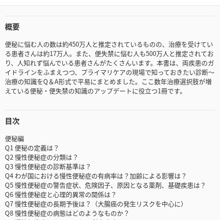
概要
便秘に悩む人の数は約450万人と推定されているものの、治療を受けてい
る患者さんは約17万人。また、便失禁に悩む人も500万人と推定されてお
り、人知れず悩んでいる患者さんがたくさんいます。本書は、両疾患のガ
イドラインをふまえつつ、プライマリケアの現場で知っておきたい診断～
治療の知識をQ＆A形式で平易にまとめました。ここ数年治療選択肢が増
えている便秘・便失禁の知識のアップデートに役立つ1冊です。
目次
便秘編
Q1 便秘の定義は？
Q2 慢性便秘症の分類は？
Q3 慢性便秘症の診断基準は？
Q4 わが国における慢性便秘症の有病率は？加齢による影響は？
Q5 慢性便秘症の警告症状、危険因子、原因となる薬剤、基礎疾患は？
Q6 慢性便秘症と心理的異常の関係は？
Q7 慢性便秘症の長期予後は？（大腸癌の発生リスクを中心に）
Q8 慢性便秘症の病態はどのようなものか？