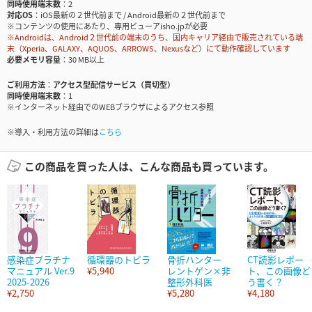
同時使用端末数
2
対応OS
iOS最新の２世代前まで / Android最新の２世代前まで
※コンテンツの使用にあたり、専用ビューアisho.jpが必要
※Androidは、Android２世代前の端末のうち、国内キャリア経由で販売されている端
末（Xperia、GALAXY、AQUOS、ARROWS、Nexusなど）にて動作確認しています
必要メモリ容量
30 MB以上
ご利用方法
アクセス型配信サービス（買切型）
同時使用端末数
1
※インターネット経由でのWEBブラウザによるアクセス参照
※導入・利用方法の詳細は
こちら
この商品を買った人は、こんな商品も買っています。
感染症プラチナ
循環器のトビラ
骨折ハンター
CT読影レポー
マニュアル Ver.9
¥5,940
レントゲン×非
ト、この画像ど
2025-2026
整形外科医
う書く？
¥2,750
¥5,280
¥4,180