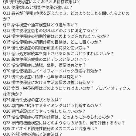
Q9 慢性便秘症によくみられる併存疾患は？
Q10 便秘型IBSと機能性便秘の違いは？
Q11 患者が｢便秘｣症状を訴えたとき、どのようなことを聞いたらよいの
か？
Q12 身体検査や通常検査はどう進めるか？
Q13 慢性便秘症患者のQOLはどのように測定するか？
Q14 慢性便秘症の初期診療はどのように進めればよいのか？
Q15 慢性便秘症の初期診療の目標は、どこに置くのか？
Q16 慢性便秘症の内服治療薬の特徴と使い方は？
Q17 低い処方継続率を向上させるためにはどうすればよいか？
Q18 新規便秘治療薬のエビデンスと使い分けは？
Q19 慢性便秘症に浣腸、坐剤、摘便は有効か？
Q20 慢性便秘症にバイオフィードバック療法は有効か？
Q21 慢性便秘症に精神・心理療法は有効か？
Q22 慢性便秘症における生活習慣の改善は有効か？
Q23 食事・栄養指導はどのようにすればよいのか？ プロバイオティクス
は有効か？
Q24 難治性便秘の症状と原因は？
Q25 専門医に紹介するタイミングはどう判断するのか？
Q26 専門施設はどうやって探したらよいのか？
Q27 慢性便秘症の専門的診療は、どのように進められるのか？
Q28 専門的機能検査にはどのようなものがあり、何を評価するのか？
Q29 オピオイド誘発性便秘のメカニズムと治療法は？
Q30 外科治療の適応と治療法は？