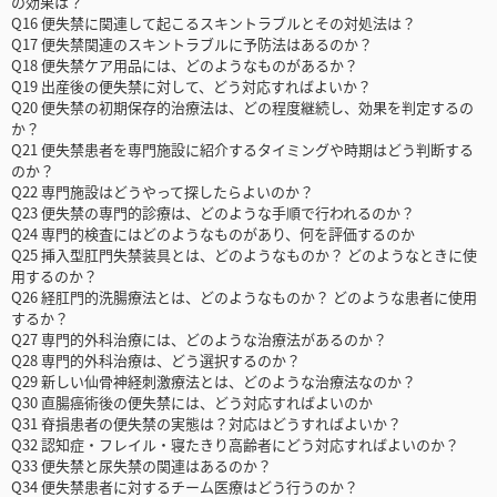
の効果は？
Q16 便失禁に関連して起こるスキントラブルとその対処法は？
Q17 便失禁関連のスキントラブルに予防法はあるのか？
Q18 便失禁ケア用品には、どのようなものがあるか？
Q19 出産後の便失禁に対して、どう対応すればよいか？
Q20 便失禁の初期保存的治療法は、どの程度継続し、効果を判定するの
か？
Q21 便失禁患者を専門施設に紹介するタイミングや時期はどう判断する
のか？
Q22 専門施設はどうやって探したらよいのか？
Q23 便失禁の専門的診療は、どのような手順で行われるのか？
Q24 専門的検査にはどのようなものがあり、何を評価するのか
Q25 挿入型肛門失禁装具とは、どのようなものか？ どのようなときに使
用するのか？
Q26 経肛門的洗腸療法とは、どのようなものか？ どのような患者に使用
するか？
Q27 専門的外科治療には、どのような治療法があるのか？
Q28 専門的外科治療は、どう選択するのか？
Q29 新しい仙骨神経刺激療法とは、どのような治療法なのか？
Q30 直腸癌術後の便失禁には、どう対応すればよいのか
Q31 脊損患者の便失禁の実態は？対応はどうすればよいか？
Q32 認知症・フレイル・寝たきり高齢者にどう対応すればよいのか？
Q33 便失禁と尿失禁の関連はあるのか？
Q34 便失禁患者に対するチーム医療はどう行うのか？