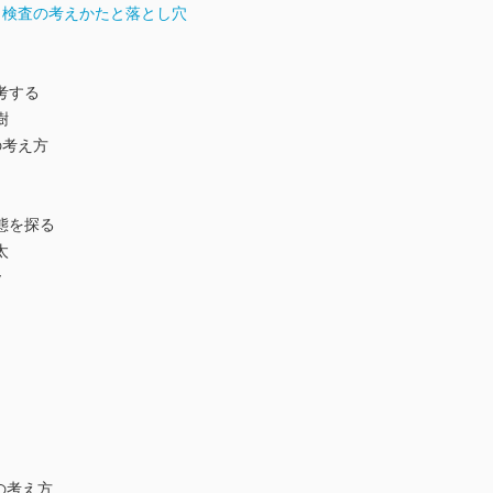
き検査の考えかたと落とし穴
考する
樹
の考え方
態を探る
太
y
の考え方