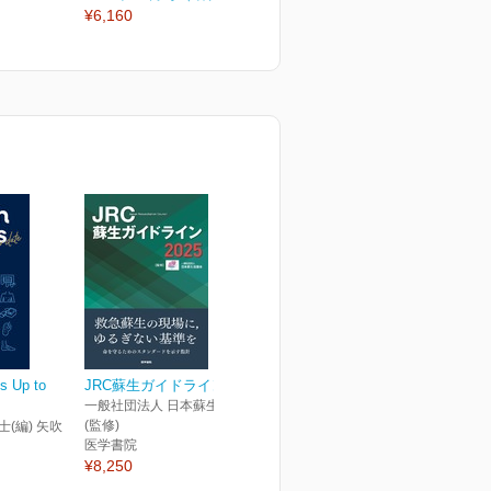
¥6,160
¥2,970
¥
s Up to
JRC蘇生ガイドライン2025
一般社団法人 日本蘇生協議会
(監修)
士(編) 矢吹
医学書院
¥8,250