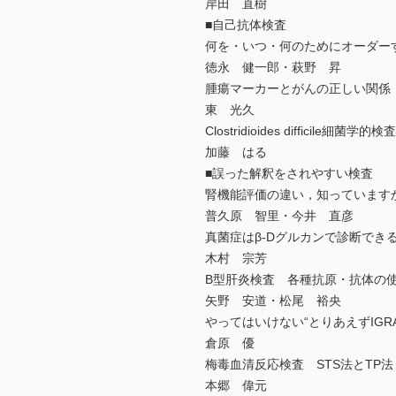
岸田 直樹
■自己抗体検査
何を・いつ・何のためにオーダー
徳永 健一郎・萩野 昇
腫瘍マーカーとがんの正しい関係
東 光久
Clostridioides diffici
加藤 はる
■誤った解釈をされやすい検査
腎機能評価の違い，知っていますか
普久原 智里・今井 直彦
真菌症はβ-Dグルカンで診断でき
木村 宗芳
B型肝炎検査 各種抗原・抗体の
矢野 安道・松尾 裕央
やってはいけない“とりあえずIGRA
倉原 優
梅毒血清反応検査 STS法とTP法
本郷 偉元