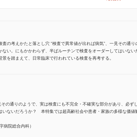
検査の考えかたと落とし穴 “検査で異常値が出れば病気”、一見その通
かない。にもかかわらず、半ばルーチンで検査をオーダーしてはいない
背景を踏まえて、日常臨床で行われている検査を再考する。
一見その通りのようで、実は検査にも不完全・不確実な部分があり、必ず
はいないだろうか？ 本特集では超高齢社会や患者・家族の多様な価値
十字病院総合内科）