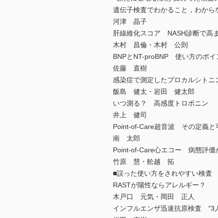
遺伝子検査でわかること，わから
河津 晶子
肝線維化スコア NASH診断で高
木村 昌倫・木村 公則
BNPとNT-proBNP 使い方のポ
佐藤 直樹
感染症で測定したプロカルシトニ
飯島 健太・岩田 健太郎
いつ測る？ 高感度トロポニン
井上 健司
Point-of-Care超音波 その定義
南 太郎
Point-of-Care心エコー 病態
竹原 慧・舩越 拓
■誤った使い方をされやすい検査
RASTが陽性ならアレルギー？
木戸口 元気・岡田 正人
インフルエンザ迅速抗原検査 “3