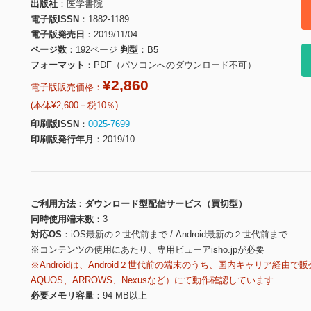
出版社
医学書院
電子版ISSN
1882-1189
電子版発売日
2019/11/04
ページ数
192ページ
判型
B5
フォーマット
PDF（パソコンへのダウンロード不可）
¥2,860
電子版販売価格：
(本体¥2,600＋税10％)
印刷版ISSN
0025-7699
印刷版発行年月
2019/10
ご利用方法
ダウンロード型配信サービス（買切型）
同時使用端末数
3
対応OS
iOS最新の２世代前まで / Android最新の２世代前まで
※コンテンツの使用にあたり、専用ビューアisho.jpが必要
※Androidは、Android２世代前の端末のうち、国内キャリア経由で販
AQUOS、ARROWS、Nexusなど）にて動作確認しています
必要メモリ容量
94 MB以上