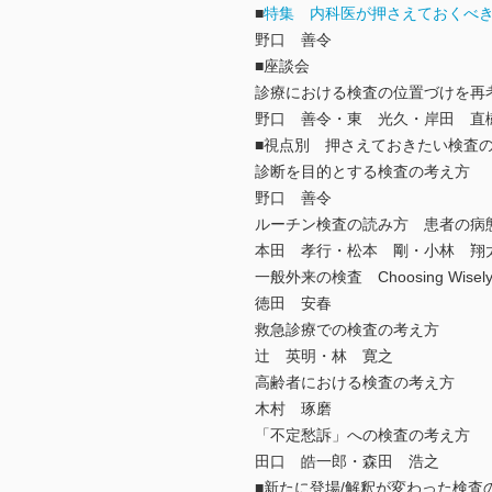
■
特集 内科医が押さえておくべ
野口 善令
■座談会
診療における検査の位置づけを再
野口 善令・東 光久・岸田 直
■視点別 押さえておきたい検査
診断を目的とする検査の考え方
野口 善令
ルーチン検査の読み方 患者の病
本田 孝行・松本 剛・小林 翔
一般外来の検査 Choosing Wisel
徳田 安春
救急診療での検査の考え方
辻 英明・林 寛之
高齢者における検査の考え方
木村 琢磨
「不定愁訴」への検査の考え方
田口 皓一郎・森田 浩之
■新たに登場/解釈が変わった検査