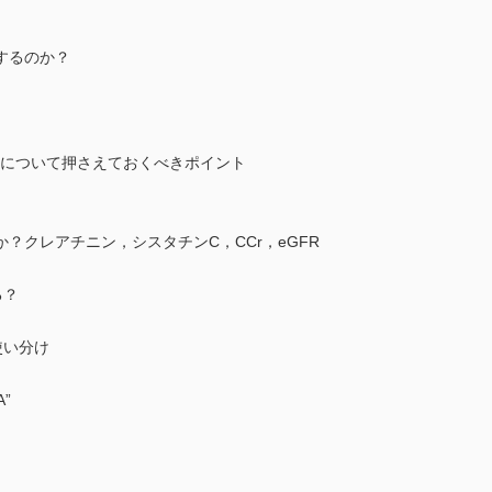
するのか？
le細菌学的検査について押さえておくべきポイント
？クレアチニン，シスタチンC，CCr，eGFR
る？
使い分け
”