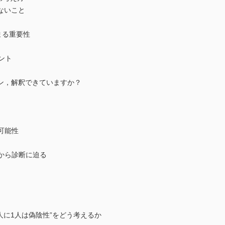
ないこと
まる重要性
イント
ン，解釈できていますか？
と可能性
評価から診断に迫る
人に1人は偽陰性”をどう考えるか