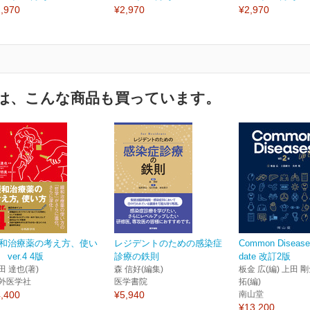
,970
¥2,970
¥2,970
は、こんな商品も買っています。
和治療薬の考え方、使い
レジデントのための感染症
Common Disease
 ver.4 4版
診療の鉄則
date 改訂2版
田 達也(著)
森 信好(編集)
板金 広(編) 上田 剛
外医学社
医学書院
拓(編)
,400
¥5,940
南山堂
¥13,200