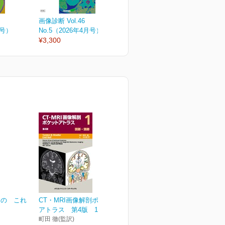
画像診断 Vol.46
画像診断 Vol.46
画
月号）
No.5（2026年4月号）
No.4（2026年増刊号）
N
¥3,300
¥6,050
¥
めの これ
CT・MRI画像解剖ポケット
アトラス 第4版 1巻...
町田 徹(監訳)