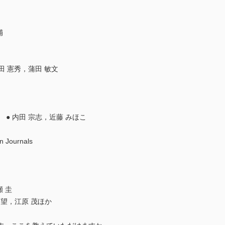
輔
田 憲秀，蒲田 敏文
● 内田 宗志，近藤 みほこ
n Journals
瀬 圭
● 佐谷 望，江原 茂ほか