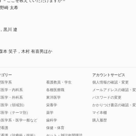
す－ここを教えていただけますか－
野崎 太希
雄大，黒川 遼
森本 笑子，木村 有喜男ほか
テゴリー
アカウントサービス
礎医学系
看護教員・学生
個人情報の確認・変更
床医学・内科系
各種医療職
メールアドレスの確認・変
床医学・外科系
東洋医学
パスワードの変更
床医学（領域別）
栄養学
かかりつけ書店の確認・変
床医学（テーマ別）
薬学
マイ本棚
会医学系・医学一般など
歯科学
購入履歴
礎看護
保健・体育
床看護（診療科・技術）
セット・雑誌年間購読