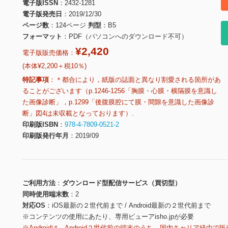
電子版ISSN
2432-1281
電子版発売日
2019/12/30
ページ数
124ページ
判型
B5
フォーマット
PDF（パソコンへのダウンロード不可）
¥2,420
電子版販売価格：
(本体¥2,200＋税10％)
特記事項
＊都合により，紙版の誌面と異なり割愛される箇所があ
ることがございます（p.1246-1256「胸膜・心膜・横隔膜を意識し
た画像診断」，p.1299「後腹膜腔にて膜・間隙を意識した画像診
断」図4は未収載となっております）.
印刷版ISBN
978-4-7809-0521-2
印刷版発行年月
2019/09
ご利用方法
ダウンロード型配信サービス（買切型）
同時使用端末数
2
対応OS
iOS最新の２世代前まで / Android最新の２世代前まで
※コンテンツの使用にあたり、専用ビューアisho.jpが必要
※Androidは、Android２世代前の端末のうち、国内キャリア経由で販