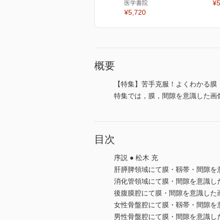
¥5
医学書院
¥5,720
概要
【特集】苦手克服！よくわかる膜
特集では，膜，間隙を意識した画
目次
序説 ● 松木 充
肝膵脾領域にて膜・靱帯・間隙を意識
消化管領域にて膜・間隙を意識した画
後腹膜腔にて膜・間隙を意識した画像
女性骨盤腔にて膜・靱帯・間隙を意識
男性骨盤腔にて膜・間隙を意識した画