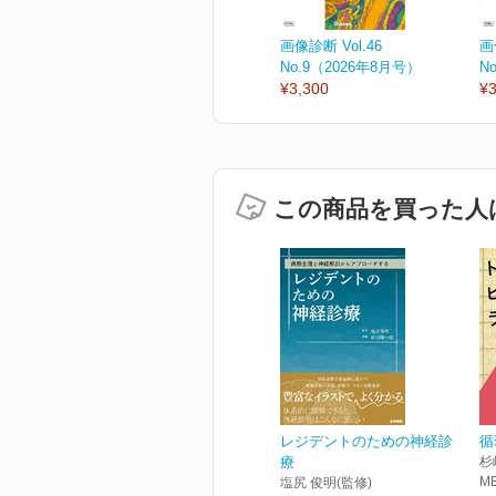
画像診断 Vol.46
画
No.9（2026年8月号）
N
¥3,300
¥3
この商品を買った人
レジデントのための神経診
循
療
杉
M
塩尻 俊明(監修)