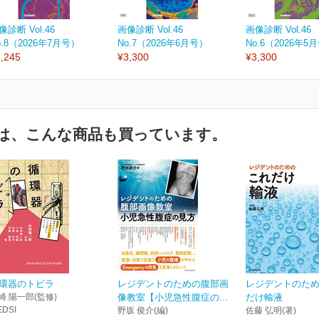
像診断 Vol.46
画像診断 Vol.46
画像診断 Vol.46
o.8（2026年7月号）
No.7（2026年6月号）
No.6（2026年5
,245
¥3,300
¥3,300
は、こんな商品も買っています。
環器のトビラ
レジデントのための腹部画
レジデントのた
崎 陽一郎(監修)
像教室【小児急性腹症の...
だけ輸液
EDSI
野坂 俊介(編)
佐藤 弘明(著)