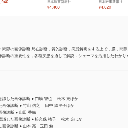
,940
日本医事新報社
日本医事新報社
¥4,400
¥4,620
・間隙の画像診断 局在診断，質的診断，病態解明をする上で，膜，間
像診断の重要性を，各種疾患を通して解説．シェーマを活用したわかり
した画像診断 ● 門場 智也， 松木 充ほか
像診断 ● 竹山 信之， 田中 絵里子ほか
診断 ● 山田 香織
した画像診断 ● 松久保 祐子， 松木 充ほか
像診断 ● 山本 亮，玉田 勉