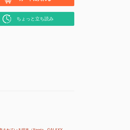
ちょっと立ち読み
売されている端末（Xperia、GALAXY、