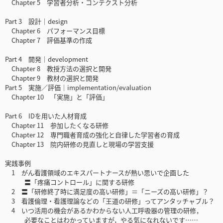
Chapter 5 学習者分析・コンテクスト分析
Part 3 設計｜design
Chapter 6 パフォーマンス目標
Chapter 7 評価基準の作成
Part 4 開発｜development
Chapter 8 教授方法の選択と開発
Chapter 9 教材の選択と開発
Part 5 実施／評価｜implementation/evaluation
Chapter 10 「実施」と「評価」
Part 6 IDを用いた人材育成
Chapter 11 参加したくなる研修
Chapter 12 専門職者育成の強化と自律した学習者の育成
Chapter 13 院内研修の見直しと現場の学習支援
実践事例
1 がん看護領域のエキスパートナースが熱い思いで企画した
〓「疼痛コントロール」に関する研修
2 〓「研修終了時に満足度の高い研修」＝「ニーズの高い研修」？
3 看護倫理・看護理論などの「王道の研修」ってアンタッチャブル？
4 いつ活用の機会があるかわからない人工呼吸器の管理の研修，
必要なことはわかっていますが，やる気になれないです……