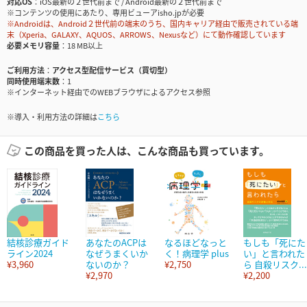
対応OS
iOS最新の２世代前まで / Android最新の２世代前まで
※コンテンツの使用にあたり、専用ビューアisho.jpが必要
※Androidは、Android２世代前の端末のうち、国内キャリア経由で販売されている端
末（Xperia、GALAXY、AQUOS、ARROWS、Nexusなど）にて動作確認しています
必要メモリ容量
18 MB以上
ご利用方法
アクセス型配信サービス（買切型）
同時使用端末数
1
※インターネット経由でのWEBブラウザによるアクセス参照
※導入・利用方法の詳細は
こちら
この商品を買った人は、こんな商品も買っています。
結核診療ガイド
あなたのACPは
なるほどなっと
もしも「死にた
ライン2024
なぜうまくいか
く！病理学 plus
い」と言われた
¥3,960
ないのか？
¥2,750
ら 自殺リスク...
¥2,970
¥2,200