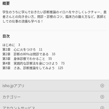
概要
学生のうちに学んでおきたい診断推論のイロハをやさしくレクチャー．患
者さんとの向き合い方，問診・診察のコツ，臨床力の鍛え方など，医師と
しての仕事の流儀も学べる！
目次
はじめに 3
第1章 心に火をつけろ 11
第2章 診断の80％は問診である 33
第3章 身体診察でわかること 55
第4章 実践的な診察法を身につけよう 73
第5章 さあ、診断推論をしてみよう 125
isho.jpアプリ
カテゴリー
アカウントサービス