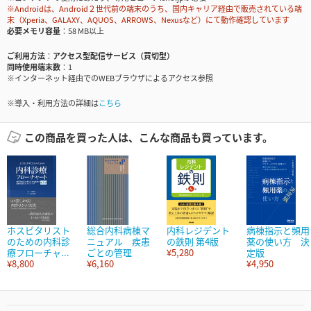
※Androidは、Android２世代前の端末のうち、国内キャリア経由で販売されている端
末（Xperia、GALAXY、AQUOS、ARROWS、Nexusなど）にて動作確認しています
必要メモリ容量
58 MB以上
ご利用方法
アクセス型配信サービス（買切型）
同時使用端末数
1
※インターネット経由でのWEBブラウザによるアクセス参照
※導入・利用方法の詳細は
こちら
この商品を買った人は、こんな商品も買っています。
ホスピタリスト
総合内科病棟マ
内科レジデント
病棟指示と頻用
のための内科診
ニュアル 疾患
の鉄則 第4版
薬の使い方 決
療フローチャ...
ごとの管理
¥5,280
定版
¥8,800
¥6,160
¥4,950