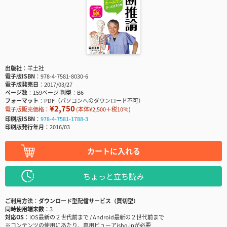
出版社
羊土社
電子版ISBN
978-4-7581-8030-6
電子版発売日
2017/03/27
ページ数
159ページ
判型
B6
フォーマット
PDF（パソコンへのダウンロード不可）
¥2,750
電子版販売価格：
(本体¥2,500＋税10％)
印刷版ISBN
978-4-7581-1788-3
印刷版発行年月
2016/03
カートに入れる
ちょっと立ち読み
ご利用方法
ダウンロード型配信サービス（買切型）
同時使用端末数
3
対応OS
iOS最新の２世代前まで / Android最新の２世代前まで
※コンテンツの使用にあたり、専用ビューアisho.jpが必要