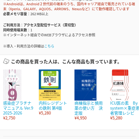
※Androidは、Android２世代前の端末のうち、国内キャリア経由で販売されている端
末（Xperia、GALAXY、AQUOS、ARROWS、Nexusなど）にて動作確認しています
必要メモリ容量
262 MB以上
ご利用方法
アクセス型配信サービス（買切型）
同時使用端末数
1
※インターネット経由でのWEBブラウザによるアクセス参照
※導入・利用方法の詳細は
こちら
この商品を買った人は、こんな商品も買っています。
感染症プラチナ
内科レジデント
病棟指示と頻用
ICU医の素 By
マニュアル Ver.9
の鉄則 第4版
薬の使い方 決
system×重症
2025-2026
¥5,280
定版
者管理レシピ
¥2,750
¥4,950
¥5,280