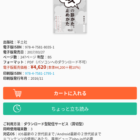
出版社
羊土社
電子版ISBN
978-4-7581-8035-1
電子版発売日
2017/03/27
ページ数
247ページ
判型
B5
フォーマット
PDF（パソコンへのダウンロード不可）
¥4,620
電子版販売価格：
(本体¥4,200＋税10％)
印刷版ISBN
978-4-7581-1795-1
印刷版発行年月
2016/11
カートに入れる
ちょっと立ち読み
ご利用方法
ダウンロード型配信サービス（買切型）
同時使用端末数
3
対応OS
iOS最新の２世代前まで / Android最新の２世代前まで
※コンテンツの使用にあたり、専用ビューアisho.jpが必要