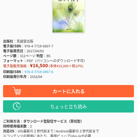
出版社
克誠堂出版
電子版ISBN
978-4-7719-6007-7
電子版発売日
2017/04/03
ページ数
312ページ
判型
B5
フォーマット
PDF（パソコンへのダウンロード不可）
¥16,500
電子版販売価格：
(本体¥15,000＋税10％)
印刷版ISBN
978-4-7719-0457-6
印刷版発行年月
2016/04
カートに入れる
ちょっと立ち読み
ご利用方法
ダウンロード型配信サービス（買切型）
同時使用端末数
2
対応OS
iOS最新の２世代前まで / Android最新の２世代前まで
※コンテンツの使用にあたり、専用ビューアisho.jpが必要