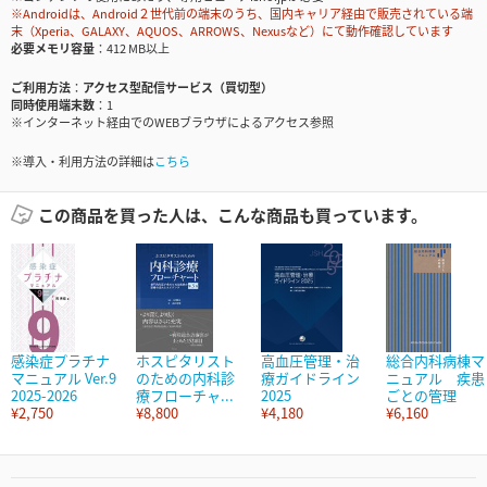
※Androidは、Android２世代前の端末のうち、国内キャリア経由で販売されている端
末（Xperia、GALAXY、AQUOS、ARROWS、Nexusなど）にて動作確認しています
必要メモリ容量
412 MB以上
ご利用方法
アクセス型配信サービス（買切型）
同時使用端末数
1
※インターネット経由でのWEBブラウザによるアクセス参照
※導入・利用方法の詳細は
こちら
この商品を買った人は、こんな商品も買っています。
感染症プラチナ
ホスピタリスト
高血圧管理・治
総合内科病棟マ
マニュアル Ver.9
のための内科診
療ガイドライン
ニュアル 疾患
2025-2026
療フローチャ...
2025
ごとの管理
¥2,750
¥8,800
¥4,180
¥6,160