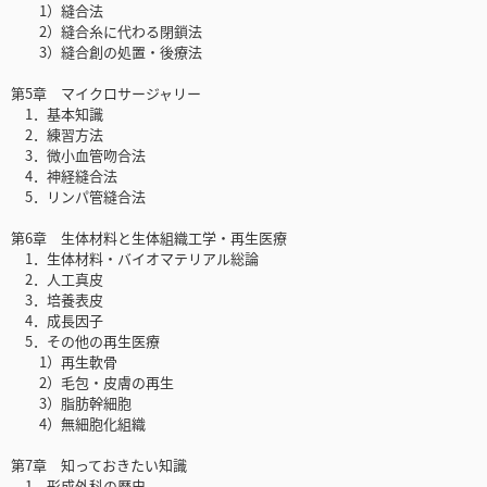
1）縫合法
2）縫合糸に代わる閉鎖法
3）縫合創の処置・後療法
第5章 マイクロサージャリー
1．基本知識
2．練習方法
3．微小血管吻合法
4．神経縫合法
5．リンパ管縫合法
第6章 生体材料と生体組織工学・再生医療
1．生体材料・バイオマテリアル総論
2．人工真皮
3．培養表皮
4．成長因子
5．その他の再生医療
1）再生軟骨
2）毛包・皮膚の再生
3）脂肪幹細胞
4）無細胞化組織
第7章 知っておきたい知識
1．形成外科の歴史