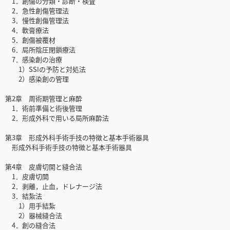
1．創傷の分類・診断・検査
2．急性創傷管理法
3．慢性創傷管理法
4．軟膏療法
5．創傷被覆材
6．局所陰圧閉鎖療法
7．感染創の治療
1）SSIの予防と対処法
2）感染創の管理
第2章 周術期管理と麻酔
1．術前準備と術後管理
2．形成外科で用いる局所麻酔法
第3章 形成外科手術手技の特徴と基本手術器具
形成外科手術手技の特徴と基本手術器具
第4章 皮膚切開と縫合法
1．皮膚切開
2．剥離，止血，ドレナージ法
3．結紮法
1）用手結紮
2）器械縫合法
4．創の縫合法