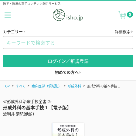
医学・医療の電子コンテンツ配信サービス
0
カテゴリー
詳細検索
ログイン／新規登録
初めての方へ
TOP
すべて
臨床医学（領域別）
形成外科
形成外科の基本手技１
≪形成外科治療手技全書I≫
形成外科の基本手技１【電子版】
波利井 清紀(他監)