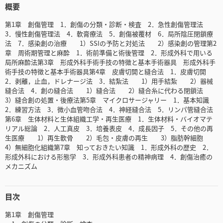
概要
第1章 創傷管理 1．創傷の分類・診断・検査 2．急性創傷管理法
3．慢性創傷管理法 4．軟膏療法 5．創傷被覆材 6．局所陰圧閉鎖療
法 7．感染創の治療 1）SSIの予防と対処法 2）感染創の管理第2
章 周術期管理と麻酔 1．術前準備と術後管理 2．形成外科で用いる
局所麻酔法第3章 形成外科手術手技の特徴と基本手術器具 形成外科手
術手技の特徴と基本手術器具第4章 皮膚切開と縫合法 1．皮膚切開
2．剥離，止血，ドレナージ法 3．結紮法 1）用手結紮 2）器械
縫合法 4．創の縫合法 1）縫合法 2）縫合糸に代わる閉鎖法
3）縫合創の処置・後療法第5章 マイクロサージャリー 1．基本知識
2．練習方法 3．微小血管吻合法 4．神経縫合法 5．リンパ管縫合法
第6章 生体材料と生体組織工学・再生医療 1．生体材料・バイオマテ
リアル総論 2．人工真皮 3．培養表皮 4．成長因子 5．その他の再
生医療 1）再生軟骨 2）毛包・皮膚の再生 3）脂肪幹細胞
4）無細胞化組織第7章 知っておきたい知識 1．形成外科の歴史 2．
形成外科における形態学 3．形成外科患者の精神病理 4．創傷治癒の
メカニズム
目次
第1章 創傷管理