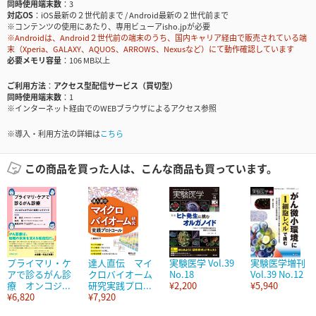
同時使用端末数
3
対応OS
iOS最新の２世代前まで / Android最新の２世代前まで
※コンテンツの使用にあたり、専用ビューアisho.jpが必要
※Androidは、Android２世代前の端末のうち、国内キャリア経由で販売されている端
末（Xperia、GALAXY、AQUOS、ARROWS、Nexusなど）にて動作確認しています
必要メモリ容量
106 MB以上
ご利用方法
アクセス型配信サービス（買切型）
同時使用端末数
1
※インターネット経由でのWEBブラウザによるアクセス参照
※導入・利用方法の詳細は
こちら
この商品を買った人は、こんな商品も買っています。
プライマリ・ケ
達人直伝 マイ
実験医学 Vol.39
実験医学増刊
アで診るがん診
クロバイオーム
No.18
Vol.39 No.12
療 オンコジ...
研究実践プロ...
¥2,200
¥5,940
¥6,820
¥7,920