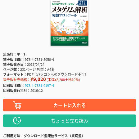
出版社
羊土社
電子版ISBN
978-4-7581-8050-4
電子版発売日
2017/04/24
ページ数
231ページ
判型
A4変
フォーマット
PDF（パソコンへのダウンロード不可）
¥9,020
電子版販売価格：
(本体¥8,200＋税10％)
印刷版ISBN
978-4-7581-0197-4
印刷版発行年月
2016/12
カートに入れる
ちょっと立ち読み
ご利用方法
ダウンロード型配信サービス（買切型）