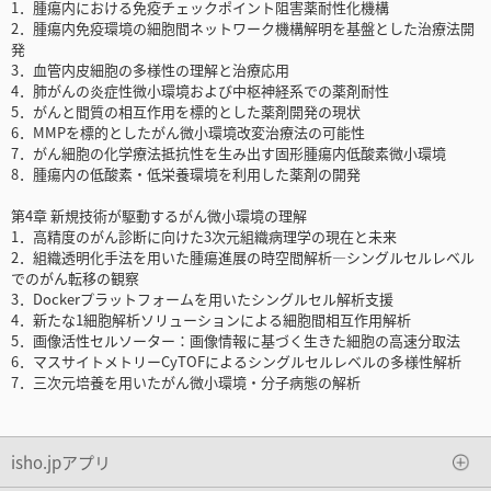
1．腫瘍内における免疫チェックポイント阻害薬耐性化機構
2．腫瘍内免疫環境の細胞間ネットワーク機構解明を基盤とした治療法開
発
3．血管内皮細胞の多様性の理解と治療応用
4．肺がんの炎症性微小環境および中枢神経系での薬剤耐性
5．がんと間質の相互作用を標的とした薬剤開発の現状
6．MMPを標的としたがん微小環境改変治療法の可能性
7．がん細胞の化学療法抵抗性を生み出す固形腫瘍内低酸素微小環境
8．腫瘍内の低酸素・低栄養環境を利用した薬剤の開発
第4章 新規技術が駆動するがん微小環境の理解
1．高精度のがん診断に向けた3次元組織病理学の現在と未来
2．組織透明化手法を用いた腫瘍進展の時空間解析―シングルセルレベル
でのがん転移の観察
3．Dockerプラットフォームを用いたシングルセル解析支援
4．新たな1細胞解析ソリューションによる細胞間相互作用解析
5．画像活性セルソーター：画像情報に基づく生きた細胞の高速分取法
6．マスサイトメトリーCyTOFによるシングルセルレベルの多様性解析
7．三次元培養を用いたがん微小環境・分子病態の解析
isho.jpアプリ