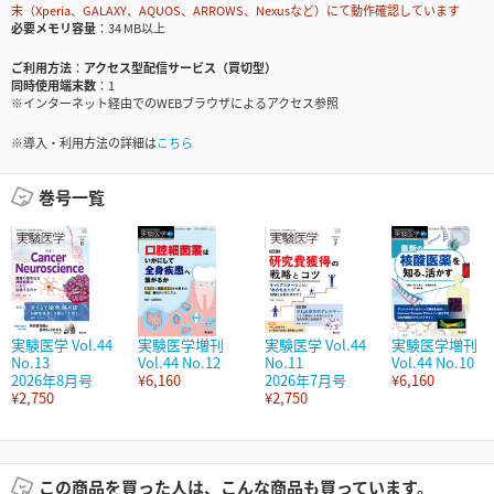
末（Xperia、GALAXY、AQUOS、ARROWS、Nexusなど）にて動作確認しています
必要メモリ容量
34 MB以上
ご利用方法
アクセス型配信サービス（買切型）
同時使用端末数
1
※インターネット経由でのWEBブラウザによるアクセス参照
※導入・利用方法の詳細は
こちら
巻号一覧
実験医学 Vol.44
実験医学増刊
実験医学 Vol.44
実験医学増刊
No.13
Vol.44 No.12
No.11
Vol.44 No.10
2026年8月号
¥6,160
2026年7月号
¥6,160
¥2,750
¥2,750
この商品を買った人は、こんな商品も買っています。