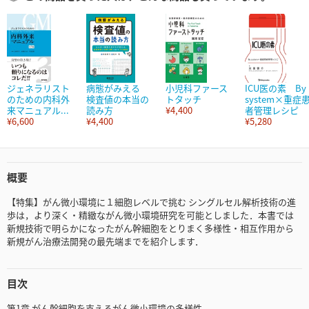
ジェネラリスト
病態がみえる
小児科ファース
ICU医の素 By
のための内科外
検査値の本当の
トタッチ
system×重症
来マニュアル...
読み方
¥4,400
者管理レシピ
¥6,600
¥4,400
¥5,280
概要
【特集】がん微小環境に１細胞レベルで挑む シングルセル解析技術の進
歩は，より深く・精緻ながん微小環境研究を可能としました．本書では
新規技術で明らかになったがん幹細胞をとりまく多様性・相互作用から
新規がん治療法開発の最先端までを紹介します．
目次
第1章 がん幹細胞を支えるがん微小環境の多様性