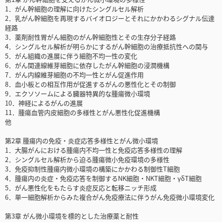
1．がん幹細胞の理解に向けたシングルセル解析
2．乳がん幹細胞を再現するバイオロジーとそれにかかわるシグナル伝達
経路
3．薬剤耐性胃がん細胞のがん幹細胞性とその生存分子経路
4．シングルセル解析が明らかにするがん幹細胞の治療抵抗性への関与
5．がん組織の進展に伴う細胞不均一性の変化
6．がん関連線維芽細胞に依存したがん幹細胞の浸潤機構
7．がん内線維芽細胞の不均一性とがん促進作用
8．血小板との相互作用が促進するがんの悪性化とその制御
9．エクソソームによる臓器特異的な腫瘍微小環境
10．神経によるがんの進展
11．腫瘍血管内皮細胞の多様性とがん悪性化促進機構
他
第2章 腫瘍内の免疫・炎症応答多様性とがん微小環境
1．大腸がんにおける腫瘍内不均一性と免疫応答多様性の理解
2．シングルセル解析から迫る腫瘍微小免疫環境の多様性
3．免疫抑制性腫瘍内微小環境の構築にかかわる制御性T細胞
4．腫瘍内の炎症・免疫応答を制御するNK細胞・NKT細胞・γδT細胞
5．がん悪性化をもたらす炎症反応と転移ニッチ形成
6．単一細胞解析からみた複合がん免疫療法に伴うがん免疫微小環境変化
第3章 がん微小環境を標的とした治療薬と耐性