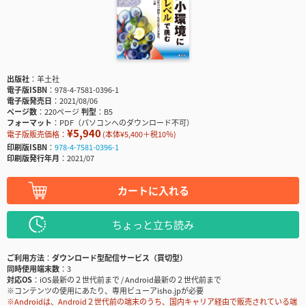
出版社
羊土社
電子版ISBN
978-4-7581-0396-1
電子版発売日
2021/08/06
ページ数
220ページ
判型
B5
フォーマット
PDF（パソコンへのダウンロード不可）
¥5,940
電子版販売価格：
(本体¥5,400＋税10％)
印刷版ISBN
978-4-7581-0396-1
印刷版発行年月
2021/07
カートに入れる
ちょっと立ち読み
ご利用方法
ダウンロード型配信サービス（買切型）
同時使用端末数
3
対応OS
iOS最新の２世代前まで / Android最新の２世代前まで
※コンテンツの使用にあたり、専用ビューアisho.jpが必要
※Androidは、Android２世代前の端末のうち、国内キャリア経由で販売されている端