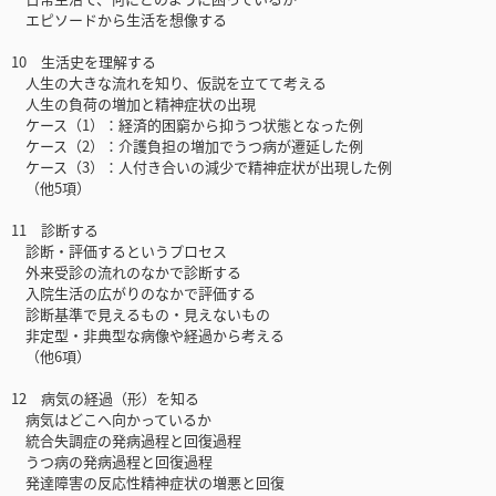
エピソードから生活を想像する
10 生活史を理解する
人生の大きな流れを知り、仮説を立てて考える
人生の負荷の増加と精神症状の出現
ケース（1）：経済的困窮から抑うつ状態となった例
ケース（2）：介護負担の増加でうつ病が遷延した例
ケース（3）：人付き合いの減少で精神症状が出現した例
（他5項）
11 診断する
診断・評価するというプロセス
外来受診の流れのなかで診断する
入院生活の広がりのなかで評価する
診断基準で見えるもの・見えないもの
非定型・非典型な病像や経過から考える
（他6項）
12 病気の経過（形）を知る
病気はどこへ向かっているか
統合失調症の発病過程と回復過程
うつ病の発病過程と回復過程
発達障害の反応性精神症状の増悪と回復