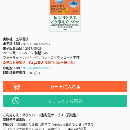
出版社
医学書院
電子版ISBN
978-4-260-63020-7
電子版発売日
2017/05/29
ページ数
296ページ
判型
A5
フォーマット
PDF（パソコンへのダウンロード不可）
¥3,300
電子版販売価格：
(本体¥3,000＋税10％)
印刷版ISBN
978-4-260-03020-5
印刷版発行年月
2017/04
カートに入れる
ちょっと立ち読み
ご利用方法
ダウンロード型配信サービス（買切型）
同時使用端末数
3
対応OS
iOS最新の２世代前まで / Android最新の２世代前まで
※コンテンツの使用にあたり、専用ビューアisho.jpが必要