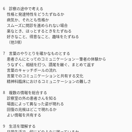
6 診察の途中で考える
性格と発達特性をどうたずねるか
病気か、それとも性格か
スムーズに問診を進められない場合
楽なとき、ほっとするときをたずねる
好きなこと、得意なこと、趣味をたずねる
（他3項）
7 言葉のやりとりを確かなものとする
患者さんにとってのコミュニケーション－筆者の体験から
うなずく、相槌を打つ、語尾を継ぐ、まとめて返す
言葉のキャッチボールの流れ
言葉でのコミュニケーションと共有する文化
精神科臨床におけるコミュニケーションの難しさ
8 複数の情報を総合する
診察室の外の患者さんを知る
場面によって異なった姿が現れる
回復の兆候はどこで現れるか
よい情報を共有する
9 生活を理解する
日常生活で、何にどのように困っているか