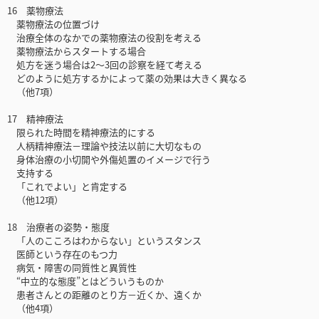
16 薬物療法
薬物療法の位置づけ
治療全体のなかでの薬物療法の役割を考える
薬物療法からスタートする場合
処方を迷う場合は2～3回の診察を経て考える
どのように処方するかによって薬の効果は大きく異なる
（他7項）
17 精神療法
限られた時間を精神療法的にする
人柄精神療法－理論や技法以前に大切なもの
身体治療の小切開や外傷処置のイメージで行う
支持する
「これでよい」と肯定する
（他12項）
18 治療者の姿勢・態度
「人のこころはわからない」というスタンス
医師という存在のもつ力
病気・障害の同質性と異質性
“中立的な態度”とはどういうものか
患者さんとの距離のとり方－近くか、遠くか
（他4項）