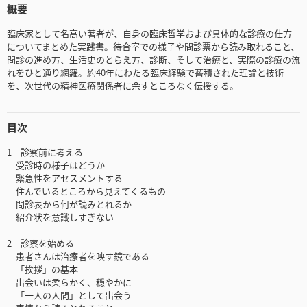
概要
臨床家として名高い著者が、自身の臨床哲学および具体的な診療の仕方
についてまとめた実践書。待合室での様子や問診票から読み取れること、
問診の進め方、生活史のとらえ方、診断、そして治療と、実際の診療の流
れをひと通り網羅。約40年にわたる臨床経験で蓄積された理論と技術
を、次世代の精神医療関係者に余すところなく伝授する。
目次
1 診察前に考える
受診時の様子はどうか
緊急性をアセスメントする
住んでいるところから見えてくるもの
問診表から何が読みとれるか
紹介状を意識しすぎない
2 診察を始める
患者さんは治療者を映す鏡である
「挨拶」の基本
出会いは柔らかく、穏やかに
「一人の人間」として出会う