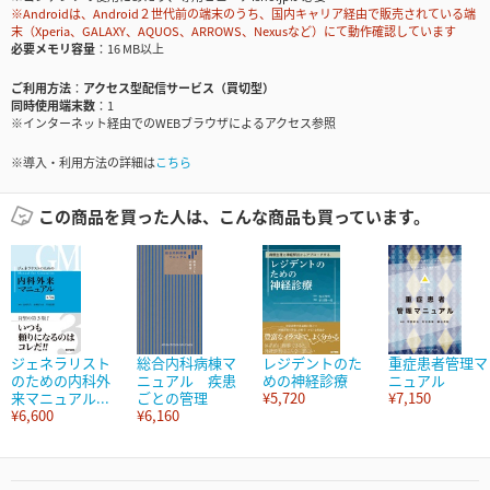
※Androidは、Android２世代前の端末のうち、国内キャリア経由で販売されている端
末（Xperia、GALAXY、AQUOS、ARROWS、Nexusなど）にて動作確認しています
必要メモリ容量
16 MB以上
ご利用方法
アクセス型配信サービス（買切型）
同時使用端末数
1
※インターネット経由でのWEBブラウザによるアクセス参照
※導入・利用方法の詳細は
こちら
この商品を買った人は、こんな商品も買っています。
ジェネラリスト
総合内科病棟マ
レジデントのた
重症患者管理マ
のための内科外
ニュアル 疾患
めの神経診療
ニュアル
来マニュアル...
ごとの管理
¥5,720
¥7,150
¥6,600
¥6,160