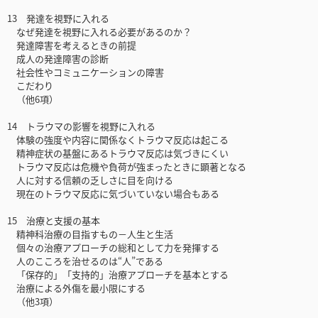
13 発達を視野に入れる
なぜ発達を視野に入れる必要があるのか？
発達障害を考えるときの前提
成人の発達障害の診断
社会性やコミュニケーションの障害
こだわり
（他6項）
14 トラウマの影響を視野に入れる
体験の強度や内容に関係なくトラウマ反応は起こる
精神症状の基盤にあるトラウマ反応は気づきにくい
トラウマ反応は危機や負荷が強まったときに顕著となる
人に対する信頼の乏しさに目を向ける
現在のトラウマ反応に気づいていない場合もある
15 治療と支援の基本
精神科治療の目指すもの－人生と生活
個々の治療アプローチの総和として力を発揮する
人のこころを治せるのは“人”である
「保存的」「支持的」治療アプローチを基本とする
治療による外傷を最小限にする
（他3項）