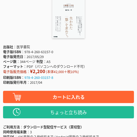
出版社
医学書院
電子版ISBN
978-4-260-63157-0
電子版発売日
2017/05/29
ページ数
344ページ
判型
A5
フォーマット
PDF（パソコンへのダウンロード不可）
¥2,200
電子版販売価格：
(本体¥2,000＋税10％)
印刷版ISBN
978-4-260-03157-8
印刷版発行年月
2017/04
カートに入れる
ちょっと立ち読み
ご利用方法
ダウンロード型配信サービス（買切型）
同時使用端末数
3
対応OS
iOS最新の２世代前まで / Android最新の２世代前まで