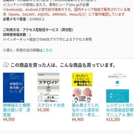
※コンテンツの使用にあたり、専用ビューアisho.jpが必要
※Androidは、Android２世代前の端末のうち、国内キャリア経由で販売されている端
末（Xperia、GALAXY、AQUOS、ARROWS、Nexusなど）にて動作確認しています
必要メモリ容量
10 MB以上
ご利用方法
アクセス型配信サービス（買切型）
同時使用端末数
1
※インターネット経由でのWEBブラウザによるアクセス参照
※導入・利用方法の詳細は
こちら
この商品を買った人は、こんな商品も買っています。
病棟指示と頻用
ステロイドの虎
誰も教えてくれ
レジデントのた
薬の使い方 決
¥3,300
なかった皮疹の
めの感染症診療
定版
診かた・考え...
マニュアル 第4..
¥4,950
¥4,400
¥13,200