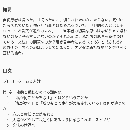
概要
自傷患者は言った。「切ったのか、切らされたのかわからない。気づい
たら切れていた」依存症当事者はため息をついた。「世間の人とはしゃ
べっている言葉が違うのよね」――当事者の切実な思いはなぜうまく語れ
ないのか？語る言葉がないのか？それ以前に、私たちの思考を条件づけ
ている「文法」の問題なのか？若き哲学者による《する》と《される》
の外側の世界への旅はこうして始まった。ケア論に新たな地平を切り開く
画期的論考。
目次
プロローグ－ある対話
第1章 能動と受動をめぐる諸問題
1 「私が何ごとかをなす」とはどういうことか
2 「私が歩く」と「私のもとで歩行が実現されている」は何が違うの
か
3 意志と責任は突然現れる
4 太陽がどうしても近くにあるように感じられる－スピノザ
5 文法の世界へ