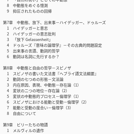
8 中動態をめぐる憶測
9 抑圧されたものの回帰
第7章 中動態、放下、出来事－ハイデッガー、ドゥルーズ
1 ハイデッガーと意志
2 ハイデッガーの意志批判
3 「放下 Gelassenheit」
4 ドゥルーズ『意味の論理学』－その古典的問題設定
5 出来事の言語、動詞的哲学
6 動詞は名詞に先行するか？
第8章 中動態と自由の哲学－スピノザ
1 スピノザの書いた文法書『ヘブライ語文法綱要』
2 動詞の七つめの形態－文法論
3 内在原因、表現、中動態－存在論（1）
4 変状の二つの地位－存在論（2）
5 変状の中動態的プロセス－倫理学（1）
6 スピノザにおける能動と受動－倫理学（2）
7 能動と受動の度合い－倫理学（3）
8 自由について
第9章 ビリーたちの物語
1 メルヴィルの遺作