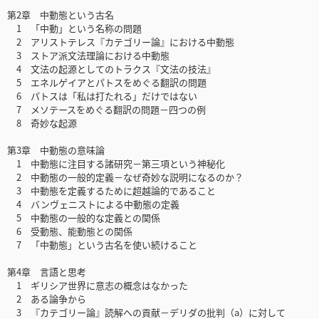
第2章 中動態という古名
1 「中動」という名称の問題
2 アリストテレス『カテゴリー論』における中動態
3 ストア派文法理論における中動態
4 文法の起源としてのトラクス『文法の技法』
5 エネルゲイアとパトスをめぐる翻訳の問題
6 パトスは「私は打たれる」だけではない
7 メソテースをめぐる翻訳の問題－四つの例
8 奇妙な起源
第3章 中動態の意味論
1 中動態に注目する諸研究－第三項という神秘化
2 中動態の一般的定義－なぜ奇妙な説明になるのか？
3 中動態を定義するために超越論的であること
4 バンヴェニストによる中動態の定義
5 中動態の一般的な定義との関係
6 受動態、能動態との関係
7 「中動態」という古名を使い続けること
第4章 言語と思考
1 ギリシア世界に意志の概念はなかった
2 ある論争から
3 『カテゴリー論』読解への貢献－デリダの批判（a）に対して