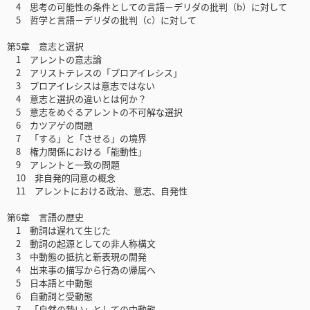
4 思考の可能性の条件としての言語－デリダの批判（b）に対して
5 哲学と言語－デリダの批判（c）に対して
第5章 意志と選択
1 アレントの意志論
2 アリストテレスの「プロアイレシス」
3 プロアイレシスは意志ではない
4 意志と選択の違いとは何か？
5 意志をめぐるアレントの不可解な選択
6 カツアゲの問題
7 「する」と「させる」の境界
8 権力関係における「能動性」
9 アレントと一致の問題
10 非自発的同意の概念
11 アレントにおける政治、意志、自発性
第6章 言語の歴史
1 動詞は遅れて生じた
2 動詞の起源としての非人称構文
3 中動態の抵抗と新表現の開発
4 出来事の描写から行為の帰属へ
5 日本語と中動態
6 自動詞と受動態
7 「自然の勢い」としての中動態