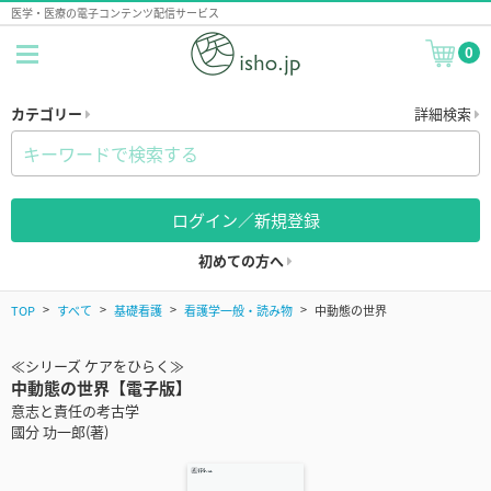
医学・医療の電子コンテンツ配信サービス
0
カテゴリー
詳細検索
ログイン／新規登録
初めての方へ
TOP
すべて
基礎看護
看護学一般・読み物
中動態の世界
≪シリーズ ケアをひらく≫
中動態の世界【電子版】
意志と責任の考古学
國分 功一郎(著)