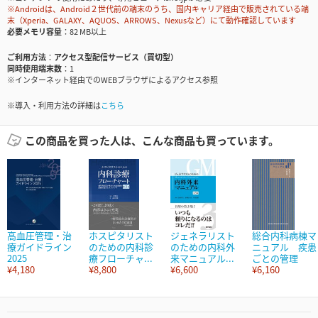
※Androidは、Android２世代前の端末のうち、国内キャリア経由で販売されている端
末（Xperia、GALAXY、AQUOS、ARROWS、Nexusなど）にて動作確認しています
必要メモリ容量
82 MB以上
ご利用方法
アクセス型配信サービス（買切型）
同時使用端末数
1
※インターネット経由でのWEBブラウザによるアクセス参照
※導入・利用方法の詳細は
こちら
この商品を買った人は、こんな商品も買っています。
高血圧管理・治
ホスピタリスト
ジェネラリスト
総合内科病棟マ
療ガイドライン
のための内科診
のための内科外
ニュアル 疾患
2025
療フローチャ...
来マニュアル...
ごとの管理
¥4,180
¥8,800
¥6,600
¥6,160