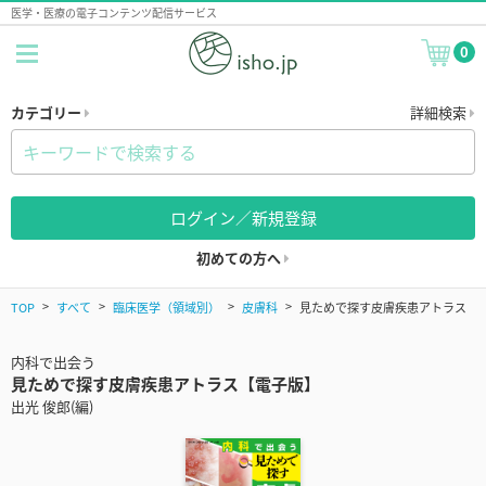
医学・医療の電子コンテンツ配信サービス
0
カテゴリー
詳細検索
ログイン／新規登録
初めての方へ
TOP
すべて
臨床医学（領域別）
皮膚科
見ためで探す皮膚疾患アトラス
内科で出会う
見ためで探す皮膚疾患アトラス【電子版】
出光 俊郎(編)