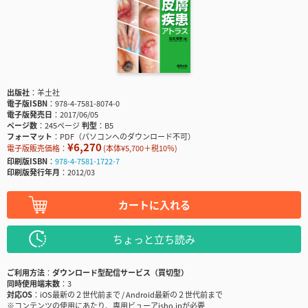
出版社
羊土社
電子版ISBN
978-4-7581-8074-0
電子版発売日
2017/06/05
ページ数
245ページ
判型
B5
フォーマット
PDF（パソコンへのダウンロード不可）
¥6,270
電子版販売価格：
(本体¥5,700＋税10％)
印刷版ISBN
978-4-7581-1722-7
印刷版発行年月
2012/03
カートに入れる
ちょっと立ち読み
ご利用方法
ダウンロード型配信サービス（買切型）
同時使用端末数
3
対応OS
iOS最新の２世代前まで / Android最新の２世代前まで
※コンテンツの使用にあたり、専用ビューアisho.jpが必要