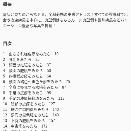
概要
症状と見ためから探せる，全科必携の皮膚アトラス！すべての診療科で出
会う皮膚疾患を中心に，典型例はもちろん，非典型例や鑑別疾患などバリ
エーション豊富な写真を掲載！
目次
1 虫さされ様皮疹をみたら 10
2 脱毛をみたら 25
3 顔面の紅斑をみたら 37
4 顔面の腫脹をみたら 50
5 痤瘡様皮疹をみたら 64
6 顔面の褐色〜黒色丘疹をみたら 75
7 全身に多発する水疱をみたら 87
8 手足の皮疹をみたら 98
9 手足の凍瘡様紅斑をみたら 113
10 陰部の皮疹をみたら 127
11 難治性口内炎をみたら 140
12 足底の黒色斑をみたら 149
13 下腿の腫脹をみたら 157
14 中毒疹をみたら 172