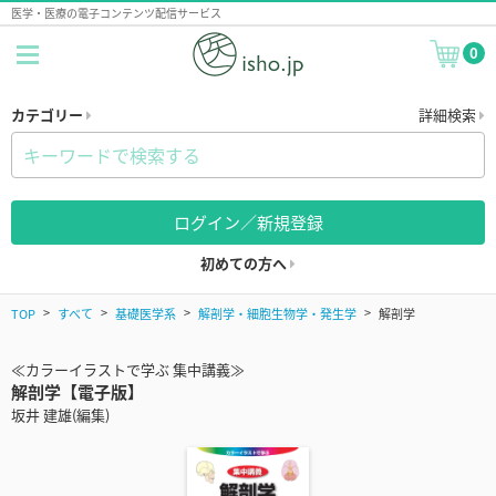
医学・医療の電子コンテンツ配信サービス
0
カテゴリー
詳細検索
ログイン／新規登録
初めての方へ
TOP
すべて
基礎医学系
解剖学・細胞生物学・発生学
解剖学
≪カラーイラストで学ぶ 集中講義≫
解剖学【電子版】
坂井 建雄(編集)