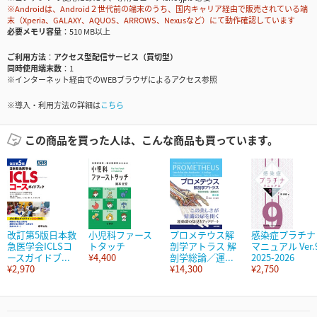
※Androidは、Android２世代前の端末のうち、国内キャリア経由で販売されている端
末（Xperia、GALAXY、AQUOS、ARROWS、Nexusなど）にて動作確認しています
必要メモリ容量
510 MB以上
ご利用方法
アクセス型配信サービス（買切型）
同時使用端末数
1
※インターネット経由でのWEBブラウザによるアクセス参照
※導入・利用方法の詳細は
こちら
この商品を買った人は、こんな商品も買っています。
改訂第5版日本救
小児科ファース
プロメテウス解
感染症プラチナ
急医学会ICLSコ
トタッチ
剖学アトラス 解
マニュアル Ver.
ースガイドブ...
¥4,400
剖学総論／運...
2025-2026
¥2,970
¥14,300
¥2,750