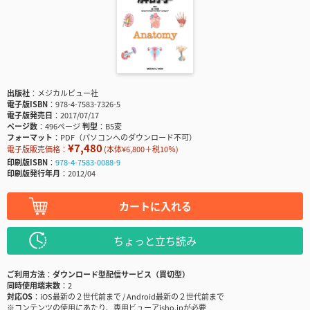
出版社
メジカルビュー社
電子版ISBN
978-4-7583-7326-5
電子版発売日
2017/07/17
ページ数
496ページ
判型
B5変
フォーマット
PDF（パソコンへのダウンロード不可）
¥7,480
電子版販売価格：
(本体¥6,800＋税10％)
印刷版ISBN
978-4-7583-0088-9
印刷版発行年月
2012/04
カートに入れる
ちょっと立ち読み
ご利用方法
ダウンロード型配信サービス（買切型）
同時使用端末数
2
対応OS
iOS最新の２世代前まで / Android最新の２世代前まで
※コンテンツの使用にあたり、専用ビューアisho.jpが必要