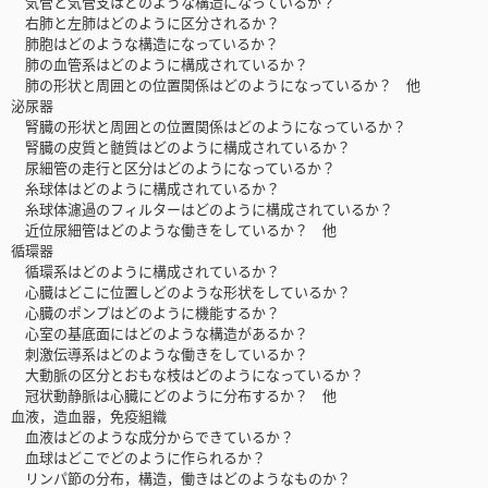
気管と気管支はどのような構造になっているか？
右肺と左肺はどのように区分されるか？
肺胞はどのような構造になっているか？
肺の血管系はどのように構成されているか？
肺の形状と周囲との位置関係はどのようになっているか？ 他
泌尿器
腎臓の形状と周囲との位置関係はどのようになっているか？
腎臓の皮質と髄質はどのように構成されているか？
尿細管の走行と区分はどのようになっているか？
糸球体はどのように構成されているか？
糸球体濾過のフィルターはどのように構成されているか？
近位尿細管はどのような働きをしているか？ 他
循環器
循環系はどのように構成されているか？
心臓はどこに位置しどのような形状をしているか？
心臓のポンプはどのように機能するか？
心室の基底面にはどのような構造があるか？
刺激伝導系はどのような働きをしているか？
大動脈の区分とおもな枝はどのようになっているか？
冠状動静脈は心臓にどのように分布するか？ 他
血液，造血器，免疫組織
血液はどのような成分からできているか？
血球はどこでどのように作られるか？
リンパ節の分布，構造，働きはどのようなものか？