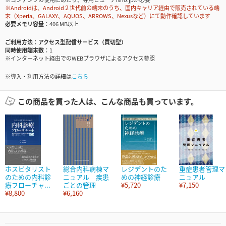
※Androidは、Android２世代前の端末のうち、国内キャリア経由で販売されている端
末（Xperia、GALAXY、AQUOS、ARROWS、Nexusなど）にて動作確認しています
必要メモリ容量
406 MB以上
ご利用方法
アクセス型配信サービス（買切型）
同時使用端末数
1
※インターネット経由でのWEBブラウザによるアクセス参照
※導入・利用方法の詳細は
こちら
この商品を買った人は、こんな商品も買っています。
ホスピタリスト
総合内科病棟マ
レジデントのた
重症患者管理マ
のための内科診
ニュアル 疾患
めの神経診療
ニュアル
療フローチャ...
ごとの管理
¥5,720
¥7,150
¥8,800
¥6,160