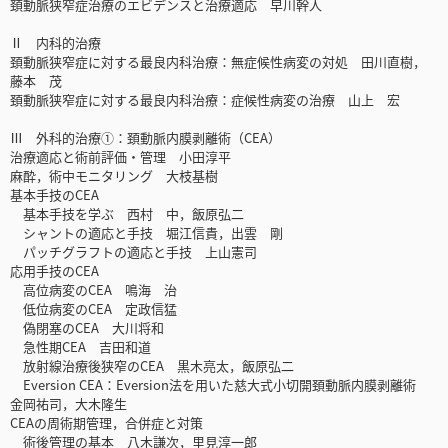
頚動脈狭窄症治療のエビデンスと治療適応 早川幹人
Ⅱ 内科的治療
頚動脈狭窄症に対する最良内科治療：無症候性病変の対処 田川直樹，
藤本 茂
頚動脈狭窄症に対する最良内科治療：症候性病変の治療 山上 宏
Ⅲ 外科的治療①：頚動脈内膜剥離術（CEA）
治療適応と術前評価・管理 小田淳平
麻酔，術中モニタリング 大枝基樹
基本手技のCEA
基本手技を学ぶ 西村 中，飯原弘二
シャントの適応と手技 堀江信貴，出雲 剛
パッチグラフトの適応と手技 上山憲司
応用手技のCEA
高位病変のCEA 鳴海 治
低位病変のCEA 定政信猛
偽閉塞のCEA 大川将和
急性期CEA 吉田和道
放射線治療後狭窄のCEA 黒木亮太，飯原弘二
Eversion CEA：Eversion法を用いた慈大式小切開頚動脈内膜剥離術
金岡祐司，大木隆生
CEAの周術期管理，合併症と対策
術後管理の基本 八木謙次，里見淳一郎