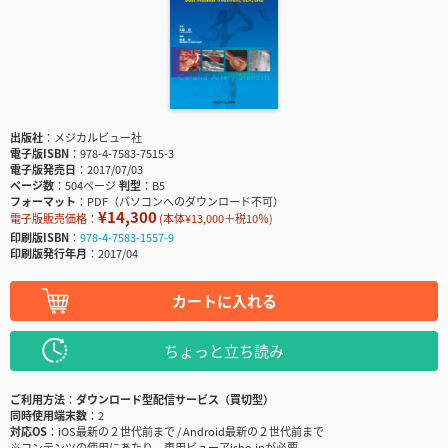
出版社
メジカルビュー社
電子版ISBN
978-4-7583-7515-3
電子版発売日
2017/07/03
ページ数
504ページ
判型
B5
フォーマット
PDF（パソコンへのダウンロード不可）
¥14,300
電子版販売価格：
(本体¥13,000＋税10％)
印刷版ISBN
978-4-7583-1557-9
印刷版発行年月
2017/04
カートに入れる
ちょっと立ち読み
ご利用方法
ダウンロード型配信サービス（買切型）
同時使用端末数
2
対応OS
iOS最新の２世代前まで / Android最新の２世代前まで
※コンテンツの使用にあたり、専用ビューアisho.jpが必要