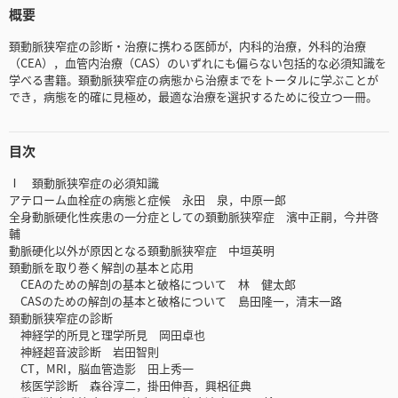
概要
頚動脈狭窄症の診断・治療に携わる医師が，内科的治療，外科的治療
（CEA），血管内治療（CAS）のいずれにも偏らない包括的な必須知識を
学べる書籍。頚動脈狭窄症の病態から治療までをトータルに学ぶことが
でき，病態を的確に見極め，最適な治療を選択するために役立つ一冊。
目次
Ⅰ 頚動脈狭窄症の必須知識
アテローム血栓症の病態と症候 永田 泉，中原一郎
全身動脈硬化性疾患の一分症としての頚動脈狭窄症 濱中正嗣，今井啓
輔
動脈硬化以外が原因となる頚動脈狭窄症 中垣英明
頚動脈を取り巻く解剖の基本と応用
CEAのための解剖の基本と破格について 林 健太郎
CASのための解剖の基本と破格について 島田隆一，清末一路
頚動脈狭窄症の診断
神経学的所見と理学所見 岡田卓也
神経超音波診断 岩田智則
CT，MRI，脳血管造影 田上秀一
核医学診断 森谷淳二，掛田伸吾，興梠征典