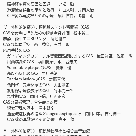
脳神経麻痺の要因と回避 一ツ松 勤
過灌流症候群の予防と治療 丸山大輔，片岡大治
CEA後の再狭窄とその治療 堀江信貴，出雲 剛
Ⅳ 外科的治療②：頚動脈ステント留置術（CAS）
CASを安全に行うための術前全身評価 松本省二
麻酔，術中モニタリング 菊池隆幸
CASの基本手技 西 秀久，石井 暁
応用手技のCAS
ガイディングカテーテル留置困難例に対するCAS 織田祥至，佐藤 徹
屈曲病変のCAS 福田健治，東 登志夫
Vulnerable plaqueのCAS 廣畑 優
高度石灰化のCAS 早川基治
Tandem lesionのCAS 定藤章代
偽閉塞，完全閉塞のCAS 太田剛史
放射線治療後狭窄のCAS 竹本光一郎
急性期CAS 岡内正信，川西正彦
CASの周術管理，合併症と対策
術後管理の基本 津本智幸
過灌流症候群の管理とstaged angioplasty 内田和孝，吉村紳一
CAS 後の再狭窄とその治療 宮田 悠
Ⅴ 外科的治療③：頚動脈狭窄症と複合血管治療