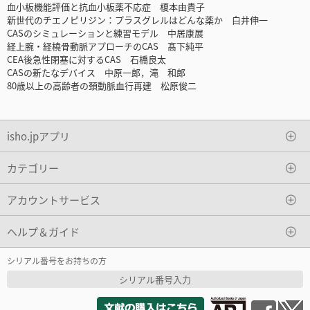
血小板機能評価と抗血小板薬不応症 榎本由貴子
新世代のチエノピリジン：プラスグレルはどんな薬か 白井伸一
CASのシミュレーションと練習モデル 中居康展
経上腕・経橈骨動脈アプローチのCAS 髙下純平
CEA後急性閉塞に対するCAS 石橋良太
CASの新たなデバイス 中原一郎，滝 和郎
80歳以上の高齢者の頚動脈血行再建 松原俊二
isho.jpアプリ
カテゴリー
アカウントサービス
ヘルプ＆ガイド
シリアル番号をお持ちの方
シリアル番号入力