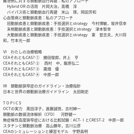
難治例に対する頚動脈血行再建：私のアプローチ
Hybrid OR の活用 片岡大治，髙橋 淳
バイパス術と頚動脈血行再建 米山 琢，岡田芳和
心血管病と頚動脈疾患：私のアプローチ
冠動脈疾患と頚動脈疾患：手技選択とstrategy 今村博敏，坂井信幸
末梢動脈疾患と頚動脈疾患：手技選択とstrategy 津本智幸
大動脈疾患と頚動脈疾患：手技選択とstrategy 東 登志夫，大川将
和，竹本光一郎
Ⅵ わたしの治療戦略
CEAそれともCAS? ① 勝田俊郎，井上 亨
CEAそれともCAS? ② 西村 中，飯原弘二
CEAそれともCAS? ③ 廣畑 優
CEAそれともCAS? ④ 中原一郎
Ⅶ 頚動脈狭窄症のガイドライン・治療指針
日本と世界の頚動脈治療ガイドライン 太田剛史
T O P I C S
OCTの実力 黒田淳子，進藤誠悟，吉村紳一
頚動脈の数値流体解析（CFD） 河野健一
無症候性高度狭窄症における比較試験：ACT-ⅠとCREST-2 中原一郎
スタチンと頚動脈治療 高山勝年，吉川公彦
CEAのシミュレーションと練習モデル 宇野昌明