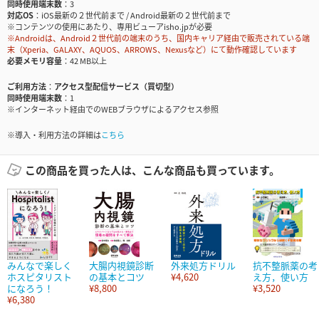
同時使用端末数
3
対応OS
iOS最新の２世代前まで / Android最新の２世代前まで
※コンテンツの使用にあたり、専用ビューアisho.jpが必要
※Androidは、Android２世代前の端末のうち、国内キャリア経由で販売されている端
末（Xperia、GALAXY、AQUOS、ARROWS、Nexusなど）にて動作確認しています
必要メモリ容量
42 MB以上
ご利用方法
アクセス型配信サービス（買切型）
同時使用端末数
1
※インターネット経由でのWEBブラウザによるアクセス参照
※導入・利用方法の詳細は
こちら
この商品を買った人は、こんな商品も買っています。
みんなで楽しく
大腸内視鏡診断
外来処方ドリル
抗不整脈薬の考
ホスピタリスト
の基本とコツ
¥4,620
え方，使い方
になろう！
¥8,800
¥3,520
¥6,380