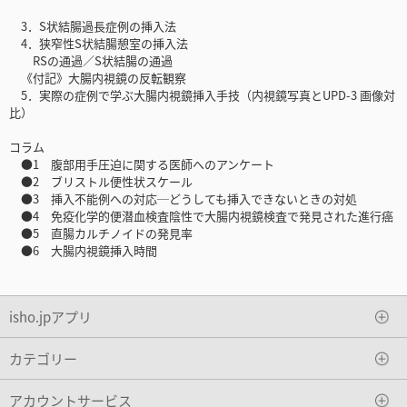
3．S状結腸過長症例の挿入法
4．狭窄性S状結腸憩室の挿入法
RSの通過／S状結腸の通過
《付記》大腸内視鏡の反転観察
5．実際の症例で学ぶ大腸内視鏡挿入手技（内視鏡写真とUPD-3 画像対
比）
コラム
●1 腹部用手圧迫に関する医師へのアンケート
●2 ブリストル便性状スケール
●3 挿入不能例への対応─どうしても挿入できないときの対処
●4 免疫化学的便潜血検査陰性で大腸内視鏡検査で発見された進行癌
●5 直腸カルチノイドの発見率
●6 大腸内視鏡挿入時間
isho.jpアプリ
カテゴリー
アカウントサービス