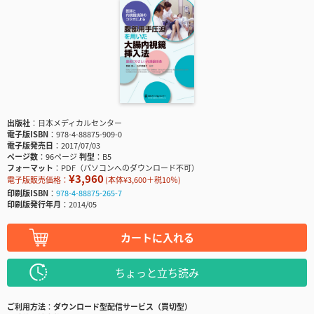
出版社
日本メディカルセンター
電子版ISBN
978-4-88875-909-0
電子版発売日
2017/07/03
ページ数
96ページ
判型
B5
フォーマット
PDF（パソコンへのダウンロード不可）
¥3,960
電子版販売価格：
(本体¥3,600＋税10％)
印刷版ISBN
978-4-88875-265-7
印刷版発行年月
2014/05
カートに入れる
ちょっと立ち読み
ご利用方法
ダウンロード型配信サービス（買切型）