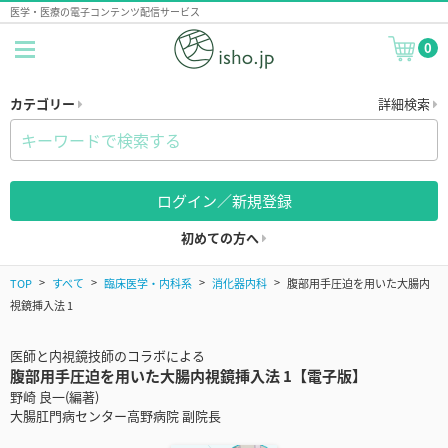
医学・医療の電子コンテンツ配信サービス
0
カテゴリー
詳細検索
ログイン／新規登録
初めての方へ
TOP
すべて
臨床医学・内科系
消化器内科
腹部用手圧迫を用いた大腸内
視鏡挿入法 1
医師と内視鏡技師のコラボによる
腹部用手圧迫を用いた大腸内視鏡挿入法 1【電子版】
野崎 良一(編著)
大腸肛門病センター高野病院 副院長