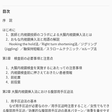
目次
序 説
はじめに
1．医師と内視鏡技師のコラボによる大腸内視鏡挿入法とは
2．おもな内視鏡挿入法と用語の解説
Hooking the hold法／Right turn shortening法／ジグリング
（jiggling）／軸保持短縮法／スラロームテクニック／αループ法
第1章 検査前の必要事項と注意点
1．大腸内視鏡検査を実施するにあたっての注意事項
2．内視鏡検査前に押さえておきたい患者情報
3．前処置
4．前投薬
第2章 大腸内視鏡挿入法における腹部用手圧迫法
1．用手圧迫法の基本
なぜ用手圧迫が必要なのか／用手圧迫時注意すること／女性でもでき
る腹部用手圧迫／効果的な腹部用手圧迫の基本パターン／体重を乗せやす