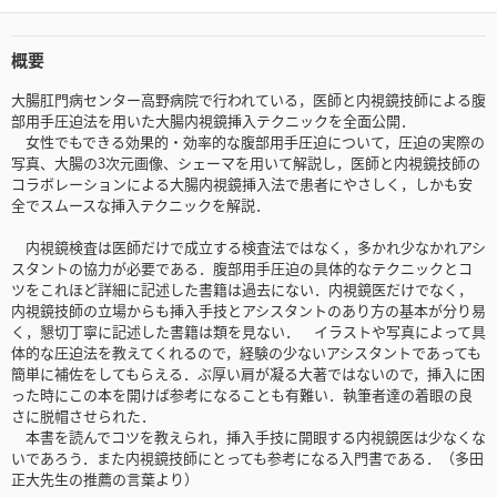
概要
大腸肛門病センター高野病院で行われている，医師と内視鏡技師による腹
部用手圧迫法を用いた大腸内視鏡挿入テクニックを全面公開．
女性でもできる効果的・効率的な腹部用手圧迫について，圧迫の実際の
写真、大腸の3次元画像、シェーマを用いて解説し，医師と内視鏡技師の
コラボレーションによる大腸内視鏡挿入法で患者にやさしく，しかも安
全でスムースな挿入テクニックを解説．
内視鏡検査は医師だけで成立する検査法ではなく，多かれ少なかれアシ
スタントの協力が必要である．腹部用手圧迫の具体的なテクニックとコ
ツをこれほど詳細に記述した書籍は過去にない．内視鏡医だけでなく，
内視鏡技師の立場からも挿入手技とアシスタントのあり方の基本が分り易
く，懇切丁寧に記述した書籍は類を見ない． イラストや写真によって具
体的な圧迫法を教えてくれるので，経験の少ないアシスタントであっても
簡単に補佐をしてもらえる．ぶ厚い肩が凝る大著ではないので，挿入に困
った時にこの本を開けば参考になることも有難い．執筆者達の着眼の良
さに脱帽させられた．
本書を読んでコツを教えられ，挿入手技に開眼する内視鏡医は少なくな
いであろう．また内視鏡技師にとっても参考になる入門書である．（多田
正大先生の推薦の言葉より）