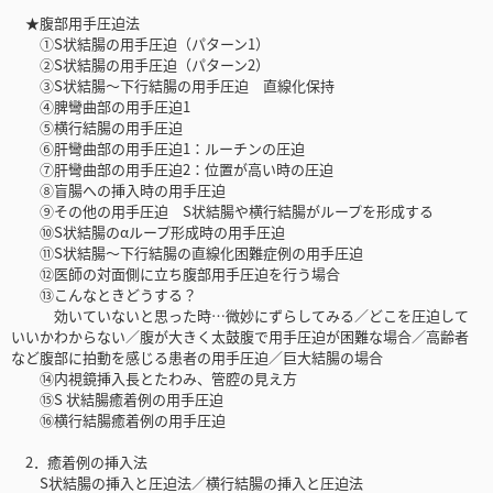
★腹部用手圧迫法
①S状結腸の用手圧迫（パターン1）
②S状結腸の用手圧迫（パターン2）
③S状結腸～下行結腸の用手圧迫 直線化保持
④脾彎曲部の用手圧迫1
⑤横行結腸の用手圧迫
⑥肝彎曲部の用手圧迫1：ルーチンの圧迫
⑦肝彎曲部の用手圧迫2：位置が高い時の圧迫
⑧盲腸への挿入時の用手圧迫
⑨その他の用手圧迫 S状結腸や横行結腸がループを形成する
⑩S状結腸のαループ形成時の用手圧迫
⑪S状結腸～下行結腸の直線化困難症例の用手圧迫
⑫医師の対面側に立ち腹部用手圧迫を行う場合
⑬こんなときどうする？
効いていないと思った時…微妙にずらしてみる／どこを圧迫して
いいかわからない／腹が大きく太鼓腹で用手圧迫が困難な場合／高齢者
など腹部に拍動を感じる患者の用手圧迫／巨大結腸の場合
⑭内視鏡挿入長とたわみ、管腔の見え方
⑮S 状結腸癒着例の用手圧迫
⑯横行結腸癒着例の用手圧迫
2．癒着例の挿入法
S状結腸の挿入と圧迫法／横行結腸の挿入と圧迫法