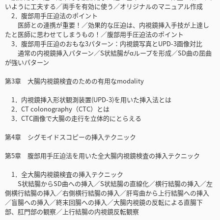
いように工夫する／両手を有効に使う／オリジナルのマニュアル作成
2．腹部用手圧迫法のポイント
医師との連携が重要！／効果的な圧迫は、内視鏡挿入手技が上達し
たと医師に思わせてしまうもの！／腹部用手圧迫法のポイント
3．腹部用手圧迫のおもな3パターン：内視鏡写真とUPD-3画像対比
通常の内視鏡挿入パターン／S状結腸がαループを形成／SD曲の屈曲
が強いパターン
第3章 大腸内視鏡検査のための有用なmodality
1．内視鏡挿入形状観測装置(UPD-3)を用いた挿入法とは
2．CT colonography（CTC）とは
3．CTC画像で大腸の走行を立体的にとらえる
第4章 シグモイドスコピーの挿入テクニック
第5章 腹部用手圧迫法を用いた全大腸内視鏡検査の挿入テクニック
1．全大腸内視鏡検査の挿入テクニック
S状結腸からSD曲への挿入／S状結腸の直線化／横行結腸の挿入／左
側横行結腸の挿入／右側横行結腸の挿入／肝弯曲から上行結腸への挿入
／盲腸への挿入／終末回腸への挿入／大腸内視鏡の反転による直腸下
部、肛門部の観察／上行結腸の内視鏡反転観察