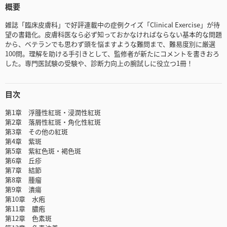
概要
雑誌「臨床皮膚科」で好評連載中の症例クイズ「Clinical Exercise」が待
望の書籍化。皮膚科医なら必ず知っておかなければならない基本的な問題
から、ベテランでも思わず頭を悩ますような難問まで、難易度別に厳選
100問。理解を助ける手引きとして、監修者が新たにコメントを書きおろ
した。専門医試験の受験や、診断力向上の腕試しに役立つ1冊！
目次
第1章 浮腫性紅斑・浸潤性紅斑
第2章 落屑性紅斑・角化性紅斑
第3章 その他の紅斑
第4章 紫斑
第5章 紫紅色斑・褐色斑
第6章 丘疹
第7章 結節
第8章 腫瘤
第9章 潰瘍
第10章 水疱
第11章 膿疱
第12章 色素斑