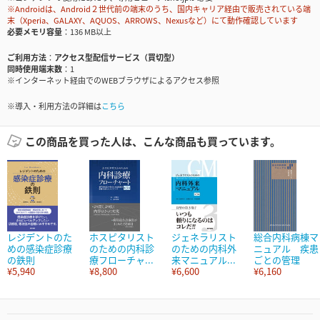
※Androidは、Android２世代前の端末のうち、国内キャリア経由で販売されている端
末（Xperia、GALAXY、AQUOS、ARROWS、Nexusなど）にて動作確認しています
必要メモリ容量
136 MB以上
ご利用方法
アクセス型配信サービス（買切型）
同時使用端末数
1
※インターネット経由でのWEBブラウザによるアクセス参照
※導入・利用方法の詳細は
こちら
この商品を買った人は、こんな商品も買っています。
レジデントのた
ホスピタリスト
ジェネラリスト
総合内科病棟マ
めの感染症診療
のための内科診
のための内科外
ニュアル 疾患
の鉄則
療フローチャ...
来マニュアル...
ごとの管理
¥5,940
¥8,800
¥6,600
¥6,160