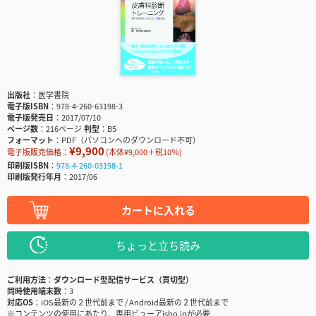
出版社
医学書院
電子版ISBN
978-4-260-63198-3
電子版発売日
2017/07/10
ページ数
216ページ
判型
B5
フォーマット
PDF（パソコンへのダウンロード不可）
¥9,900
電子版販売価格：
(本体¥9,000＋税10％)
印刷版ISBN
978-4-260-03198-1
印刷版発行年月
2017/06
カートに入れる
ちょっと立ち読み
ご利用方法
ダウンロード型配信サービス（買切型）
同時使用端末数
3
対応OS
iOS最新の２世代前まで / Android最新の２世代前まで
※コンテンツの使用にあたり、専用ビューアisho.jpが必要