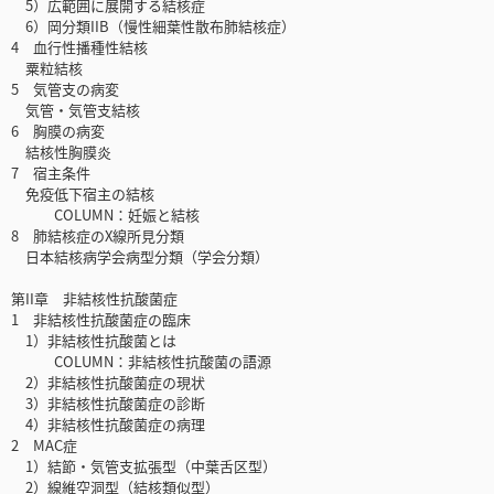
5）広範囲に展開する結核症
6）岡分類IIB（慢性細葉性散布肺結核症）
4 血行性播種性結核
粟粒結核
5 気管支の病変
気管・気管支結核
6 胸膜の病変
結核性胸膜炎
7 宿主条件
免疫低下宿主の結核
COLUMN：妊娠と結核
8 肺結核症のX線所見分類
日本結核病学会病型分類（学会分類）
第II章 非結核性抗酸菌症
1 非結核性抗酸菌症の臨床
1）非結核性抗酸菌とは
COLUMN：非結核性抗酸菌の語源
2）非結核性抗酸菌症の現状
3）非結核性抗酸菌症の診断
4）非結核性抗酸菌症の病理
2 MAC症
1）結節・気管支拡張型（中葉舌区型）
2）線維空洞型（結核類似型）