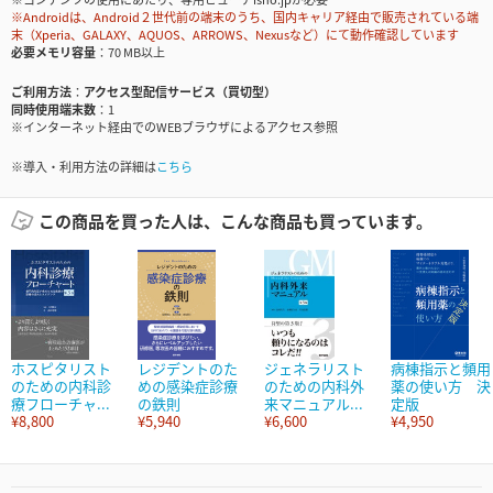
※Androidは、Android２世代前の端末のうち、国内キャリア経由で販売されている端
末（Xperia、GALAXY、AQUOS、ARROWS、Nexusなど）にて動作確認しています
必要メモリ容量
70 MB以上
ご利用方法
アクセス型配信サービス（買切型）
同時使用端末数
1
※インターネット経由でのWEBブラウザによるアクセス参照
※導入・利用方法の詳細は
こちら
この商品を買った人は、こんな商品も買っています。
ホスピタリスト
レジデントのた
ジェネラリスト
病棟指示と頻用
のための内科診
めの感染症診療
のための内科外
薬の使い方 決
療フローチャ...
の鉄則
来マニュアル...
定版
¥8,800
¥5,940
¥6,600
¥4,950