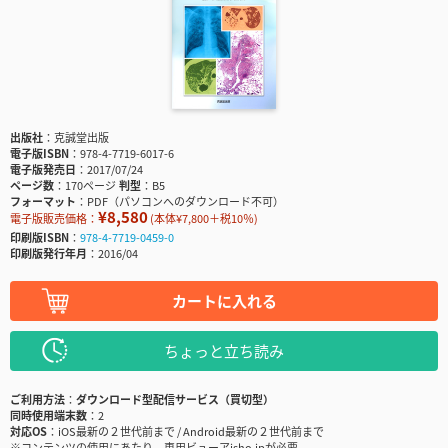
出版社
克誠堂出版
電子版ISBN
978-4-7719-6017-6
電子版発売日
2017/07/24
ページ数
170ページ
判型
B5
フォーマット
PDF（パソコンへのダウンロード不可）
¥8,580
電子版販売価格：
(本体¥7,800＋税10％)
印刷版ISBN
978-4-7719-0459-0
印刷版発行年月
2016/04
カートに入れる
ちょっと立ち読み
ご利用方法
ダウンロード型配信サービス（買切型）
同時使用端末数
2
対応OS
iOS最新の２世代前まで / Android最新の２世代前まで
※コンテンツの使用にあたり、専用ビューアisho.jpが必要