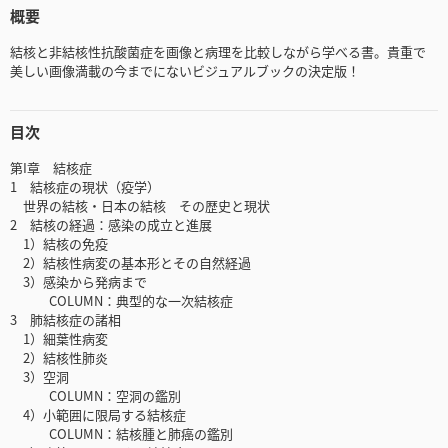
概要
結核と非結核性抗酸菌症を画像と病理を比較しながら学べる書。貴重で
美しい画像満載の今までにないビジュアルブックの決定版！
目次
第I章 結核症
1 結核症の現状（疫学）
世界の結核・日本の結核 その歴史と現状
2 結核の経過：感染の成立と進展
1）結核の免疫
2）結核性病変の基本形とその自然経過
3）感染から発病まで
COLUMN：典型的な一次結核症
3 肺結核症の諸相
1）細葉性病変
2）結核性肺炎
3）空洞
COLUMN：空洞の鑑別
4）小範囲に限局する結核症
COLUMN：結核腫と肺癌の鑑別