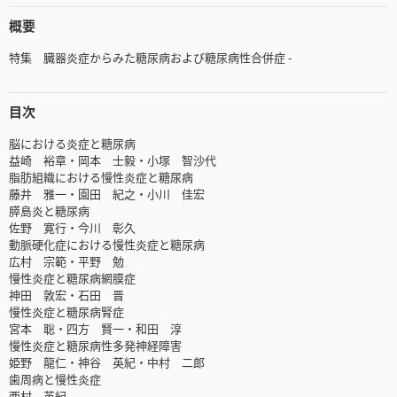
概要
特集 臓器炎症からみた糖尿病および糖尿病性合併症 -
目次
脳における炎症と糖尿病
益崎 裕章・岡本 士毅・小塚 智沙代
脂肪組織における慢性炎症と糖尿病
藤井 雅一・園田 紀之・小川 佳宏
膵島炎と糖尿病
佐野 寛行・今川 彰久
動脈硬化症における慢性炎症と糖尿病
広村 宗範・平野 勉
慢性炎症と糖尿病網膜症
神田 敦宏・石田 晋
慢性炎症と糖尿病腎症
宮本 聡・四方 賢一・和田 淳
慢性炎症と糖尿病性多発神経障害
姫野 龍仁・神谷 英紀・中村 二郎
歯周病と慢性炎症
西村 英紀