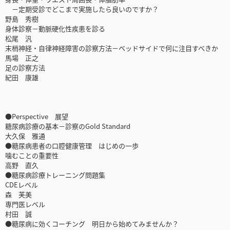
－定期受診でどこまで実施したら良いのですか？
野島 秀樹
身体診察－動脈硬化性疾患を診る
松尾 汎
末梢神経・自律神経障害の診察方法－ベッドサイドで何に注目すべきか
馬場 正之
足の診察方法
紀田 康雄
●Perspective 展望
糖尿病診療の基本－診察のGold Standard
大久保 雅通
●糖尿病患者の口腔健康管理 はじめの一歩
噛むことの重要性
高野 直久
●糖尿病診療トレーニング問題集
CDEレベル
森 芙美
専門医レベル
村田 誠
●糖尿病に効くコーチング 明日から始めてみませんか？