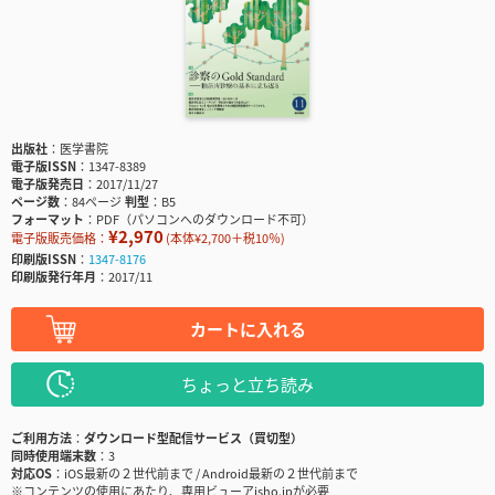
出版社
医学書院
電子版ISSN
1347-8389
電子版発売日
2017/11/27
ページ数
84ページ
判型
B5
フォーマット
PDF（パソコンへのダウンロード不可）
¥2,970
電子版販売価格：
(本体¥2,700＋税10％)
印刷版ISSN
1347-8176
印刷版発行年月
2017/11
カートに入れる
ちょっと立ち読み
ご利用方法
ダウンロード型配信サービス（買切型）
同時使用端末数
3
対応OS
iOS最新の２世代前まで / Android最新の２世代前まで
※コンテンツの使用にあたり、専用ビューアisho.jpが必要