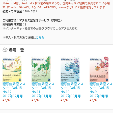
※Androidは、Android２世代前の端末のうち、国内キャリア経由で販売されている端
末（Xperia、GALAXY、AQUOS、ARROWS、Nexusなど）にて動作確認しています
必要メモリ容量
28 MB以上
ご利用方法
アクセス型配信サービス（買切型）
同時使用端末数
1
※インターネット経由でのWEBブラウザによるアクセス参照
※導入・利用方法の詳細は
こちら
巻号一覧
糖尿病診療マス
糖尿病診療マス
糖尿病診療マス
糖尿病診療マス
ター Vol.15
ター Vol.15
ター Vol.15
ター Vol.15
No.12
No.11
No.10
No.9
2017年12月号
2017年11月号
2017年10月号
2017年9月号
¥2,970
¥2,970
¥2,970
¥2,970