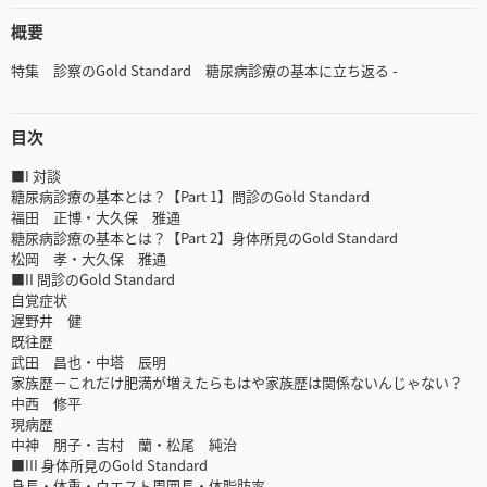
概要
特集 診察のGold Standard 糖尿病診療の基本に立ち返る -
目次
■I 対談
糖尿病診療の基本とは？【Part 1】問診のGold Standard
福田 正博・大久保 雅通
糖尿病診療の基本とは？【Part 2】身体所見のGold Standard
松岡 孝・大久保 雅通
■II 問診のGold Standard
自覚症状
遅野井 健
既往歴
武田 昌也・中塔 辰明
家族歴－これだけ肥満が増えたらもはや家族歴は関係ないんじゃない？
中西 修平
現病歴
中神 朋子・吉村 蘭・松尾 純治
■III 身体所見のGold Standard
身長・体重・ウエスト周囲長・体脂肪率