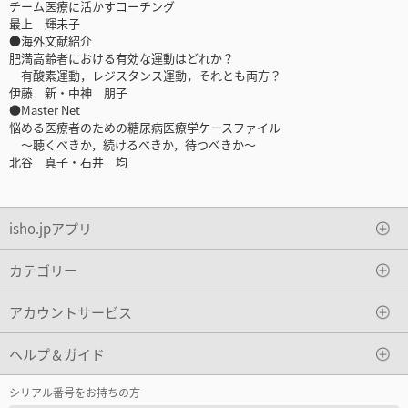
チーム医療に活かすコーチング
最上 輝未子
●海外文献紹介
肥満高齢者における有効な運動はどれか？
有酸素運動，レジスタンス運動，それとも両方？
伊藤 新・中神 朋子
●Master Net
悩める医療者のための糖尿病医療学ケースファイル
～聴くべきか，続けるべきか，待つべきか～
北谷 真子・石井 均
isho.jpアプリ
カテゴリー
アカウントサービス
ヘルプ＆ガイド
シリアル番号をお持ちの方