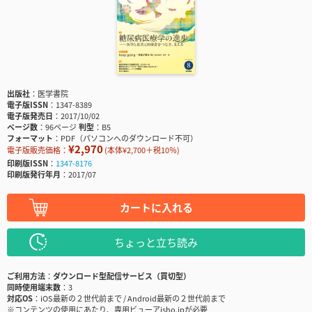
出版社
医学書院
電子版ISSN
1347-8389
電子版発売日
2017/10/02
ページ数
96ページ
判型
B5
フォーマット
PDF（パソコンへのダウンロード不可）
¥2,970
電子版販売価格：
(本体¥2,700＋税10％)
印刷版ISSN
1347-8176
印刷版発行年月
2017/07
カートに入れる
ちょっと立ち読み
ご利用方法
ダウンロード型配信サービス（買切型）
同時使用端末数
3
対応OS
iOS最新の２世代前まで / Android最新の２世代前まで
※コンテンツの使用にあたり、専用ビューアisho.jpが必要