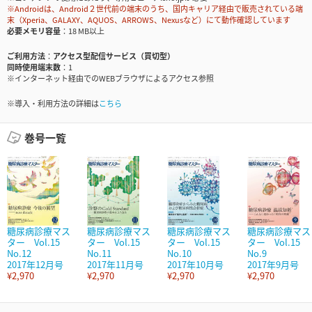
※Androidは、Android２世代前の端末のうち、国内キャリア経由で販売されている端
末（Xperia、GALAXY、AQUOS、ARROWS、Nexusなど）にて動作確認しています
必要メモリ容量
18 MB以上
ご利用方法
アクセス型配信サービス（買切型）
同時使用端末数
1
※インターネット経由でのWEBブラウザによるアクセス参照
※導入・利用方法の詳細は
こちら
巻号一覧
糖尿病診療マス
糖尿病診療マス
糖尿病診療マス
糖尿病診療マス
ター Vol.15
ター Vol.15
ター Vol.15
ター Vol.15
No.12
No.11
No.10
No.9
2017年12月号
2017年11月号
2017年10月号
2017年9月号
¥2,970
¥2,970
¥2,970
¥2,970