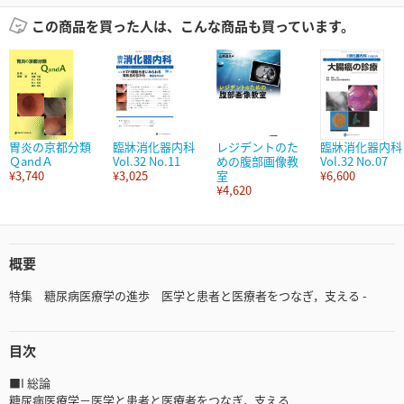
この商品を買った人は、こんな商品も買っています。
胃炎の京都分類
臨牀消化器内科
レジデントのた
臨牀消化器内科
ＱandＡ
Vol.32 No.11
めの腹部画像教
Vol.32 No.07
¥3,740
¥3,025
室
¥6,600
¥4,620
概要
特集 糖尿病医療学の進歩 医学と患者と医療者をつなぎ，支える -
目次
■I 総論
糖尿病医療学－医学と患者と医療者をつなぎ，支える