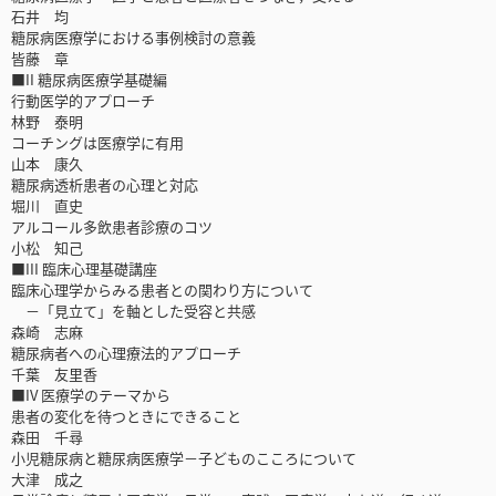
石井 均
糖尿病医療学における事例検討の意義
皆藤 章
■II 糖尿病医療学基礎編
行動医学的アプローチ
林野 泰明
コーチングは医療学に有用
山本 康久
糖尿病透析患者の心理と対応
堀川 直史
アルコール多飲患者診療のコツ
小松 知己
■III 臨床心理基礎講座
臨床心理学からみる患者との関わり方について
－「見立て」を軸とした受容と共感
森崎 志麻
糖尿病者への心理療法的アプローチ
千葉 友里香
■IV 医療学のテーマから
患者の変化を待つときにできること
森田 千尋
小児糖尿病と糖尿病医療学－子どものこころについて
大津 成之