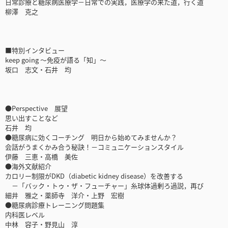
日常診療と糖尿病医療学－日常での実践，医療学の来た道，行く道
柳澤 克之
■特別インタビュー
keep going ～免疫が語る「知」～
坂口 志文・石井 均
●Perspective 展望
思い出すことなど
石井 均
●糖尿病に効くコーチング 明日から始めてみませんか？
会話がうまくかみ合う秘訣！－コミュニケーションスタイル
伊藤 三恵・高橋 美佐
●海外文献紹介
カロリー制限がDKD（diabetic kidney disease）を改善する
－「バック・トゥ・ザ・フューチャー」糸球体過剰ろ過説，再び
細井 雅之・薬師寺 洋介・上野 宏樹
●糖尿病診療トレーニング問題集
内科医レベル
中林 容子・野見山 淳