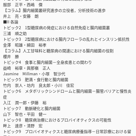
服部 正平・西嶋 傑
【コラム】腸内細菌叢研究進歩の立役者，分析技術の進歩
井上 亮・安藤 朗
■II 各論
トピック2 1型糖尿病の発症における自然免疫と腸内細菌叢
三浦 順之助
トピック3 2型糖尿病における腸内フローラの乱れとインスリン抵抗性
金澤 昭雄・綿田 裕孝
【コラム】人工甘味料と糖尿病の関連における腸内細菌の役割
櫻井 勝
トピック4 食事と腸内細菌－全身疾患との関わり
益崎 裕章・與那嶺 正人
Jasmine Millman・小塚 智沙代
トピック5 肥満・食行動と腸内細菌
竹内 崇人・坊内 良太郎・小川 佳宏
トピック6 メタボリックシンドロームと腸内細菌－腸管バリアと慢性炎
症
入江 潤一郎・伊藤 裕
トピック7 動脈硬化と腸内細菌
山下 智也・平田 健一
トピック8 糖尿病治療におけるプロバイオティクスの可能性
畔上 達彦・清野 宏
トピック9 プロバイオティクスと糖尿病療養指導－日常診療における留