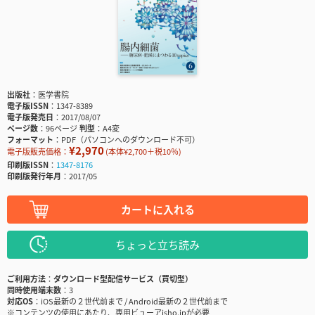
出版社
医学書院
電子版ISSN
1347-8389
電子版発売日
2017/08/07
ページ数
96ページ
判型
A4変
フォーマット
PDF（パソコンへのダウンロード不可）
¥2,970
電子版販売価格：
(本体¥2,700＋税10％)
印刷版ISSN
1347-8176
印刷版発行年月
2017/05
カートに入れる
ちょっと立ち読み
ご利用方法
ダウンロード型配信サービス（買切型）
同時使用端末数
3
対応OS
iOS最新の２世代前まで / Android最新の２世代前まで
※コンテンツの使用にあたり、専用ビューアisho.jpが必要