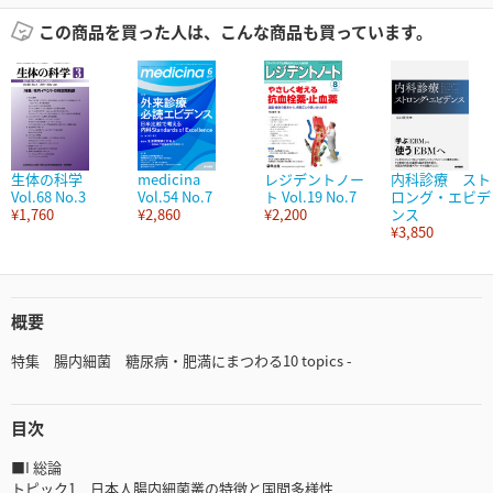
この商品を買った人は、こんな商品も買っています。
生体の科学
medicina
レジデントノー
内科診療 スト
Vol.68 No.3
Vol.54 No.7
ト Vol.19 No.7
ロング・エビデ
¥1,760
¥2,860
¥2,200
ンス
¥3,850
概要
特集 腸内細菌 糖尿病・肥満にまつわる10 topics -
目次
■I 総論
トピック1 日本人腸内細菌叢の特徴と国間多様性