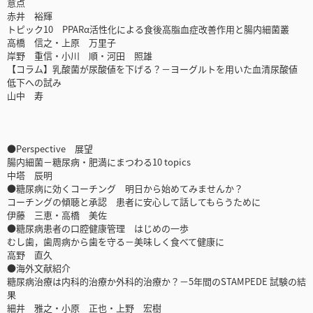
意点
赤井 裕輝
トピック10 PPARα活性化による食後高脂血症改善作用と腸内細菌叢
高橋 信之・上原 万里子
岸野 重信・小川 順・河田 照雄
【コラム】乳酸菌が尿酸値を下げる？－ヨーグルトを用いた血清尿酸値
低下への試み
山中 寿
●Perspective 展望
腸内細菌－糖尿病・肥満にまつわる10 topics
中塔 辰明
●糖尿病に効くコーチング 明日から始めてみませんか？
コーチングの傾聴と承認 患者に安心して話してもらうために
伊藤 三恵・高橋 美佐
●糖尿病患者の口腔健康管理 はじめの一歩
むし歯，歯周病から歯を守る－美味しく食べて健康に
高野 直久
●海外文献紹介
糖尿病治療は内科的治療か外科的治療か？－5年間のSTAMPEDE 試験の結
果
細井 雅之・小原 正也・上野 宏樹