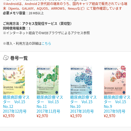
※Androidは、Android２世代前の端末のうち、国内キャリア経由で販売されている端
末（Xperia、GALAXY、AQUOS、ARROWS、Nexusなど）にて動作確認しています
必要メモリ容量
28 MB以上
ご利用方法
アクセス型配信サービス（買切型）
同時使用端末数
1
※インターネット経由でのWEBブラウザによるアクセス参照
※導入・利用方法の詳細は
こちら
巻号一覧
糖尿病診療マス
糖尿病診療マス
糖尿病診療マス
糖尿病診療マス
ター Vol.15
ター Vol.15
ター Vol.15
ター Vol.15
No.12
No.11
No.10
No.9
2017年12月号
2017年11月号
2017年10月号
2017年9月号
¥2,970
¥2,970
¥2,970
¥2,970